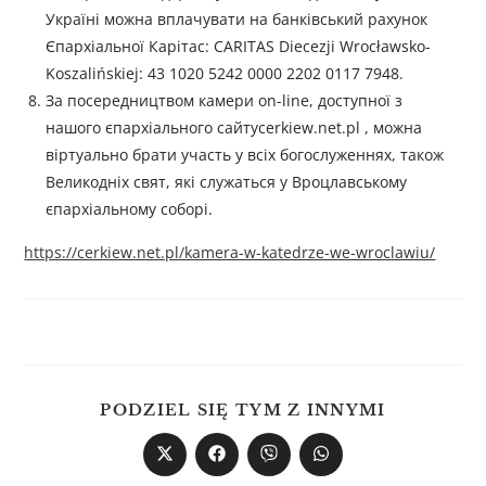
Україні можна вплачувати на банківський рахунок
Єпархіальної Карітас: CARITAS Diecezji Wrocławsko-
Koszalińskiej: 43 1020 5242 0000 2202 0117 7948.
За посередництвом камери on-line, доступної з
нашого єпархіального сайтуcerkiew.net.pl , можна
віртуально брати участь у всіх богослуженнях, також
Великодніх свят, які служаться у Вроцлавському
єпархіальному соборі.
https://cerkiew.net.pl/kamera-w-katedrze-we-wroclawiu/
PODZIEL SIĘ TYM Z INNYMI