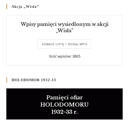
Akcja „Wisła”
Wpisy pamięci wysiedlonym w akcji
„Wisła”
ZOBACZ LISTĘ / DODAJ WPIS
Ilość wpisów: 3865
HOLODOMOR 1932-33
Pamięci ofiar
HOLODOMORU
1932-33 r.