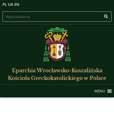
PL
UA
EN
Eparchia Wrocławsko-Koszalińska
Kościoła Greckokatolickiego w Polsce
MENU