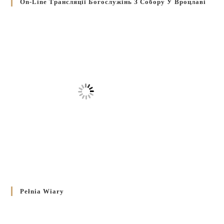
On-Line Трансляції Богослужінь З Собору У Вроцлаві
Pełnia Wiary