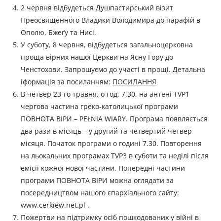
2 червня відбудеться Душпастирський візит
Преосвященного Владики Володимира до парафій в
Ополю, Бжеґу та Нисі.
У суботу, 8 червня, відбудеться загальноцерковна
проща вірних нашої Церкви на Ясну Гору до
Ченстохови. Запрошуємо до участі в прощі. Детальна
іформація за посиланням:
ПОСИЛАННЯ
В четвер 23-го травня, о год. 7.30, на антені TVP1
чергова частина греко-католицької програми
ПОВНОТА ВІРИ – PEŁNIA WIARY. Програма появляється
два рази в місяць – у другий та четвертий четвер
місяця. Початок програми о годині 7.30. Повторення
на льокальних програмах TVP3 в суботи та неділі після
емісії кожної нової частини. Попередні частини
програми ПОВНОТА ВІРИ можна оглядати за
посередництвом нашого єпархіального сайту:
www.cerkiew.net.pl .
Пожертви на підтримку осіб пошкодованих у війні в