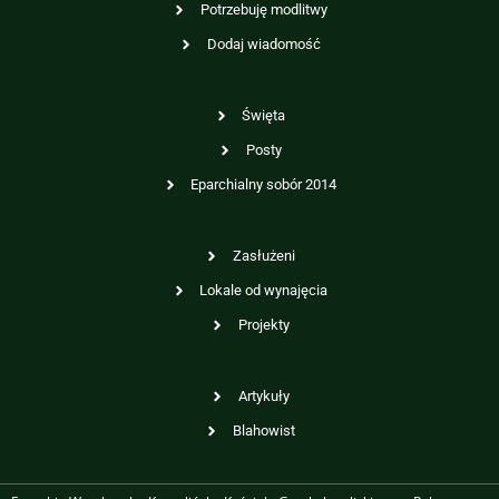
Potrzebuję modlitwy
Dodaj wiadomość
Święta
Posty
Eparchialny sobór 2014
Zasłużeni
Lokale od wynajęcia
Projekty
Artykuły
Blahowist