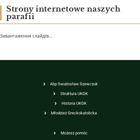
Strony internetowe naszych
parafii
Завантаження слайдів...
Abp Swiatosław Szewczuk
Struktura UKGK
Historia UKGK
Młodzież Greckokatolicka
Możesz pomóc