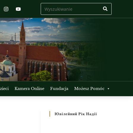
ieci
Kamera Online
Fundacja
Możesz Pomóc
Ювілейний Рік Надії