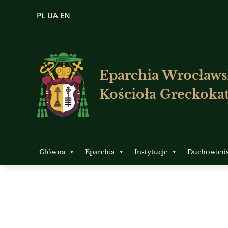
PL
UA
EN
Eparchia Wrocławs
Kościoła Greckokat
Główna
Eparchia
Instytucje
Duchowień