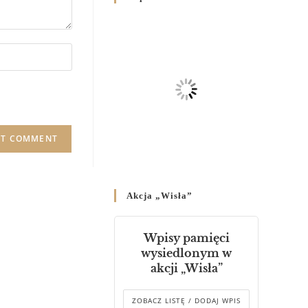
Родин
4 GRUDNIA 2024
/
Декрет владики Володимира
про утворення Комісії до
Справ Молоді та встановленя
складу Катихитичної Комісії
18 PAŹDZIERNIKA 2024
/
Декрет „Проголошення та
оприлюднення постанов
Синоду Єпископів УГКЦ,
який відбувся у Зарваниці, в
Akcja „Wisła”
днях 2-12 липня 2024 р.”
4 PAŹDZIERNIKA 2024
/
Wpisy pamięci
Декрет єпископів
wysiedlonym w
Перемисько-Варшавської
akcji „Wisła”
Митрополії стосовно
звершування Божественної
літургії
ZOBACZ LISTĘ / DODAJ WPIS