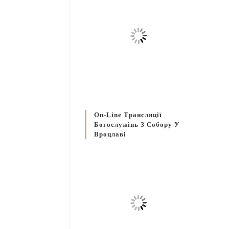
On-Line Трансляції
Богослужінь З Собору У
Вроцлаві