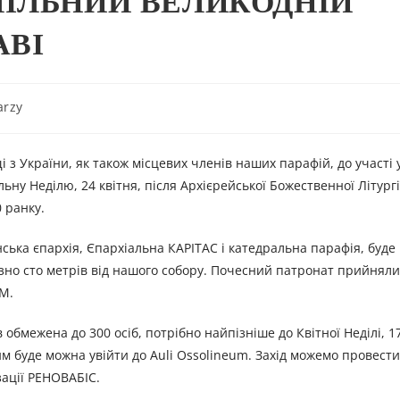
ІЛЬНИЙ ВЕЛИКОДНІЙ
АВІ
arzy
 з України, як також місцевих членів наших парафій, до участі 
ьну Неділю, 24 квітня, після Архієрейської Божественної Літургі
 ранку.
ська єпархія, Єпархіальна КАРІТАС і катедральна парафія, буде
изно сто метрів від нашого собору. Почесний патронат прийняли
М.
в обмежена до 300 осіб, потрібно найпізніше до Квітної Неділі, 17
м буде можна увійти до Auli Ossolineum. Захід можемо провест
зації РЕНОВАБІС.