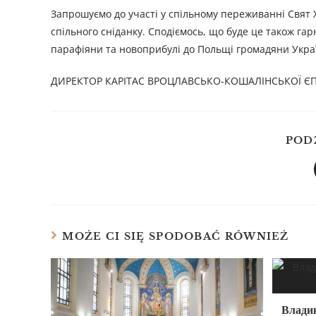
Запрошуємо до участі у спільному переживанні Свят Хр
спільного сніданку. Сподіємось, що буде це також гарн
парафіяни та новоприбулі до Польщі громадяни Укра
ДИРЕКТОР КАРІТАС ВРОЦЛАВСЬКО-КОШАЛІНСЬКОЇ ЄП
POD
MOŻE CI SIĘ SPODOBAĆ RÓWNIEŻ
Влади