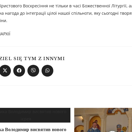
истового Воскресіння не тільки в часі Божественної Літургії, а
а нагода до інтеграції цілої нашої спільноти, яку сьогодні творя
їни.
АРХІЇ
ZIEL SIĘ TYM Z INNYMI
ка Володимир висвятив нового