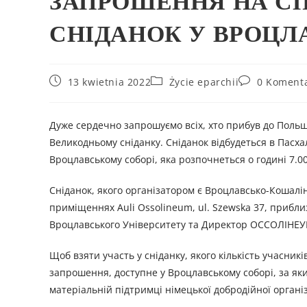
ЗАПРОШЕННЯ НА СП
СНІДАНОК У ВРОЦЛ
13 kwietnia 2022
Życie eparchii
0 Koment
Дуже сердечно запрошуємо всіх, хто прибув до Польщі
Великодньому сніданку. Сніданок відбудеться в Пасхал
Вроцлавському соборі, яка розпочнеться о годині 7.00
Сніданок, якого організатором є Вроцлавсько-Кошалін
приміщеннях Аuli Ossolineum, ul. Szewska 37, прибл
Вроцлавського Університету та Директор ОССОЛІНЕУ
Щоб взяти участь у сніданку, якого кількість учасникі
запрошення, доступне у Вроцлавському соборі, за яки
матеріальній підтримці німецької добродійної органі