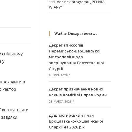
111. odcinek programu „PEŁNIA
WIARY”
Ważne Duszpasterstwo
Декрет єпископів
Перемисько-Варшавської
у спільному
митрополії щодо
ї у
звершування Божественної
Літургії
6 LIPCA 2026
/
 проходити в
: Ректор
Декрет призначення нових
членів Комісії зі Справ Родин
23 MARCA 2026
/
 квітня, взяти
Душпастирський план
и завдяки
Вроцлавсько-Кошалінської
Єпархії на 2026 рік