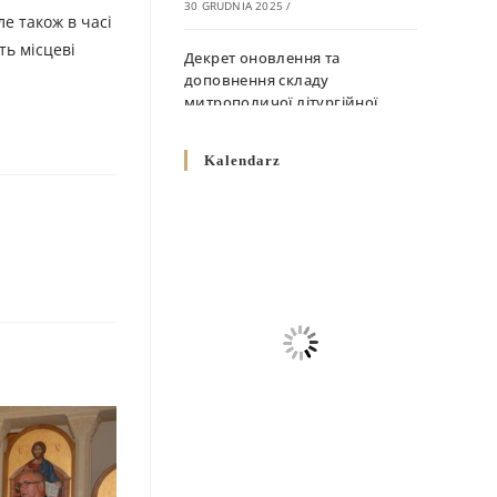
30 GRUDNIA 2025
/
ле також в часі
ть місцеві
Декрет оновлення та
доповнення складу
митрополичої літургійної
комісії
10 GRUDNIA 2025
/
Kalendarz
Декрет „Норми щодо
вживання священичих риз у
Перемисько-Варшавській
Митрополії”
10 GRUDNIA 2025
/
Декрет про відзначення
Великодня і всіх рухомих
свят за григоріанським
календарем
10 GRUDNIA 2025
/
Декрет проголошення та