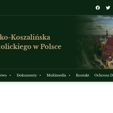
ko-Koszalińska
olickiego w Polsce
stwo
Dokumenty
Multimedia
Kontakt
Ochrona Dz