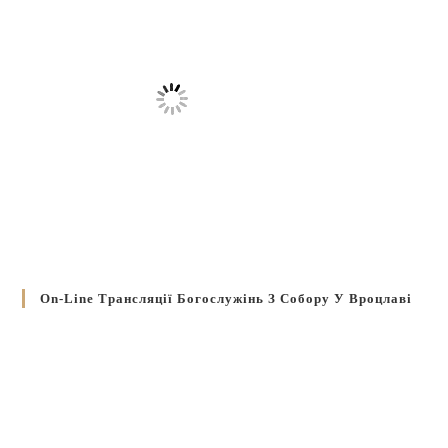
On-Line Трансляції Богослужінь З Собору У Вроцлаві