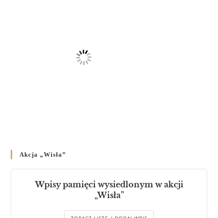
Akcja „Wisła”
Wpisy pamięci wysiedlonym w akcji
„Wisła”