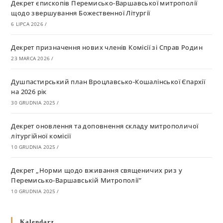
Декрет єпископів Перемисько-Варшавської митрополії
щодо звершування Божественної Літургії
6 LIPCA 2026
/
Декрет призначення нових членів Комісії зі Справ Родин
23 MARCA 2026
/
Душпастирський план Вроцлавсько-Кошалінської Єпархії
на 2026 рік
30 GRUDNIA 2025
/
Декрет оновлення та доповнення складу митрополичої
літургійної комісії
10 GRUDNIA 2025
/
Декрет „Норми щодо вживання священичих риз у
Перемисько-Варшавській Митрополії”
10 GRUDNIA 2025
/
Декрет про відзначення Великодня і всіх рухомих свят за
Kalendarz