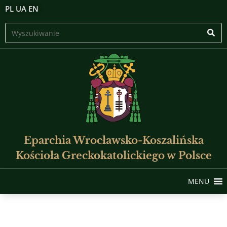
PL
UA
EN
Eparchia Wrocławsko-Koszalińska
Kościoła Greckokatolickiego w Polsce
MENU