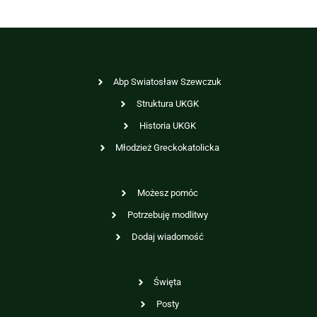
Abp Swiatosław Szewczuk
Struktura UKGK
Historia UKGK
Młodzież Greckokatolicka
Możesz pomóc
Potrzebuję modlitwy
Dodaj wiadomość
Święta
Posty