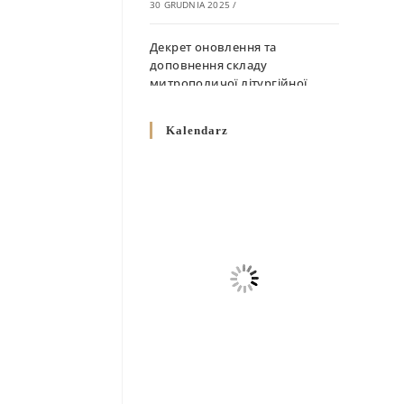
30 GRUDNIA 2025
/
Декрет оновлення та
доповнення складу
митрополичої літургійної
комісії
10 GRUDNIA 2025
/
Kalendarz
Декрет „Норми щодо
вживання священичих риз у
Перемисько-Варшавській
Митрополії”
10 GRUDNIA 2025
/
Декрет про відзначення
Великодня і всіх рухомих
свят за григоріанським
календарем
10 GRUDNIA 2025
/
Декрет проголошення та