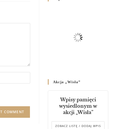
Родин
4 GRUDNIA 2024
/
Декрет владики Володимира
про утворення Комісії до
Справ Молоді та встановленя
складу Катихитичної Комісії
18 PAŹDZIERNIKA 2024
/
Декрет „Проголошення та
оприлюднення постанов
Синоду Єпископів УГКЦ,
який відбувся у Зарваниці, в
Akcja „Wisła”
днях 2-12 липня 2024 р.”
4 PAŹDZIERNIKA 2024
/
Wpisy pamięci
Декрет єпископів
wysiedlonym w
Перемисько-Варшавської
akcji „Wisła”
Митрополії стосовно
звершування Божественної
літургії
ZOBACZ LISTĘ / DODAJ WPIS