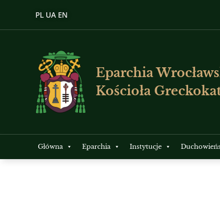
PL
UA
EN
Eparchia Wrocławs
Kościoła Greckokat
Główna
Eparchia
Instytucje
Duchowień