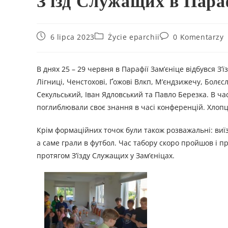
З’їзд Служащих в Параф
6 lipca 2023
Życie eparchii
0 Komentarzy
В днях 25 – 29 червня в Парафії Зам’єніце відбувся З’
Лігниці, Ченстохові, Ґожові Влкп, М’єндзижечу, Болєс
Секульський, Іван Ядловський та Павло Березка. В час
поглиблювали своє знання в часі конференцій. Хлопц
Крім формаційних точок були також розважальні: виїз
а саме грали в футбол. Час табору скоро пройшов і 
протягом З’їзду Служащих у Зам’єніцах.