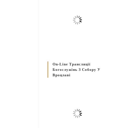
On-Line Трансляції
Богослужінь З Собору У
Вроцлаві