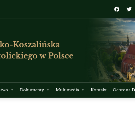
ko-Koszalińska
olickiego w Polsce
stwo
Dokumenty
Multimedia
Kontakt
Ochrona Dz