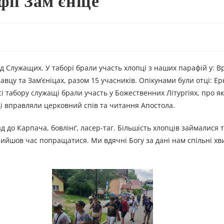
ії Зам’єніце
їзд Служащих. У таборі брали участь хлопці з наших парафій у: В
лавцу та Зам’єніцах, разом 15 учасників. Опікунами були отці: Ер
і табору служащі брали участь у Божественних Літургіях, про як
і вправляли церковний спів та читання Апостола.
д до Карпача, бовлінґ, ласер-таг. Більшість хлопців займалися 
прийшов час попращатися. Ми вдячні Богу за дані нам спільні х