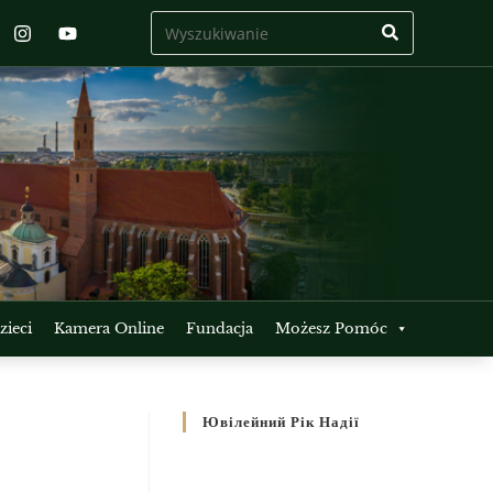
ieci
Kamera Online
Fundacja
Możesz Pomóc
Ювілейний Рік Надії