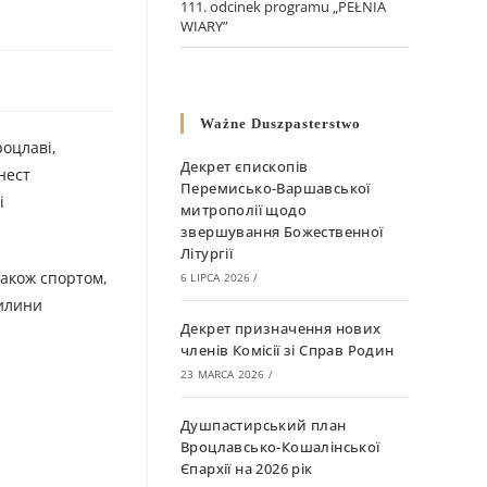
111. odcinek programu „PEŁNIA
WIARY”
Ważne Duszpasterstwo
роцлаві,
Декрет єпископів
нест
Перемисько-Варшавської
і
митрополії щодо
звершування Божественної
Літургії
також спортом,
6 LIPCA 2026
/
вилини
Декрет призначення нових
членів Комісії зі Справ Родин
23 MARCA 2026
/
Душпастирський план
Вроцлавсько-Кошалінської
Єпархії на 2026 рік