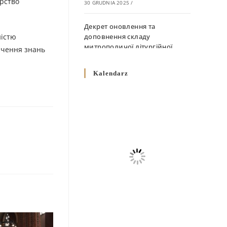
ярство
30 GRUDNIA 2025
/
Декрет оновлення та
ністю
доповнення складу
митрополичої літургійної
ачення знань
комісії
10 GRUDNIA 2025
/
Kalendarz
Декрет „Норми щодо
вживання священичих риз у
Перемисько-Варшавській
Митрополії”
10 GRUDNIA 2025
/
Декрет про відзначення
Великодня і всіх рухомих
свят за григоріанським
календарем
10 GRUDNIA 2025
/
Декрет проголошення та