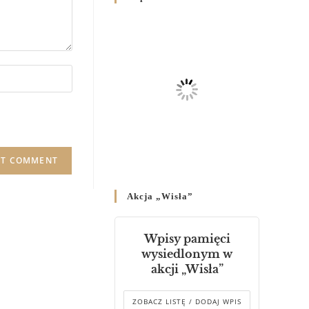
Родин
4 GRUDNIA 2024
/
Декрет владики Володимира
про утворення Комісії до
Справ Молоді та встановленя
складу Катихитичної Комісії
18 PAŹDZIERNIKA 2024
/
Декрет „Проголошення та
оприлюднення постанов
Синоду Єпископів УГКЦ,
який відбувся у Зарваниці, в
Akcja „Wisła”
днях 2-12 липня 2024 р.”
4 PAŹDZIERNIKA 2024
/
Wpisy pamięci
Декрет єпископів
wysiedlonym w
Перемисько-Варшавської
akcji „Wisła”
Митрополії стосовно
звершування Божественної
літургії
ZOBACZ LISTĘ / DODAJ WPIS