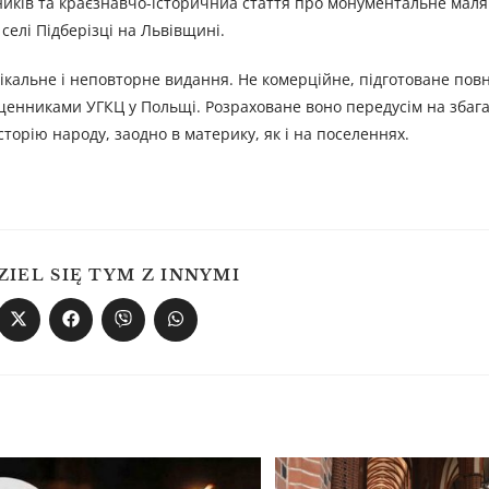
нників та краєзнавчо-історичниа стаття про монументальне мал
селі Підберізці на Львівщині.
нікальне і неповторне видання. Не комерційне, підготоване пов
енниками УГКЦ у Польщі. Розраховане воно передусім на збаг
сторію народу, заодно в материку, як і на поселеннях.
ZIEL SIĘ TYM Z INNYMI