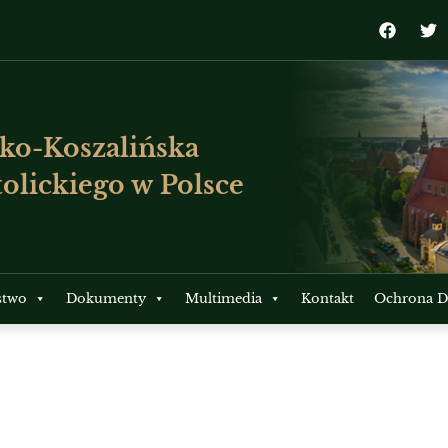
ko-Koszalińska
olickiego w Polsce
stwo
Dokumenty
Multimedia
Kontakt
Ochrona Dz