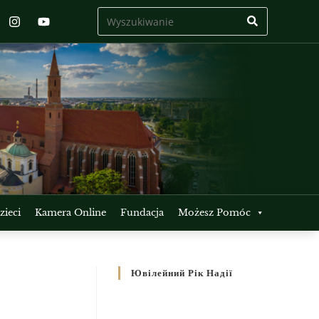
ieci
Kamera Online
Fundacja
Możesz Pomóc
Ювілейний Рік Надії