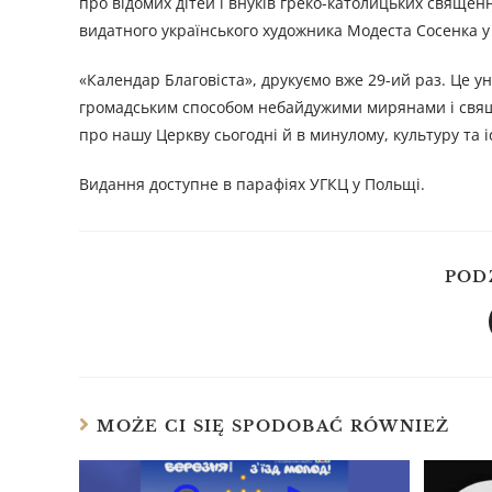
про відомих дітей і внуків греко-католицьких свяще
видатного українського художника Модеста Сосенка у 
«Календар Благовіста», друкуємо вже 29-ий раз. Це у
громадським способом небайдужими мирянами і свящ
про нашу Церкву сьогодні й в минулому, культуру та і
Видання доступне в парафіях УГКЦ у Польщі.
POD
MOŻE CI SIĘ SPODOBAĆ RÓWNIEŻ