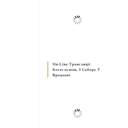
On-Line Трансляції
Богослужінь З Собору У
Вроцлаві