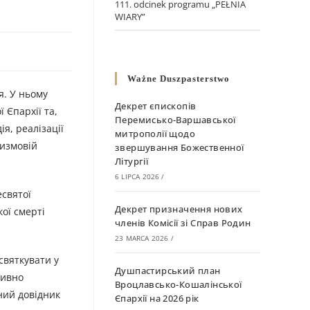
111. odcinek programu „PEŁNIA
WIARY”
Ważne Duszpasterstwo
я. У ньому
Декрет єпископів
 Єпархії та,
Перемисько-Варшавської
я, реалізації
митрополії щодо
тизмовій
звершування Божественної
Літургії
6 LIPCA 2026
/
есвятої
Декрет призначення нових
ої смерті
членів Комісії зі Справ Родин
23 MARCA 2026
/
святкувати у
Душпастирський план
тивно
Вроцлавсько-Кошалінської
ний довідник
Єпархії на 2026 рік