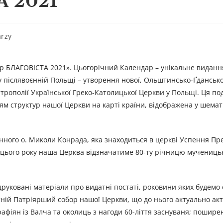
А 2021
rzy
 БЛАГОВІСТА 2021». Цьогорічний Календар – унікальне виданн
у післявоєнній Польщі – утворення нової, Ольштинсько-Ґданської
рополії Української Греко-Католицької Церкви у Польщі. Ця поді
ням структур нашої Церкви на карті країни, відображена у шема
ного о. Миколи Конрада, яка знаходиться в церкві Успення Пр
ні цього року наша Церква відзначатиме 80-ту річницю мученицьк
руковані матеріали про видатні постаті, роковини яких будемо 
утній Патріярший собор нашої Церкви, що до нього актуально ак
афіян із Валча та околиць з нагоди 60-ліття заснуваня; пошире