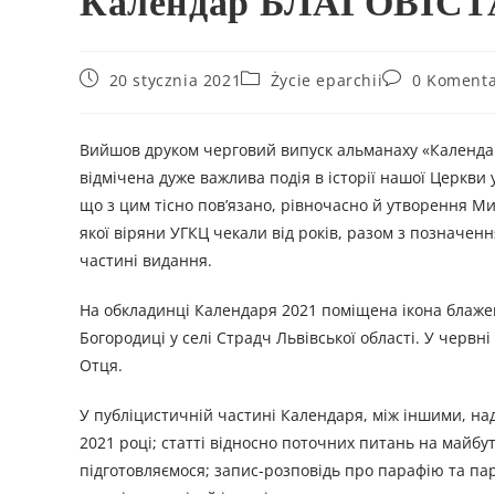
Календар БЛАГОВІСТ
20 stycznia 2021
Życie eparchii
0 Komenta
Вийшов друком черговий випуск альманаху «Календар
відмічена дуже важлива подія в історії нашої Церкви 
що з цим тісно пов’язано, рівночасно й утворення Мит
якої віряни УГКЦ чекали від років, разом з позначен
частині видання.
На обкладинці Календаря 2021 поміщена ікона блажен
Богородиці у селі Страдч Львівської області. У черв
Отця.
У публіцистичній частині Календаря, між іншими, над
2021 році; статті відносно поточних питань на майб
підготовляємося; запис-розповідь про парафію та пар