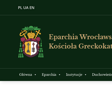
PL
UA
EN
Eparchia Wrocławs
Kościoła Greckokat
Główna
Eparchia
Instytucje
Duchowień