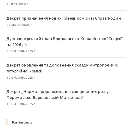
6 LIPCA 2026
/
Декрет призначення нових членів Комісії зі Справ Родин
23 MARCA 2026
/
Душпастирський план Вроцлавсько-Кошалінської Єпархії
на 2026 рік
30 GRUDNIA 2025
/
Декрет оновлення та доповнення складу митрополичої
літургійної комісії
10 GRUDNIA 2025
/
Декрет „Норми щодо вживання священичих риз у
Перемисько-Варшавській Митрополії”
10 GRUDNIA 2025
/
Декрет про відзначення Великодня і всіх рухомих свят за
Kalendarz
григоріанським календарем
10 GRUDNIA 2025
/