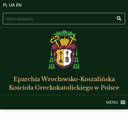
PL
UA
EN
Eparchia Wrocławsko-Koszalińska
Kościoła Greckokatolickiego w Polsce
MENU