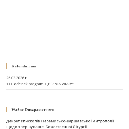
Kalendarium
26.03.2026 r.
111. odcinek programu „PEŁNIA WIARY”
Ważne Duszpasterstwo
Декрет єпископів Перемисько-Варшавської митрополії
щодо звершування Божественної Літургії