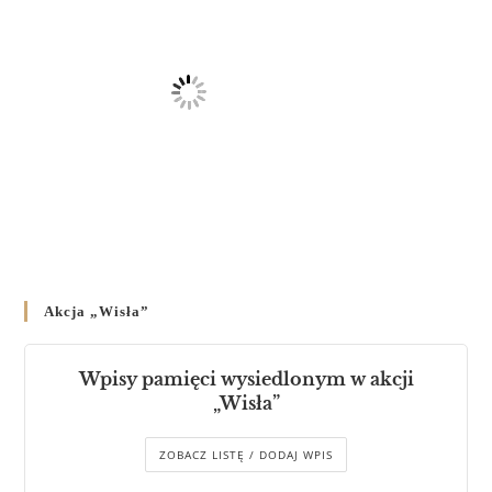
Akcja „Wisła”
Wpisy pamięci wysiedlonym w akcji
„Wisła”
ZOBACZ LISTĘ / DODAJ WPIS