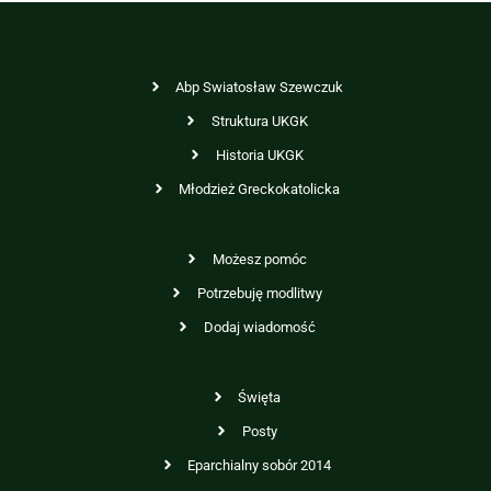
Abp Swiatosław Szewczuk
Struktura UKGK
Historia UKGK
Młodzież Greckokatolicka
Możesz pomóc
Potrzebuję modlitwy
Dodaj wiadomość
Święta
Posty
Eparchialny sobór 2014