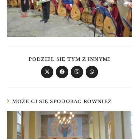
PODZIEL SIĘ TYM Z INNYMI
MOŻE CI SIĘ SPODOBAĆ RÓWNIEŻ