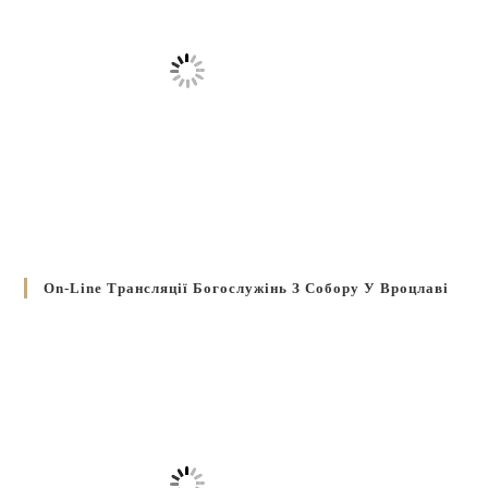
On-Line Трансляції Богослужінь З Собору У Вроцлаві