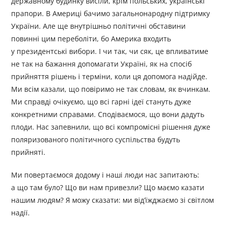
державному будинку висіли, крім польських, українські
прапори. В Америці бачимо загальнонародну підтримку
України. Але ще внутрішньо політичні обставини
повинні цим переболіти, бо Америка входить
у президентські вибори. І чи так, чи сяк, це впливатиме
не так на бажання допомагати Україні, як на спосіб
прийняття рішень і терміни, коли ця допомога надійде.
Ми всім казали, що повіримо не так словам, як вчинкам.
Ми справді очікуємо, що всі гарні ідеї стануть дуже
конкретними справами. Сподіваємося, що вони дадуть
плоди. Нас запевнили, що всі компромісні рішення дуже
поляризованого політичного суспільства будуть
прийняті.
Ми повертаємося додому і наші люди нас запитають:
а що там було? Що ви нам привезли? Що маємо казати
нашим людям? Я можу сказати: ми від’їжджаємо зі світлом
надії.