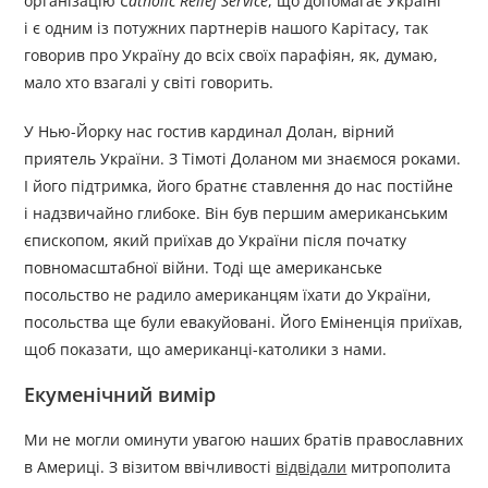
організацію
Catholic Relief Service
, що допомагає Україні
і є одним із потужних партнерів нашого Карітасу, так
говорив про Україну до всіх своїх парафіян, як, думаю,
мало хто взагалі у світі говорить.
У Нью-Йорку нас гостив кардинал Долан, вірний
приятель України. З Тімоті Доланом ми знаємося роками.
І його підтримка, його братнє ставлення до нас постійне
і надзвичайно глибоке. Він був першим американським
єпископом, який приїхав до України після початку
повномасштабної війни. Тоді ще американське
посольство не радило американцям їхати до України,
посольства ще були евакуйовані. Його Еміненція приїхав,
щоб показати, що американці-католики з нами.
Екуменічний вимір
Ми не могли оминути увагою наших братів православних
в Америці. З візитом ввічливості
відвідали
митрополита