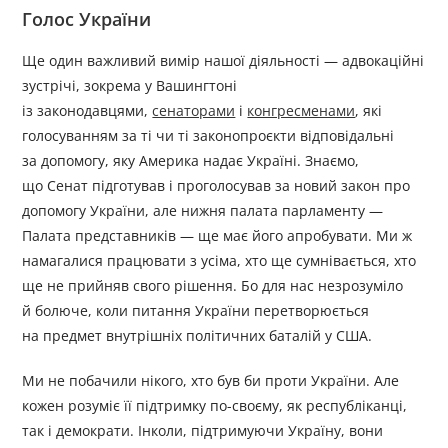
Голос України
Ще один важливий вимір нашої діяльності — адвокаційні
зустрічі, зокрема у Вашингтоні
із законодавцями,
сенаторами
і
конгресменами
, які
голосуванням за ті чи ті законопроєкти відповідальні
за допомогу, яку Америка надає Україні. Знаємо,
що Сенат підготував і проголосував за новий закон про
допомогу України, але нижня палата парламенту —
Палата представників — ще має його апробувати. Ми ж
намагалися працювати з усіма, хто ще сумнівається, хто
ще не прийняв свого рішення. Бо для нас незрозуміло
й болюче, коли питання України перетворюється
на предмет внутрішніх політичних баталій у США.
Ми не побачили нікого, хто був би проти України. Але
кожен розуміє її підтримку по-своєму, як республіканці,
так і демократи. Інколи, підтримуючи Україну, вони