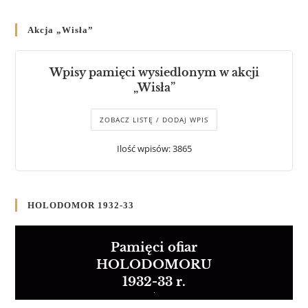
Akcja „Wisła”
Wpisy pamięci wysiedlonym w akcji
„Wisła”
ZOBACZ LISTĘ / DODAJ WPIS
Ilość wpisów: 3865
HOLODOMOR 1932-33
Pamięci ofiar
HOLODOMORU
1932-33 r.