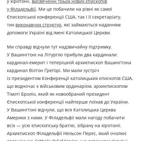
у хіротонії,
висвяченні трьох нових єпископів
у Філадельфії
. Ми це побачили на рівні як самої
Єпископської конференції США, так і її секретаріату,
тих
виконавчих структур
, які займаються наданням
допомоги Україні від імені Католицької Церкви.
Ми справді відчули тут надзвичайну підтримку.
У Вашингтоні на Літургію прибули два кардинали:
кардинал-емерит і теперішній архиєпископ Вашингтона
кардинал Вілтон Ґреґорі. Ми мали зустріч
із президентом Конференції католицьких єпископів США,
що водночас є військовим ординарієм, архиєпископом
Тімоті Броліо, який як новообраний президент
Єпископської конференції найперше поїхав до України.
У Вашингтоні відчули, що вся Католицька Церква
Америки з нами. У Філадельфії мали нагоду побачити
всіх — усю єпископську братію, зібрану на хіротонії.
Архиєпископ Філадельфії Нельсон Перес, який очолює