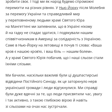
зробити своє. І тоді ми як народ будемо спроможні
перемогти на різних рівнях. У
Нью-Йорку
після Молебня
за перемогу України та справедливий мир
у переповненому людьми храмі Святого Юра
на Мангеттені ми запевнили, що в Україні нікому
й на гадку не спадає здатися, і подякували нашим
співвітчизникам в Америці за солідарність з Україною.
Саме в Нью-Йорку на летовищі я почув ті слова: «Ваша
кров є нашою кров’ю, і ваш біль — нашим болем».
А у храмі Святого Юрія побачив, що і наші сльози стали
їхніми слізьми.
Ми бачили, наскільки важливі були ці душпастирські
відвідини Постійного Синоду, як це заторкнуло нерв
української громади і люди відгукнулися. Ми справді
були дуже вдячні за те, що люди присвятили час, увагу
і так активно, з такою глибокою вірою й навіть
зі сльозами на очах нас зустрічали.