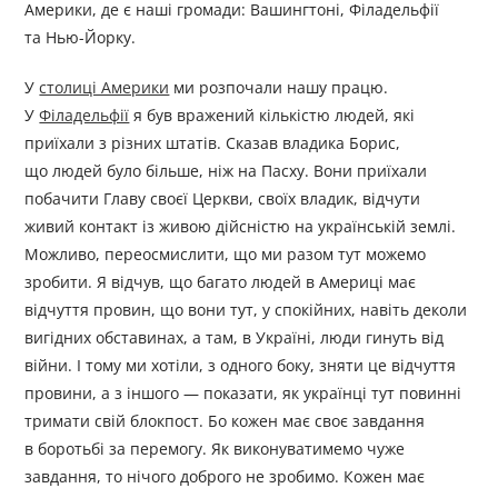
Америки, де є наші громади: Вашингтоні, Філадельфії
та Нью-Йорку.
У
столиці Америки
ми розпочали нашу працю.
У
Філадельфії
я був вражений кількістю людей, які
приїхали з різних штатів. Сказав владика Борис,
що людей було більше, ніж на Пасху. Вони приїхали
побачити Главу своєї Церкви, своїх владик, відчути
живий контакт із живою дійсністю на українській землі.
Можливо, переосмислити, що ми разом тут можемо
зробити. Я відчув, що багато людей в Америці має
відчуття провин, що вони тут, у спокійних, навіть деколи
вигідних обставинах, а там, в Україні, люди гинуть від
війни. І тому ми хотіли, з одного боку, зняти це відчуття
провини, а з іншого — показати, як українці тут повинні
тримати свій блокпост. Бо кожен має своє завдання
в боротьбі за перемогу. Як виконуватимемо чуже
завдання, то нічого доброго не зробимо. Кожен має