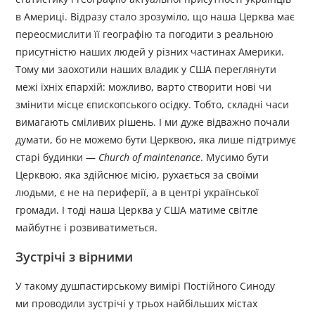
в Америці. Відразу стало зрозуміло, що наша Церква має
переосмислити її географію та погодити з реальною
присутністю наших людей у різних частинах Америки.
Тому ми заохотили наших владик у США переглянути
межі їхніх єпархій: можливо, варто створити нові чи
змінити місце єпископського осідку. Тобто, складні часи
вимагають сміливих рішень. І ми дуже відважно почали
думати, бо не можемо бути Церквою, яка лише підтримує
старі будинки —
Church of maintenance
. Мусимо бути
Церквою, яка здійснює місію, рухається за своїми
людьми, є не на периферії, а в центрі української
громади. І тоді наша Церква у США матиме світле
майбутнє і розвиватиметься.
Зустрічі з вірними
У такому душпастирському вимірі Постійного Синоду
ми проводили зустрічі у трьох найбільших містах