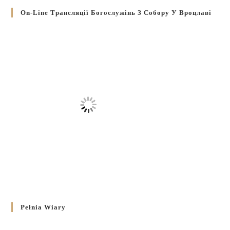
On-Line Трансляції Богослужінь З Собору У Вроцлаві
Pełnia Wiary