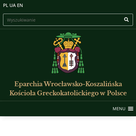
PL
UA
EN
Eparchia Wrocławsko-Koszalińska
Kościoła Greckokatolickiego w Polsce
MENU