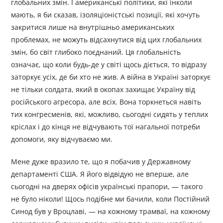
глобальних змін. І американські політики, які інколи
мають, я би сказав, ізоляціоністські позиції, які хочуть
закритися лише на внутрішньо американських
проблемах, не можуть відсахнутися від цих глобальних
змін, бо світ глибоко поєднаний. Ця глобальність
означає, що коли будь-де у світі щось діється, то відразу
заторкує усіх, де би хто не жив. А війна в Україні заторкує
не тільки солдата, який в окопах захищає Україну від
російського агресора, але всіх. Вона торкнеться навіть
тих конгресменів, які, можливо, сьогодні сидять у теплих
кріслах і до кінця не відчувають тої нагальної потреби
допомоги, яку відчуваємо ми.
Мене дуже вразило те, що я побачив у Державному
департаменті США. Я його відвідую не вперше, але
сьогодні на дверях офісів українські прапори, — такого
не було ніколи! Щось подібне ми бачили, коли Постійний
Синод був у Вроцлаві, — на кожному трамваї, на кожному