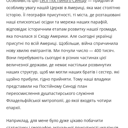
Особливість цієї
сесії Постійного Синоду
— приділити
особливу увагу нашій Церкві в Америці, яка має столітню
історію. Її географія присутності, ті міста, де розташовані
наші єпископські осідки та мережа наших парафій,
відповідає історичним етапам розвитку нашої громади,
яка почалася зі Сходу Америки. Але сьогодні українці
присутні по всій Америці. Щобільше, війна спричинила
нову хвилю емігрантів. Ми почули число — 400 тисяч.
Вони перебувають сьогодні в різних частинах цієї
величезної держави, де немає настільки розвинутих
наших структур, щоб ми могли наших братів і сестер, які
щойно прибули, гідно прийняти. Тому наші владики
представили на Постійному Синоді план
переосмислення душпастирського служіння
Філадельфійської митрополії, до якої входять чотири
єпархії.
Наприклад, для мене було дуже цікаво побачити
статистику і географію актуальної присутності українців