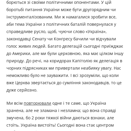
борються зі своїми політичними опонентами. У цій
боротьбі питання України може бути другорядним чи
інструменталізованим. Ми ж намагалися зробити все,
аби тема України з політичних баталій повернулася у
справедливе русло, щоб, чуючи слово «Україна»,
законодавці Сенату чи Конгресу бачили чи відчували
голос живих людей. Багато делегацій сьогодні приїжджає
до Америки, але ми були церковною, яка має цілком іншу
природу. До речі, на коридорах Капітолію як делегація в
чорних підрясниках ми привертали неабияку увагу. Нас
неможливо було не зауважити. І всі зрозуміли, що коли
вже Церква звертається до сумління законодавців, то це
дуже серйозно.
Ми всім
повторювали
одне і те саме, що Україна
зранена, але не зламана і незламна; що вона справді
змучена, бо 2 роки тяжкої війни даються взнаки, але
стоїть. Україна вистоїть! Сьогодні вона стає центром