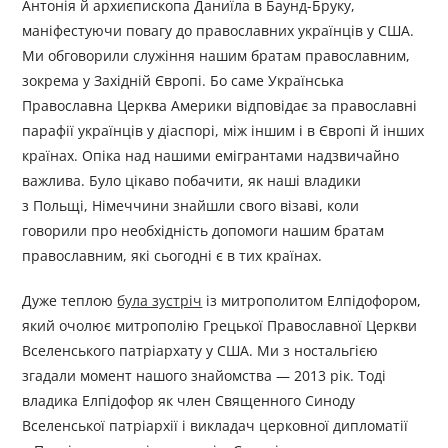
Антонія й архиєпископа Даниїла в Баунд-Бруку,
маніфестуючи повагу до православних українців у США.
Ми обговорили служіння нашим братам православним,
зокрема у Західній Європі. Бо саме Українська
Православна Церква Америки відповідає за православні
парафії українців у діаспорі, між іншим і в Європі й інших
країнах. Опіка над нашими емігрантами надзвичайно
важлива. Було цікаво побачити, як наші владики
з Польщі, Німеччини знайшли свого візаві, коли
говорили про необхідність допомоги нашим братам
православним, які сьогодні є в тих країнах.
Дуже теплою
була зустріч
із митрополитом Елпідофором,
який очолює митрополію Грецької Православної Церкви
Вселенського патріархату у США. Ми з ностальгією
згадали момент нашого знайомства — 2013 рік. Тоді
владика Елпідофор як член Священного Синоду
Вселенської патріархії і викладач церковної дипломатії