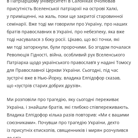
в Патріаршому університеті в Салоніках очолював
присутність Вселенської патріархії на острові Халкі,
у приміщенні, на жаль, поки ще закритої старовинної
семінарії. Вже тоді ми говорили про Україну, про наших
братів православних в Україні, про небезпеку, яка вже
тоді насувалася з боку росії. Цікаво, що всі точки, які
ми тоді заторкнули, були пророчими. Бо згодом почалася
Революція Гідності, війна, особливий рух Вселенського
Патріарха щодо українського православ’я у надані Томосу
для Православної Церкви України. Сьогодні, під час
зустрічі вже в Нью-Йорку, владика Елпідофор сказав,
що «зустрів старих добрих друзів».
Ми розповіли про трагедію, яку сьогодні переживає
Україна, і знайшли братів, які глибоко співпереживають.
Владика Елпідофор кілька разів повторив: «Ми є вашими
союзниками». Почувши про трагедію України, дехто
із присутніх єпископів, священників і мирян розчулився
до сліз.