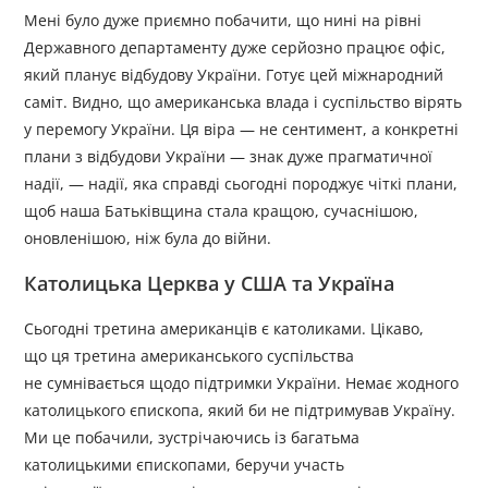
Мені було дуже приємно побачити, що нині на рівні
Державного департаменту дуже серйозно працює офіс,
який планує відбудову України. Готує цей міжнародний
саміт. Видно, що американська влада і суспільство вірять
у перемогу України. Ця віра — не сентимент, а конкретні
плани з відбудови України — знак дуже прагматичної
надії, — надії, яка справді сьогодні породжує чіткі плани,
щоб наша Батьківщина стала кращою, сучаснішою,
оновленішою, ніж була до війни.
Католицька Церква у США та Україна
Сьогодні третина американців є католиками. Цікаво,
що ця третина американського суспільства
не сумнівається щодо підтримки України. Немає жодного
католицького єпископа, який би не підтримував Україну.
Ми це побачили, зустрічаючись із багатьма
католицькими єпископами, беручи участь