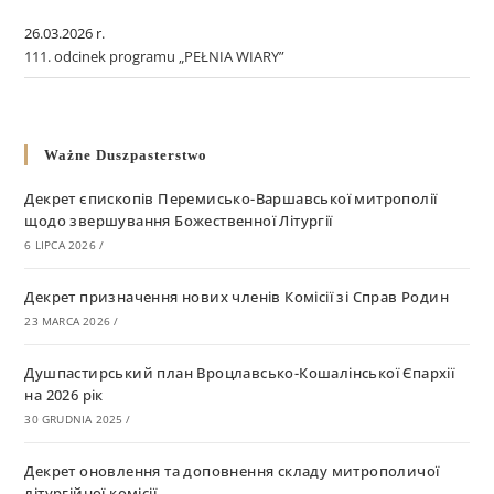
26.03.2026 r.
111. odcinek programu „PEŁNIA WIARY”
Ważne Duszpasterstwo
Декрет єпископів Перемисько-Варшавської митрополії
щодо звершування Божественної Літургії
6 LIPCA 2026
/
Декрет призначення нових членів Комісії зі Справ Родин
23 MARCA 2026
/
Душпастирський план Вроцлавсько-Кошалінської Єпархії
на 2026 рік
30 GRUDNIA 2025
/
Декрет оновлення та доповнення складу митрополичої
літургійної комісії