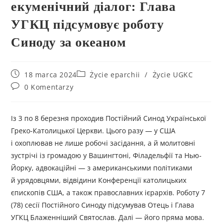
екуменічний діалог: Глава
УГКЦ підсумовує роботу
Синоду за океаном
18 marca 2024
Życie eparchii
/
Życie UGKC
0 Komentarzy
Із 3 по 8 березня проходив Постійний Синод Української
Греко-Католицької Церкви. Цього разу — у США
і охоплював не лише робочі засідання, а й молитовні
зустрічі із громадою у Вашингтоні, Філадельфії та Нью-
Йорку, адвокаційні — з американськими політиками
й урядовцями, відвідини Конференції католицьких
єпископів США, а також православних ієрархів. Роботу 7
(78) сесії Постійного Синоду підсумував Отець і Глава
УГКЦ Блаженніший Святослав. Далі — його пряма мова.