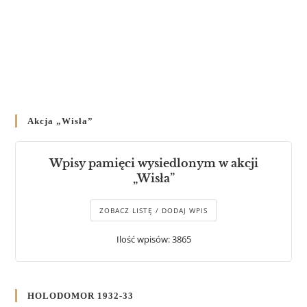
Akcja „Wisła”
Wpisy pamięci wysiedlonym w akcji
„Wisła”
ZOBACZ LISTĘ / DODAJ WPIS
Ilość wpisów: 3865
HOLODOMOR 1932-33