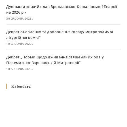
Душпастирський план Вроцлавсько-Кошалінської Єпархії
на 2026 рік
30 GRUDNIA 2025
/
Декрет оновлення та доповнення складу митрополичої
літургійної комісії
10 GRUDNIA 2025
/
Декрет „Норми щодо вживання священичих риз у
Перемисько-Варшавській Митрополії”
10 GRUDNIA 2025
/
Декрет про відзначення Великодня і всіх рухомих свят за
Kalendarz
григоріанським календарем
10 GRUDNIA 2025
/
Декрет проголошення та оприлюдення постанов Синоду
Єпископів УГКЦ як зобов’язуючі на території
Вроцлавсько-Кошалінської Єпархії
5 LISTOPADA 2025
/