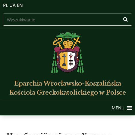
PL
UA
EN
Eparchia Wrocławsko-Koszalińska
Kościoła Greckokatolickiego w Polsce
MENU