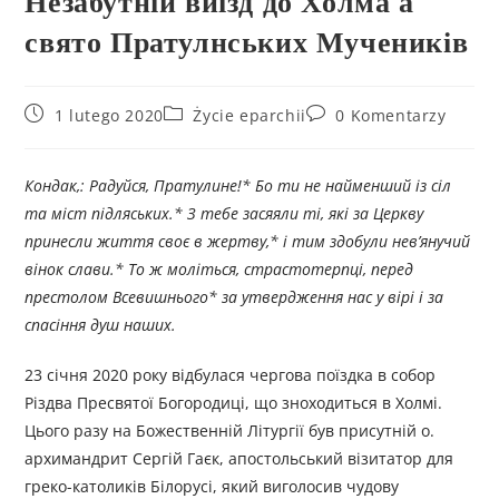
Незабутній виїзд до Холма а
свято Пратулнських Мучеників
1 lutego 2020
Życie eparchii
0 Komentarzy
Кондак,: Радуйся, Пратулине!* Бо ти не найменший із сіл
та міст підляських.* З тебе засяяли ті, які за Церкву
принесли життя своє в жертву,* і тим здобули нев’янучий
вінок слави.* То ж моліться, страстотерпці, перед
престолом Всевишнього* за утвердження нас у вірі і за
спасіння душ наших.
23 січня 2020 року відбулася чергова поїздка в собор
Рiздва Пресвятої Богородицi, що зноходиться в Холмi.
Цього разу на Божественній Літургії був присутній о.
архимандрит Сергій Гаєк, апостольський візитатор для
греко-католиків Білорусі, який виголосив чудову