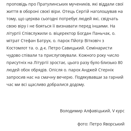
проповідь про Пратулинських мучеників, які віддали свої
життя в обороні своєї віри. Отець Сергій наголошував на
тому, що церква сьогодні потребує людей які, свідчать
свою віру і не бояться її визнавати перед іншими. На
літургії Співслужили о. віцеректор Богдан Паньчак, о.
мітрат Стефан Батрух, о. парох Пйотр Вітковіч з
Костомлот та. о. д-к. Петро Савицький. Семінаристи
чудово співали та прислуговували. Кожного року число
присутніх на Літургії зростає, цього разу було близько 80
людей обох обрядів. Опісля о. парох Анджей Стернік
запросив нас на смачну вечерю. Подякувавши за гарний
час ми всі щасливо добралися додому.
Володимир Алфавіцький, V курс
фото: Петро Яворський