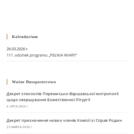
Kalendarium
26.03.2026 r.
111. odcinek programu „PEŁNIA WIARY”
Ważne Duszpasterstwo
Декрет єпископів Перемисько-Варшавської митрополії
щодо звершування Божественної Літургії
6 LIPCA 2026
/
Декрет призначення нових членів Комісії зі Справ Родин
23 MARCA 2026
/