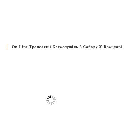
On-Line Трансляції Богослужінь З Собору У Вроцлаві