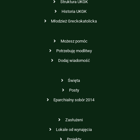
Struktura UKGK
Historia UKGK
Młodzież Greckokatolicka
Możesz pomóc
Potrzebuję modlitwy
Dodaj wiadomość
Święta
Posty
Eparchialny sobór 2014
Zasłużeni
Lokale od wynajęcia
Projekty