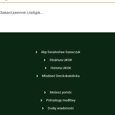
Завантаження слайдів...
Abp Swiatosław Szewczuk
Struktura UKGK
Historia UKGK
Młodzież Greckokatolicka
Możesz pomóc
Potrzebuję modlitwy
Dodaj wiadomość