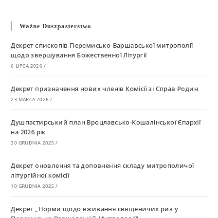
Ważne Duszpasterstwo
Декрет єпископів Перемисько-Варшавської митрополії
щодо звершування Божественної Літургії
6 LIPCA 2026
/
Декрет призначення нових членів Комісії зі Справ Родин
23 MARCA 2026
/
Душпастирський план Вроцлавсько-Кошалінської Єпархії
на 2026 рік
30 GRUDNIA 2025
/
Декрет оновлення та доповнення складу митрополичої
літургійної комісії
10 GRUDNIA 2025
/
Декрет „Норми щодо вживання священичих риз у