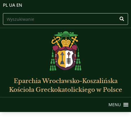
PL
UA
EN
Eparchia Wrocławsko-Koszalińska
Kościoła Greckokatolickiego w Polsce
MENU