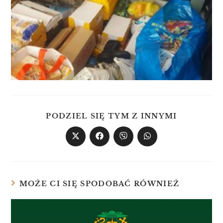
PODZIEL SIĘ TYM Z INNYMI
MOŻE CI SIĘ SPODOBAĆ RÓWNIEŻ