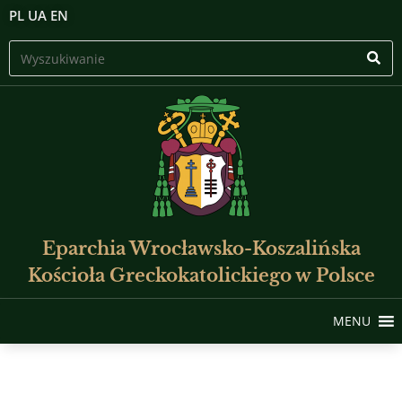
PL
UA
EN
Eparchia Wrocławsko-Koszalińska
Kościoła Greckokatolickiego w Polsce
MENU