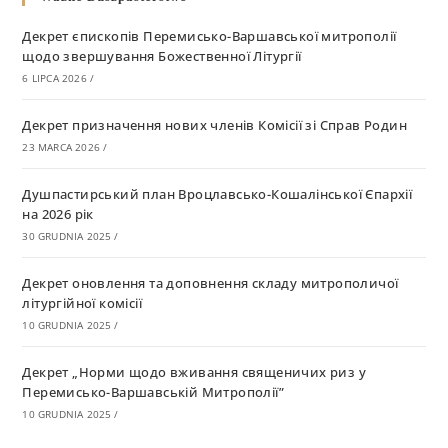
Декрет єпископів Перемисько-Варшавської митрополії
щодо звершування Божественної Літургії
6 LIPCA 2026
/
Декрет призначення нових членів Комісії зі Справ Родин
23 MARCA 2026
/
Душпастирський план Вроцлавсько-Кошалінської Єпархії
на 2026 рік
30 GRUDNIA 2025
/
Декрет оновлення та доповнення складу митрополичої
літургійної комісії
10 GRUDNIA 2025
/
Декрет „Норми щодо вживання священичих риз у
Перемисько-Варшавській Митрополії”
10 GRUDNIA 2025
/