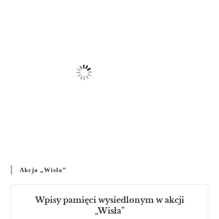
23 LUTEGO 2024
/
Akcja „Wisła”
Wpisy pamięci wysiedlonym w akcji
„Wisła”