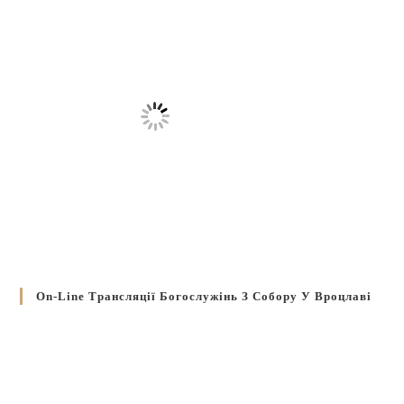
On-Line Трансляції Богослужінь З Собору У Вроцлаві