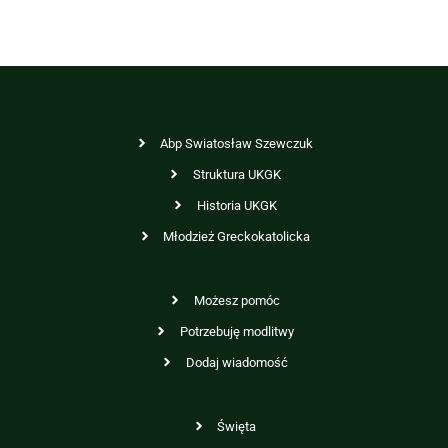
Abp Swiatosław Szewczuk
Struktura UKGK
Historia UKGK
Młodzież Greckokatolicka
Możesz pomóc
Potrzebuję modlitwy
Dodaj wiadomość
Święta