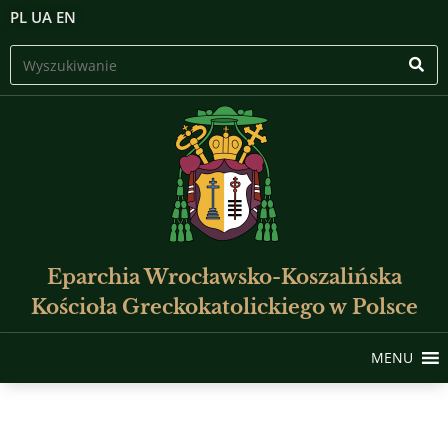
PL
UA
EN
Eparchia Wrocławsko-Koszalińska
Kościoła Greckokatolickiego w Polsce
MENU