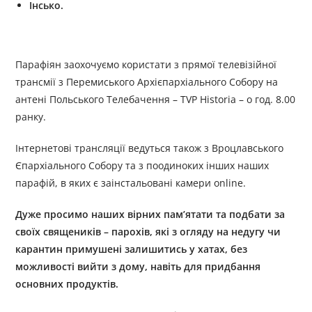
Інсько
.
Парафіян заохочуємо користати з прямої телевізійної
трансмії з Перемиського Архієпархіального Собору на
антені Польського Телебачення –
TVP Historia –
о год. 8.00
ранку.
Інтернетові трансляції ведуться також з Вроцлавського
Єпархіального Собору та з поодиноких інших наших
парафій, в яких є заінстальовані камери
online.
Дуже просимо наших вірних пам’ятати та подбати за
своїх священиків – парохів, які з огляду на недугу чи
карантин примушені залишитись у хатах, без
можливості вийти з дому, навіть для придбання
основних продуктів.