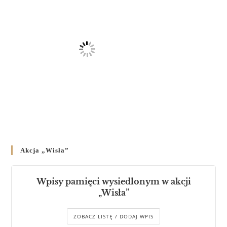
Akcja „Wisła”
Wpisy pamięci wysiedlonym w akcji
„Wisła”
ZOBACZ LISTĘ / DODAJ WPIS