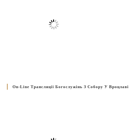
On-Line Трансляції Богослужінь З Собору У Вроцлаві