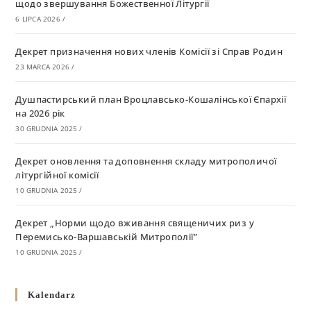
щодо звершування Божественної Літургії
6 LIPCA 2026
/
Декрет призначення нових членів Комісії зі Справ Родин
23 MARCA 2026
/
Душпастирський план Вроцлавсько-Кошалінської Єпархії
на 2026 рік
30 GRUDNIA 2025
/
Декрет оновлення та доповнення складу митрополичої
літургійної комісії
10 GRUDNIA 2025
/
Декрет „Норми щодо вживання священичих риз у
Перемисько-Варшавській Митрополії”
10 GRUDNIA 2025
/
Декрет про відзначення Великодня і всіх рухомих свят за
Kalendarz
григоріанським календарем