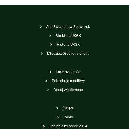
Abp Swiatosław Szewczuk
Struktura UKGK
Historia UKGK
Młodzież Greckokatolicka
Możesz pomóc
Potrzebuję modlitwy
Dodaj wiadomość
Święta
Posty
Eparchialny sobór 2014