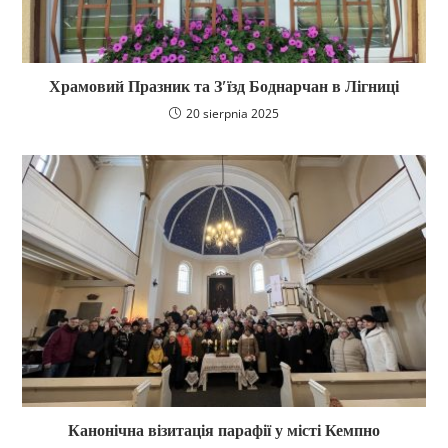
Храмовий Празник та З′їзд Боднарчан в Лігниці
20 sierpnia 2025
Канонічна візитація парафії у місті Кемпно