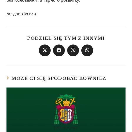
благословення та гарного розвитку.
Богдан Лесько
PODZIEL SIĘ TYM Z INNYMI
MOŻE CI SIĘ SPODOBAĆ RÓWNIEŻ