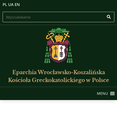
PL
UA
EN
Eparchia Wrocławsko-Koszalińska
Kościoła Greckokatolickiego w Polsce
MENU