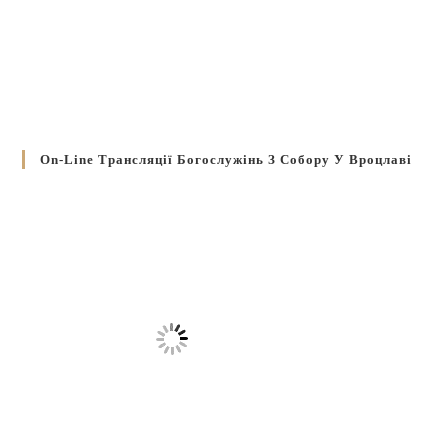
On-Line Трансляції Богослужінь З Собору У Вроцлаві