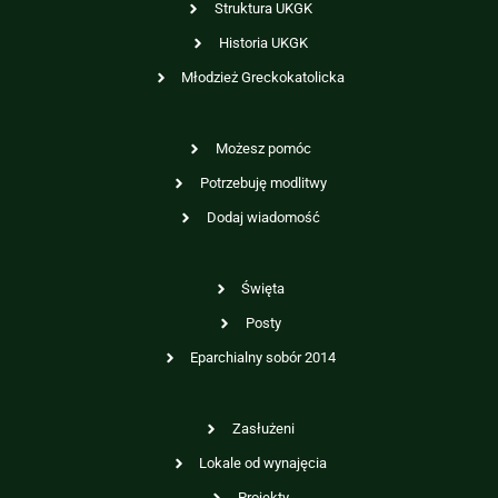
Struktura UKGK
Historia UKGK
Młodzież Greckokatolicka
Możesz pomóc
Potrzebuję modlitwy
Dodaj wiadomość
Święta
Posty
Eparchialny sobór 2014
Zasłużeni
Lokale od wynajęcia
Projekty