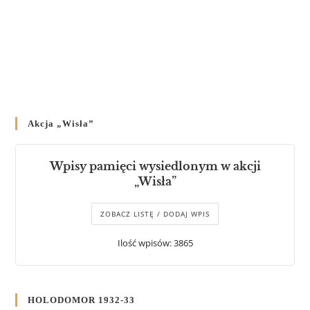
Akcja „Wisła”
Wpisy pamięci wysiedlonym w akcji
„Wisła”
ZOBACZ LISTĘ / DODAJ WPIS
Ilość wpisów: 3865
HOLODOMOR 1932-33