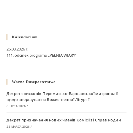
Kalendarium
26.03.2026 r.
111. odcinek programu „PEŁNIA WIARY”
Ważne Duszpasterstwo
Декрет єпископів Перемисько-Варшавської митрополії
щодо звершування Божественної Літургії
6 LIPCA 2026
/
Декрет призначення нових членів Комісії зі Справ Родин
23 MARCA 2026
/