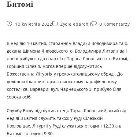
Битомі
10 kwietnia 2022
Życie eparchii
0 Komentarzy
В неділю 10 квітня, старанням владики Володимира та о.
декана Шимона Янковського, о. Володимира Литвиніва і
новоприбулого до єпархії о. Тараса Яворського, в Битомі,
Горішня Сілезія, могла вперше відслужитись
Божественна Літургія у греко-католицькому обряді. До
долішньої каплиці при латинському парафіяльному
костелі св. Варвари, вул. Чарнецького 3, прибуло біля
сорока осіб.
Службу Божу відслужив отець Тарас Яворський, який від
неділі 3 квітня служить також у Руді Сілезькій –
Кохловіцах. Літургії у Руді служаться о годині 12.30 а в
Битомі – о годині 9.30.