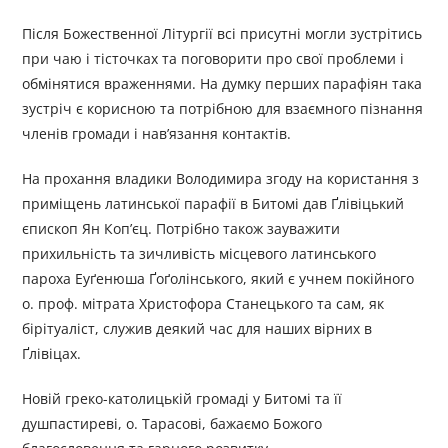
Після Божественної Літургії всі присутні могли зустрітись
при чаю і тісточках та поговорити про свої проблеми і
обмінятися враженнями. На думку перших парафіян така
зустріч є корисною та потрібною для взаємного пізнання
членів громади і нав’язання контактів.
На прохання владики Володимира згоду на користання з
приміщень латинської парафії в Битомі дав Ґлівіцький
єпископ Ян Коп’єц. Потрібно також зауважити
прихильність та зичливість місцевого латинського
пароха Еуґенюша Ґоґолінського, який є учнем покійного
о. проф. мітрата Христофора Станецького та сам, як
бірітуаліст, служив деякий час для наших вірних в
Ґлівіцах.
Новій греко-католицькій громаді у Битомі та її
душпастиреві, о. Тарасові, бажаємо Божого