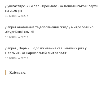
Душпастирський план Вроцлавсько-Кошалінської Єпархії
на 2026 рік
30 GRUDNIA 2025
/
Декрет оновлення та доповнення складу митрополичої
літургійної комісії
10 GRUDNIA 2025
/
Декрет „Норми щодо вживання священичих риз у
Перемисько-Варшавській Митрополії”
10 GRUDNIA 2025
/
Декрет про відзначення Великодня і всіх рухомих свят за
Kalendarz
григоріанським календарем
10 GRUDNIA 2025
/
Декрет проголошення та оприлюдення постанов Синоду
Єпископів УГКЦ як зобов’язуючі на території
Вроцлавсько-Кошалінської Єпархії
5 LISTOPADA 2025
/