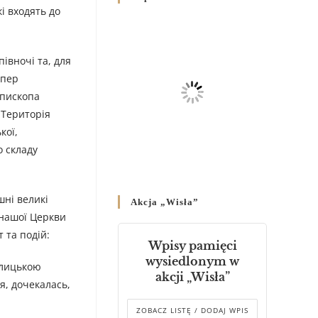
Родин
і входять до
4 GRUDNIA 2024
/
Декрет владики Володимира
івночі та, для
про утворення Комісії до
епер
Справ Молоді та встановленя
єпископа
складу Катихитичної Комісії
 Територія
18 PAŹDZIERNIKA 2024
/
кої,
Декрет „Проголошення та
о складу
оприлюднення постанов
Синоду Єпископів УГКЦ,
який відбувся у Зарваниці, в
шні великі
Akcja „Wisła”
днях 2-12 липня 2024 р.”
 нашої Церкви
4 PAŹDZIERNIKA 2024
/
 та подій:
Wpisy pamięci
Декрет єпископів
wysiedlonym w
олицькою
Перемисько-Варшавської
akcji „Wisła”
Митрополії стосовно
я, дочекалась,
звершування Божественної
літургії
ZOBACZ LISTĘ / DODAJ WPIS