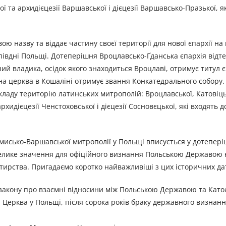
ї та архидієцезії Варшавської і дієцезії Варшавсько-Празької, як
 назву та віддає частину своєї території для нової єпархії на п
 півдні Польщі. Дотеперішня Вроцлавсько-Ґданська єпархія відт
й владика, осідок якого знаходиться Вроцлаві, отримує титул 
а церква в Кошаліні отримує звання Конкатедрального собору.
кладу територію латинських митрополій: Вроцлавської, Катовіць
хидієцезії Ченстоховської і дієцезії Сосновєцької, які входять д
исько-Варшавської митрополії у Польщі вписується у дотепері
е велике значення для офіційного визнання Польською Державою
стирства. Пригадаємо коротко найважливіші з цих історичних дат
 закону про взаємні відносини між Польською Державою та Кат
 Церква у Польщі, після сорока років браку державного визнанн