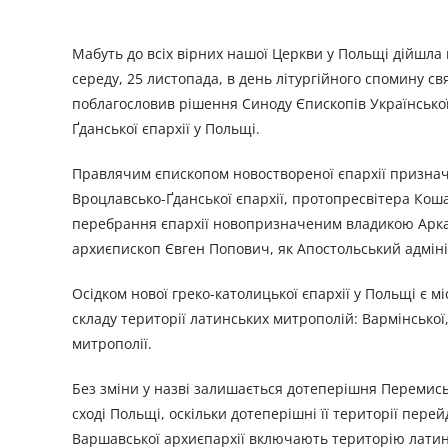
Мабуть до всіх вірних нашої Церкви у Польщі дійшла
середу, 25 листопада, в день літургійного спомину
поблагословив рішення Синоду Єпископів Української
Ґданської єпархії у Польщі.
Правлячим єпископом новоствореної єпархії признач
Вроцлавсько-Ґданської єпархії, протопресвітера Кошал
перебрання єпархії новопризначеним владикою Арк
архиєпископ Євген Попович, як Апостольський адміні
Осідком нової греко-католицької єпархії у Польщі є 
складу території латинських митрополій: Вармінської, 
митрополії.
Без зміни у назві залишається дотеперішня Перемись
сході Польщі, оскільки дотеперішні її території пере
Варшавської архиєпархії включають територію латинсь