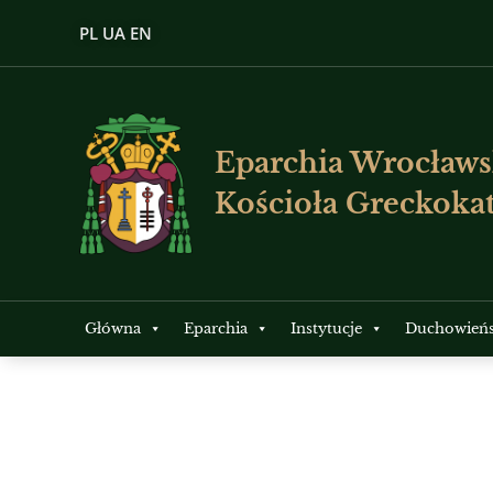
PL
UA
EN
Eparchia Wrocławs
Kościoła Greckokat
Główna
Eparchia
Instytucje
Duchowień