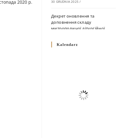
топада 2020 р.
30 GRUDNIA 2025
/
Декрет оновлення та
доповнення складу
митрополичої літургійної
комісії
10 GRUDNIA 2025
/
Kalendarz
Декрет „Норми щодо
вживання священичих риз у
Перемисько-Варшавській
Митрополії”
10 GRUDNIA 2025
/
Декрет про відзначення
Великодня і всіх рухомих
свят за григоріанським
календарем
10 GRUDNIA 2025
/
Декрет проголошення та