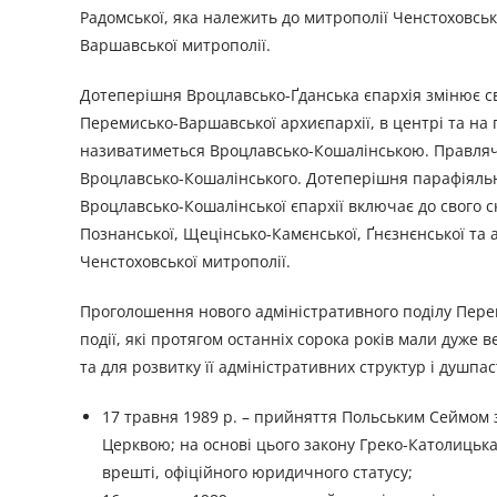
Радомської, яка належить до митрополії Ченстоховсько
Варшавської митрополії.
Дотеперішня Вроцлавсько-Ґданська єпархія змінює свою
Перемисько-Варшавської архиєпархії, в центрі та на
називатиметься Вроцлавсько-Кошалінською. Правлячи
Вроцлавсько-Кошалінського. Дотеперішня парафіяльн
Вроцлавсько-Кошалінської єпархії включає до свого с
Познанської, Щецінсько-Камєнської, Ґнєзнєнської та ар
Ченстоховської митрополії.
Проголошення нового адміністративного поділу Перем
події, які протягом останніх сорока років мали дуж
та для розвитку її адміністративних структур і душпа
17 травня 1989 р. – прийняття Польським Сеймом
Церквою; на основі цього закону Греко-Католицька
врешті, офіційного юридичного статусу;