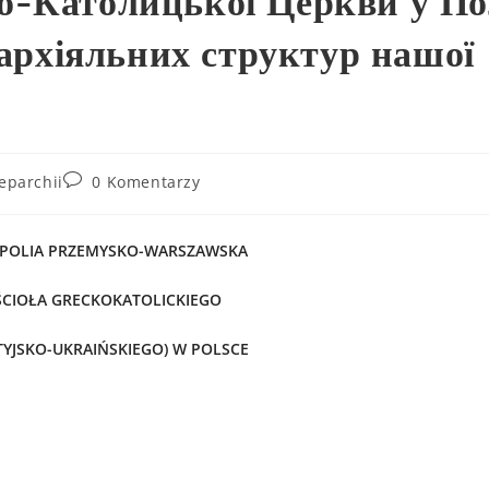
о-Католицької Церкви у По
пархіяльних структур нашої
eparchii
0 Komentarzy
POLIA PRZEMYSKO-WARSZAWSKA
CIOŁA GRECKOKATOLICKIEGO
TYJSKO-UKRAIŃSKIEGO) W POLSCE