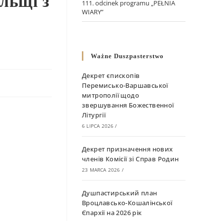
льщі з
111. odcinek programu „PEŁNIA
WIARY”
Ważne Duszpasterstwo
Декрет єпископів
Перемисько-Варшавської
митрополії щодо
звершування Божественної
Літургії
6 LIPCA 2026
/
Декрет призначення нових
членів Комісії зі Справ Родин
23 MARCA 2026
/
Душпастирський план
Вроцлавсько-Кошалінської
Єпархії на 2026 рік