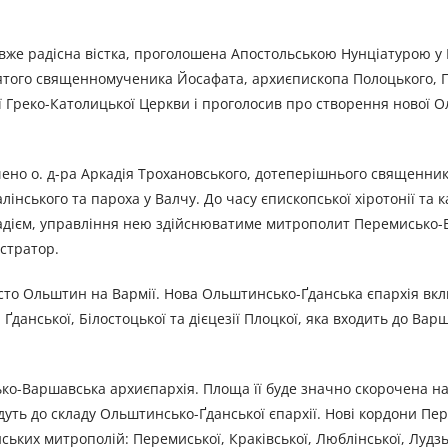
 вже радісна вістка, проголошена Апостольською Нунціатурою у
 святого священномученика Йосафата, архиєпископа Полоцького,
 Греко-Католицької Церкви і проголосив про створення нової 
ено о. д-ра Аркадія Трохановського, дотеперішнього священни
інського та пароха у Валчу. До часу єпископської хіротонії та 
адієм, управління нею здійснюватиме митрополит Перемисько-
стратор.
місто Ольштин на Вармії. Нова Ольштинсько-Ґданська єпархія вк
Ґданської, Білостоцької та дієцезії Плоцкої, яка входить до Вар
ко-Варшавська архиєпархія. Площа її буде значно скорочена на
йдуть до складу Ольштинсько-Ґданської єпархії. Нові кордони Пе
ких митрополій: Перемиської, Краківської, Люблінської, Лудзько