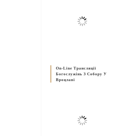
On-Line Трансляції
Богослужінь З Собору У
Вроцлаві