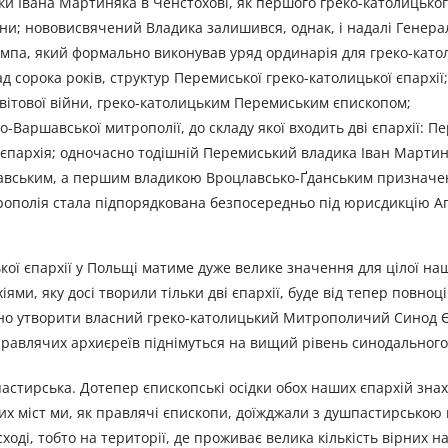
ики Івана Мартиняка в Ченстохові, як першого греко-католицьког
ійни; нововисвячений Владика залишився, однак, і надалі Генер
па, який формально виконував уряд ординарія для греко-катол
ад сорока років, структур Перемиської греко-католицької єпархії
світової війни, греко-католицьким Перемиським єпископом;
-Варшавської митрополії, до складу якої входить дві єпархії: П
єпархія; одночасно тодішній Перемиський владика Іван Мартин
вським, а першим владикою Вроцлавсько-Ґданським призначен
полія стала підпорядкована безпосередньо під юрисдикцію Ап
ої єпархії у Польщі матиме дуже велике значення для цілої на
ями, яку досі творили тільки дві єпархії, буде від тепер повноці
ійно утворити власний греко-католицький Митрополичий Синод Є
Правлячих архиєреїв піднімуться на вищий рівень синодального
шпастирська. Дотепер єпископські осідки обох наших єпархій зна
цих міст ми, як правлячі єпископи, доїжджали з душпастирською
ході, тобто на території, де проживає велика кількість вірних н