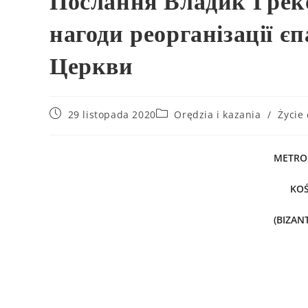
Послання Владик Грек
нагоди реорганізації є
Церкви
29 listopada 2020
Orędzia i kazania
/
Życie 
METRO
KOŚ
(BIZAN