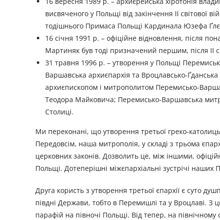
16 вересня 1989 р. – архиєрейська хіротонія влад
висвяченого у Польщі від закінчення ІІ світової в
тодішнього Примаса Польщі Кардинала Юзефа Ґлєм
16 січня 1991 р. – офіційне відновлення, після пон
Мартиняк був тоді призначений першим, після ІІ 
31 травня 1996 р. – утворення у Польщі Перемисько
Варшавська архиєпархія та Вроцлавсько-Ґданська 
архиєпископом і митрополитом Перемисько-Варша
Теодора Майковича; Перемисько-Варшавська митро
Столиці.
Ми переконані, що утворення третьої греко-католицьк
Передовсім, наша митрополія, у складі з трьома єпархі
церковних законів. Дозволить це, між іншими, офіц
Польщі. Дотеперішні міжєпархіальні зустрічі наших 
Друга користь з утворення третьої єпархії є суто ду
півдні Держави, тобто в Перемишлі та у Вроцлаві. З 
парафій на півночі Польщі. Від тепер, на північному с