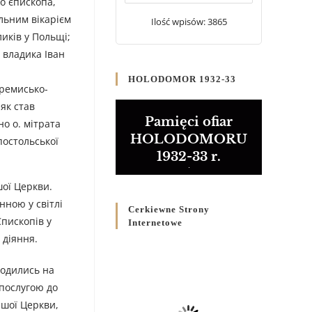
о єпископа,
20 WRZEŚNIA 2024
/
альним вікарієм
Ilość wpisów: 3865
иків у Польщі;
Булла проголошення
; владика Іван
Ювілейного року 2025
5 CZERWCA 2024
/
HOLODOMOR 1932-33
еремисько-
Розпорядження
як став
Преосвященнішого Владики
Pamięci ofiar
о о. мітрата
Кир Володимира Р. Ющака
HOLODOMORU
остольської
про вживання друкованих
1932-33 r.
книг на публічних
богослужіннях
шої Церкви.
23 LUTEGO 2024
/
нною у світлі
Cerkiewne Strony
пископів у
Internetowe
 діяння.
ходились на
 послугою до
ашої Церкви,