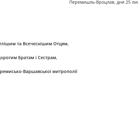
Перемишль-Вроцлав, дня 25 лис
ітлішим та Всечеснішим Отцям,
орогим Братам і Сестрам,
ремисько-Варшавської митрополії