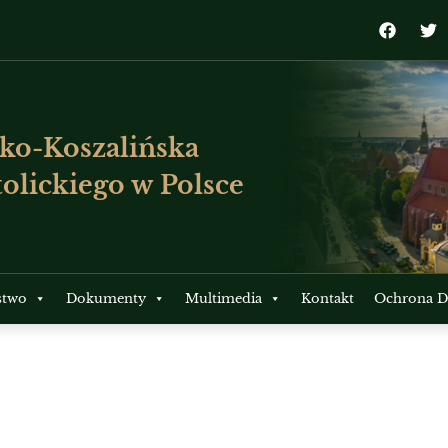
ko-Koszalińska
olickiego w Polsce
stwo
Dokumenty
Multimedia
Kontakt
Ochrona Dz