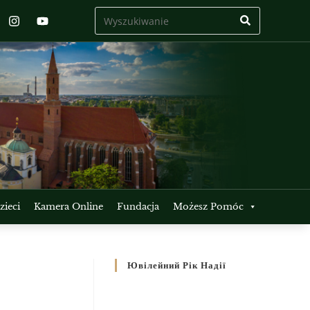
ieci
Kamera Online
Fundacja
Możesz Pomóc
Ювілейний Рік Надії