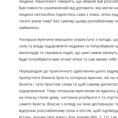
людини. Євангелист говорить, що хворий був розслабл
Був повністю узалежнений від допомоги, яку могли на
людина неспосібна піднестись сама з ліжка, опіка на
тисячі років тому? Без сумніву цьому розлабленому чо
займались.
Чотирьох мужчини вирішило скористати з нагоди, що 
силу та владу оздоровляти недужих та попробували ш
милосердя та скривана надія, що цим самим зможуть д
буде потребувати вже нічиєї опіки та сам зможе себе
Перешкодою до практичного здійснення цього задуму бу
пропустити ближче Христа чотирьох мужчин, які на 
бачити і чути Христові слова та щоб самому допхатис
оздоровлення. Тому чотирьом мужчинам не вдалось д
на пласку стелю дому, частинно розібрати її та спус
самого Христа. Власне з огляду на їхню десперацію т
відпускає розслабленому гріхи а опісля, щоб підтверд
встань, візьми своє ліжко і йди додому (Мр. 2, 11). І