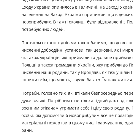
Сходу України опинилось в Галичині, на Заході Украї
населення на Заході України спричинив, що в деяких 
новоприбулих. В тамті околиці, були відправлені з П
потребуючих людей.
Протягом останніх днів ми також бачимо, що до воєнн
численні добродійні установи, так церковні, як і миря
як також українців, які приймали та дальше приймаю
Польщі а також громадяни України, яку прибули до 
численні наші родини, так у Вроцлаві, як теж у цілій 
іншими всім, що мають, є дуже багато. Їм належиться
Потреби, головно тих, які втікали безпосередньо пере
дуже великі. Потрібним є не тільки гідний дах над го
воєнним втікачам утримати себе і цілу свою родину. 
особи, які допомогли б новоприбулим все це полагод
матеріальні пожертви в цьому числі харчування, одяг
рани.