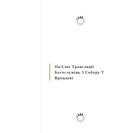
On-Line Трансляції
Богослужінь З Собору У
Вроцлаві