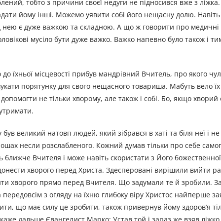
ений, тобто з причини своєї недуги не підносився вже з ліжка
дати йому інші. Можемо уявити собі його нещасну долю. Навіть 
д нею є дуже важкою та складною. А що ж говорити про медичні
ловікові мусіло бути дуже важко. Важко напевно було також і тим
до їхньої місцевості прибув мандрівний Вчитель, про якого чул
укати порятунку для свого нещасного товариша. Мабуть вело їх
опомогти не тільки хворому, але також і собі. Бо, якщо хворий 
 утримати.
в великий натовп людей, який зібрався в хаті та біля неї і не 
ношах несли розслабленого. Кожний думав тільки про себе само
ь ближче Вчителя і може навіть скористати з Його божественно
онести хворого перед Христа. Здесперовані вирішили вийти ра
тити хворого прямо перед Вчителя. Що задумали те й зробили. 
а передовсім з огляду на їхню глибоку віру Христос найперше з
ити, що має силу це зробити, також привернув йому здоров’я тіла
 як каже дальше Євангелист Марко: Устав той і зараз же взяв ліжк