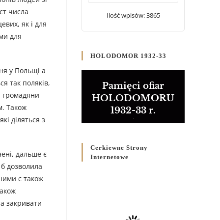
20 WRZEŚNIA 2024
/
ст числа
Ilość wpisów: 3865
евих, як і для
Булла проголошення
ами для
Ювілейного року 2025
5 CZERWCA 2024
/
HOLODOMOR 1932-33
ня у Польщі а
Розпорядження
Преосвященнішого Владики
ся так поляків,
Pamięci ofiar
Кир Володимира Р. Ющака
я громадяни
HOLODOMORU
про вживання друкованих
м. Також
1932-33 r.
книг на публічних
які діляться з
богослужіннях
23 LUTEGO 2024
/
Cerkiewne Strony
нені, дальше є
Internetowe
 б дозволила
ними є також
також
та закривати