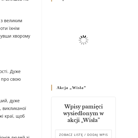
Родин
4 GRUDNIA 2024
/
 з великим
Декрет владики Володимира
оти їхнім
про утворення Комісії до
рнувши хворому
Справ Молоді та встановленя
складу Катихитичної Комісії
18 PAŹDZIERNIKA 2024
/
Декрет „Проголошення та
оприлюднення постанов
ості. Дуже
Синоду Єпископів УГКЦ,
о про свою
який відбувся у Зарваниці, в
Akcja „Wisła”
днях 2-12 липня 2024 р.”
4 PAŹDZIERNIKA 2024
/
нший, дуже
Wpisy pamięci
, викликаної
Декрет єпископів
wysiedlonym w
жі краї, щоб
Перемисько-Варшавської
akcji „Wisła”
Митрополії стосовно
звершування Божественної
літургії
ZOBACZ LISTĘ / DODAJ WPIS
йонів людей зі