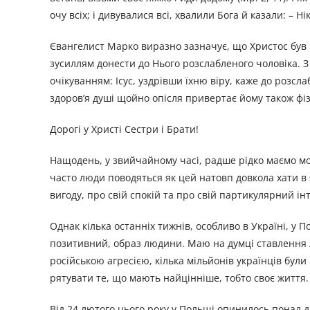
очу всіх; і дивувалися всі, хвалили Бога й казали: – Ні
Євангелист Марко виразно зазначує, що Христос був
зусиллям донести до Нього розслабленого чоловіка. З
очікуванням: Ісус, уздрівши їхню віру, каже до розсла
здоров’я душі щойно опісля привертає йому також фіз
Дорогі у Христі Сестри і Брати!
Нащодень, у звийчайному часі, радше рідко маємо мож
часто люди поводяться як цей натовп довкола хати в 
вигоду, про свій спокій та про свій партикулярний ін
Однак кілька останніх тижнів, особливо в Україні, у П
позитивний, образ людини. Маю на думці ставлення л
російською агресією, кілька мільйонів українців були
рятувати те, що мають найцінніше, тобто своє життя.
Від 24 лютого цього року у Польщі опинилось понад д