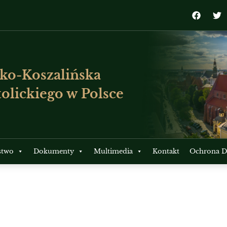
ko-Koszalińska
olickiego w Polsce
stwo
Dokumenty
Multimedia
Kontakt
Ochrona Dz