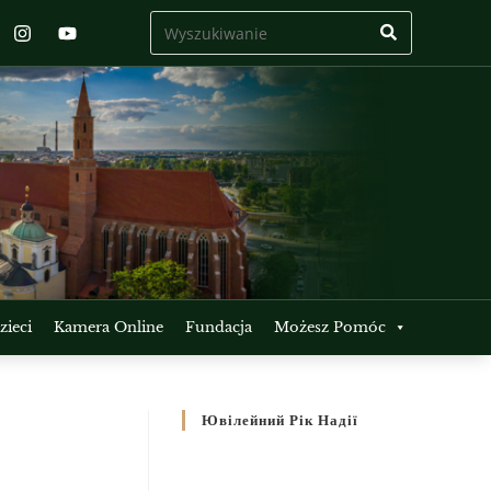
ieci
Kamera Online
Fundacja
Możesz Pomóc
Ювілейний Рік Надії