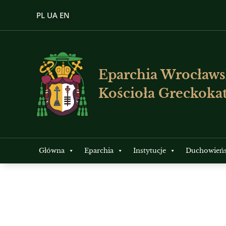
PL
UA
EN
Eparchia Wrocławs
Kościoła Greckokat
Główna
Eparchia
Instytucje
Duchowień