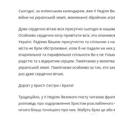
Сьогодні, за юліянським календарем, вже ІІ Неділя В
війни на українській землі, викликаної збройною агр
Дуже сердечно вітаю всіх присутніх сьогодні в нашому
Особливо сердечно хочу привітати всіх, хто опинився н
Україні. Радіємо Вашою присутністю та спільною з на
міста не були обстрілювані, коли б не падали на них 
єпархіяльної та парафіяльної спільноти Ви є не тіль
радістю та з відкритим серцем. Пам’ятаємо у молитвах
українській землі. Пам’ятаємо особливо за тих, хто за
раз дуже сердечно вітаю.
Дорогі у Христі Сестри і Брати!
Традиційно, у ІІ Неділю Великого посту читаємо фраг
розповідь про оздоровлення Христом розслабленого ч
нічого більш точнішого про них. Мабуть були це або я