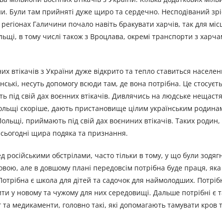
ни. Були там прийняті дуже щиро та сердечно. Несподіваний зрі
регіонах Галичини почало навіть бракувати харчів, так для місц
ольщі, в тому числі також з Вроцлава, окремі транспорти з харч
их втікачів з України дуже відкрито та тепло ставиться населен
нські, несуть допомогу всюди там, де вона потрібна. Це стосуєть
ть під свій дах воєнних втікачів. Дивлячись на людське нещаст
Польщі скоріше, дають пристановище цілим українським родина
Польщі, приймають під свій дах воєниних втікачів. Таких родин, 
 сьогодні щира подяка та признання.
д російськими обстрілами, часто тільки в тому, у що були зодяг
ловою, але в довшому плані передовсім потрібна буде праця, яка
Потрібна є школа для дітей та садочок для наймолодших. Потріб
ити у новому та чужому для них середовищі. Дальше потрібні є 
 та медикаменти, головно такі, які допомагають тамувати кров 