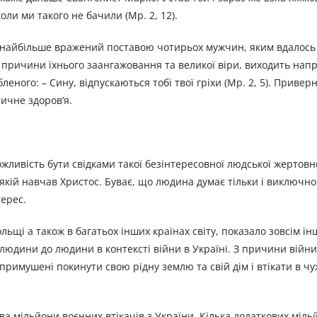
коли ми такого не бачили (Мр. 2, 12).
 найбільше вражений поставою чотирьох мужчин, яким вдалось
 причини їхнього заангажовання та великої віри, виходить напр
бленого: – Сину, відпускаються тобі твої гріхи (Мр. 2, 5). Приве
ичне здоров’я.
ливість бути свідками такої безінтересовної людської жертовн
якій навчав Христос. Буває, що людина думає тільки і виключн
терес.
ольщі а також в багатьох інших країнах світу, показало зовсім і
юдини до людини в контексті війни в Україні. З причини війни
 примушені покинути свою рідну землю та свій дім і втікати в чу
ва мільйони воєнних втікачів з України. Кілька додаткових міль