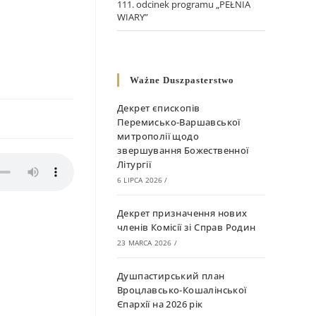
111. odcinek programu „PEŁNIA
WIARY”
Ważne Duszpasterstwo
Декрет єпископів
Перемисько-Варшавської
митрополії щодо
звершування Божественної
Літургії
6 LIPCA 2026
/
Декрет призначення нових
членів Комісії зі Справ Родин
23 MARCA 2026
/
Душпастирський план
Вроцлавсько-Кошалінської
Єпархії на 2026 рік