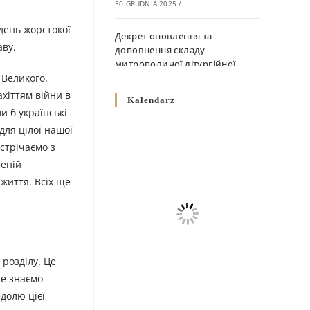
30 GRUDNIA 2025
/
день жорстокої
Декрет оновлення та
аву.
доповнення складу
митрополичої літургійної
 Великого.
комісії
10 GRUDNIA 2025
/
ахіттям війни в
Kalendarz
и б українські
Декрет „Норми щодо
для цілої нашої
вживання священичих риз у
устрічаємо з
Перемисько-Варшавській
леній
Митрополії”
 життя. Всіх ще
10 GRUDNIA 2025
/
Декрет про відзначення
Великодня і всіх рухомих
свят за григоріанським
календарем
 розділу. Це
10 GRUDNIA 2025
/
Не знаємо
едолю цієї
Декрет проголошення та