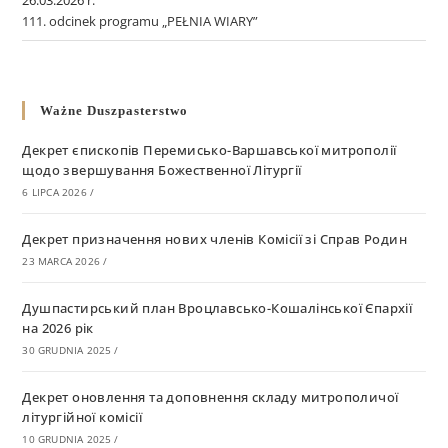
26.03.2026 r.
111. odcinek programu „PEŁNIA WIARY”
Ważne Duszpasterstwo
Декрет єпископів Перемисько-Варшавської митрополії
щодо звершування Божественної Літургії
6 LIPCA 2026
/
Декрет призначення нових членів Комісії зі Справ Родин
23 MARCA 2026
/
Душпастирський план Вроцлавсько-Кошалінської Єпархії
на 2026 рік
30 GRUDNIA 2025
/
Декрет оновлення та доповнення складу митрополичої
літургійної комісії
10 GRUDNIA 2025
/