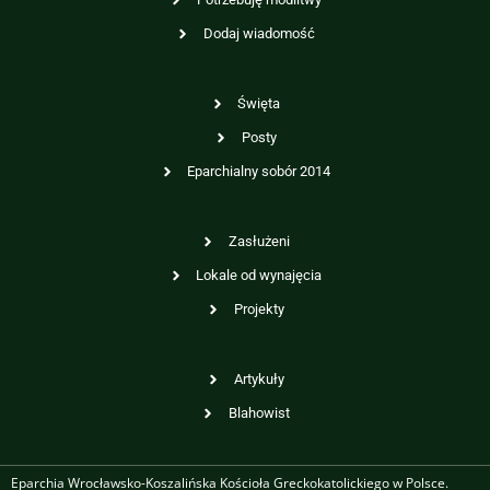
Dodaj wiadomość
Święta
Posty
Eparchialny sobór 2014
Zasłużeni
Lokale od wynajęcia
Projekty
Artykuły
Blahowist
Eparchia Wrocławsko-Koszalińska Kościoła Greckokatolickiego w Polsce.