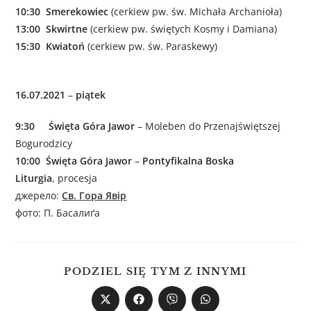
10:30 Smerekowiec
(cerkiew pw. św. Michała Archanioła)
13:00 Skwirtne
(cerkiew pw. świętych Kosmy i Damiana)
15:30 Kwiatoń
(cerkiew pw. św. Paraskewy)
16.07.2021
–
piątek
9:30 Święta Góra Jawor
– Moleben do Przenajświętszej
Bogurodzicy
10:00 Święta Góra Jawor
–
Pontyfikalna Boska
Liturgia
, procesja
джерело:
Св. Гора Явір
фото: П. Басалиґа
PODZIEL SIĘ TYM Z INNYMI