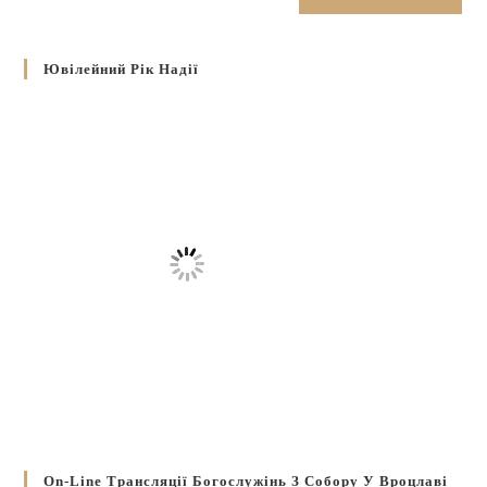
Ювілейний Рік Надії
On-Line Трансляції Богослужінь З Собору У Вроцлаві