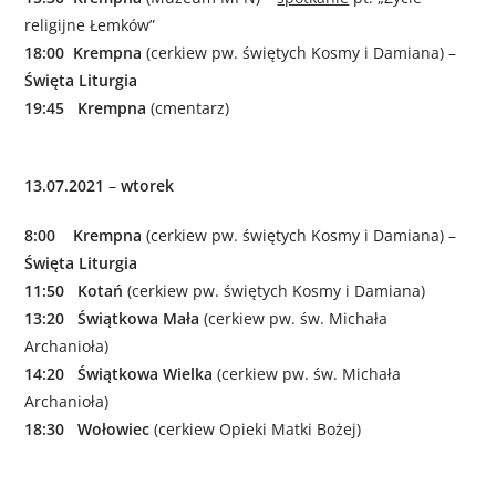
religijne Łemków”
18:00 Krempna
(cerkiew pw. świętych Kosmy i Damiana) –
Święta Liturgia
19:45 Krempna
(cmentarz)
13.07.2021
–
wtorek
8:00 Krempna
(cerkiew pw. świętych Kosmy i Damiana) –
Święta Liturgia
11:50 Kotań
(cerkiew pw. świętych Kosmy i Damiana)
13:20 Świątkowa Mała
(cerkiew pw. św. Michała
Archanioła)
14:20 Świątkowa Wielka
(cerkiew pw. św. Michała
Archanioła)
18:30 Wołowiec
(cerkiew Opieki Matki Bożej)