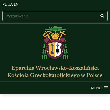
PL
UA
EN
Eparchia Wrocławsko-Koszalińska
Kościoła Greckokatolickiego w Polsce
MENU