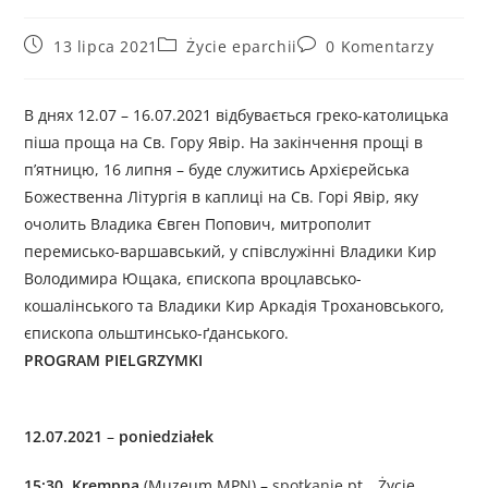
13 lipca 2021
Życie eparchii
0 Komentarzy
В днях 12.07 – 16.07.2021 відбувається греко-католицька
піша проща на Св. Гору Явір. На закінчення прощі в
п’ятницю, 16 липня – буде служитись Архієрейська
Божественна Літургія в каплиці на Св. Горі Явір, яку
очолить Владика Євген Попович, митрополит
перемисько-варшавський, у співслужінні Владики Кир
Володимира Ющака, єпископа вроцлавсько-
кошалінського та Владики Кир Аркадія Трохановського,
єпископа ольштинсько-ґданського.
PROGRAM PIELGRZYMKI
12.07.2021
–
poniedziałek
15:30
Krempna
(Muzeum MPN) –
spotkanie
pt. „Życie