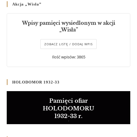
Akcja „Wisła”
Wpisy pamięci wysiedlonym w akcji
„Wisła”
ZOBACZ LISTĘ / DODAJ WPIS
Ilość wpisów: 3865
HOLODOMOR 1932-33
Pamięci ofiar
HOLODOMORU
1932-33 r.