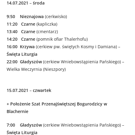
14.07.2021
–
środa
9:50 Nieznajowa
(cerkwisko)
11:20 Czarne
(kapliczka)
13:40 Czarne
(cmentarz)
14:20
Czarne
(pomnik ofiar Thalerhofu)
16:00
Krzywa
(cerkiew pw. świętych Kosmy i Damiana) –
Święta Liturgia
22:00 Gładyszów
(cerkiew Wniebowstąpienia Pańskiego) –
Wielka Weczyrnia (Nieszpory)
15.07.2021
–
czwartek
+
Położenie Szat Przenajświętszej Bogurodzicy w
Blachernie
7:00 Gładyszów
(cerkiew Wniebowstąpienia Pańskiego) –
Święta Liturgia