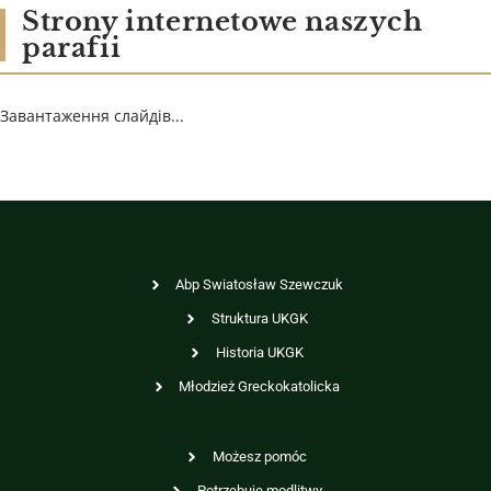
Strony internetowe naszych
parafii
Завантаження слайдів...
Abp Swiatosław Szewczuk
Struktura UKGK
Historia UKGK
Młodzież Greckokatolicka
Możesz pomóc
Potrzebuję modlitwy