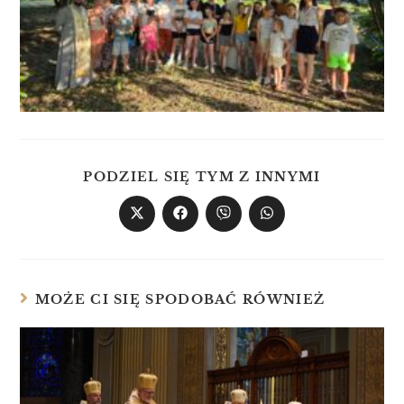
PODZIEL SIĘ TYM Z INNYMI
MOŻE CI SIĘ SPODOBAĆ RÓWNIEŻ