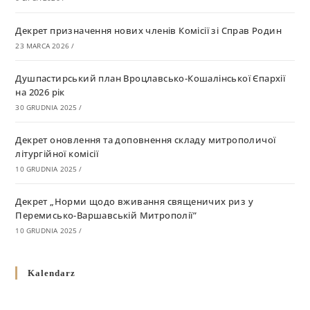
Декрет призначення нових членів Комісії зі Справ Родин
23 MARCA 2026
/
Душпастирський план Вроцлавсько-Кошалінської Єпархії
на 2026 рік
30 GRUDNIA 2025
/
Декрет оновлення та доповнення складу митрополичої
літургійної комісії
10 GRUDNIA 2025
/
Декрет „Норми щодо вживання священичих риз у
Перемисько-Варшавській Митрополії”
10 GRUDNIA 2025
/
Декрет про відзначення Великодня і всіх рухомих свят за
Kalendarz
григоріанським календарем
10 GRUDNIA 2025
/