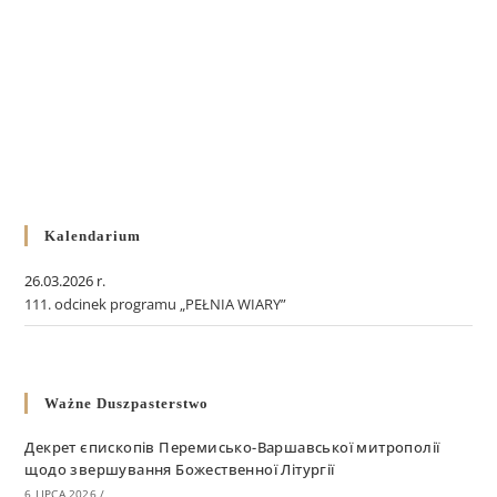
Kalendarium
26.03.2026 r.
111. odcinek programu „PEŁNIA WIARY”
Ważne Duszpasterstwo
Декрет єпископів Перемисько-Варшавської митрополії
щодо звершування Божественної Літургії
6 LIPCA 2026
/