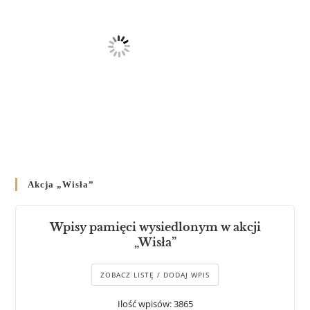
Akcja „Wisła”
Wpisy pamięci wysiedlonym w akcji
„Wisła”
ZOBACZ LISTĘ / DODAJ WPIS
Ilość wpisów: 3865