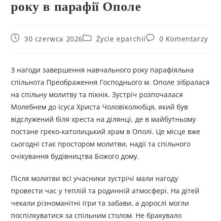
року в парафії Ополе
30 czerwca 2026
Życie eparchii
0 Komentarzy
З нагоди завершення навчального року парафіяльна
спільнота Преображення Господнього м. Ополе зібралася
на спільну молитву та пікнік. Зустріч розпочалася
Молебнем до Ісуса Христа Чоловіколюбця, який був
відслужений біля хреста на ділянці, де в майбутньому
постане греко-католицький храм в Ополі. Це місце вже
сьогодні стає простором молитви, надії та спільного
очікування будівництва Божого дому.
Після молитви всі учасники зустрічі мали нагоду
провести час у теплій та родинній атмосфері. На дітей
чекали різноманітні ігри та забави, а дорослі могли
поспілкуватися за спільним столом. Не бракувало