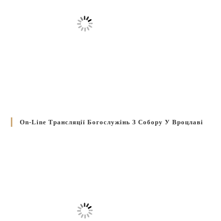
On-Line Трансляції Богослужінь З Собору У Вроцлаві