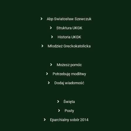
Abp Swiatosław Szewczuk
Struktura UKGK
Historia UKGK
Młodzież Greckokatolicka
Możesz pomóc
Potrzebuję modlitwy
Dodaj wiadomość
Święta
Posty
Eparchialny sobór 2014