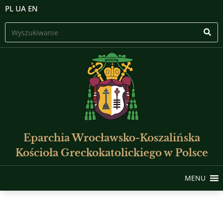
PL
UA
EN
Eparchia Wrocławsko-Koszalińska
Kościoła Greckokatolickiego w Polsce
MENU