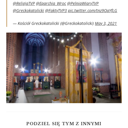
@ReligiaTVP
@Eparchia_Wroc
@PelniaWiaryTVP
@Greckokatolicki
@FaktyTVP3
pic.twitter.com/tnz9OaYfLG
— Kościół Greckokatolicki (@Greckokatolicki)
May 3, 2021
PODZIEL SIĘ TYM Z INNYMI