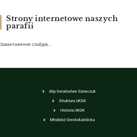
Strony internetowe naszych
parafii
Завантаження слайдів...
Abp Swiatosław Szewczuk
Struktura UKGK
Historia UKGK
Młodzież Greckokatolicka