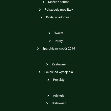
Możesz pomóc
Potrzebuję modlitwy
Dodaj wiadomość
Święta
Posty
Eparchialny sobór 2014
Zasłużeni
Lokale od wynajęcia
Projekty
Artykuły
Blahowist