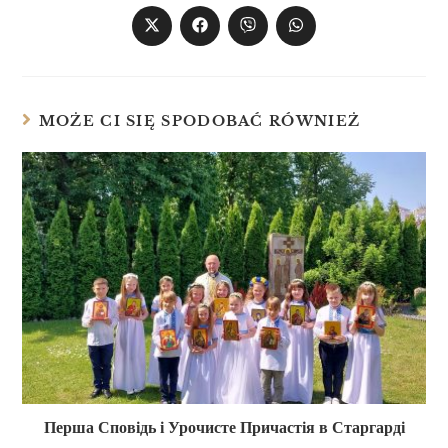
MOŻE CI SIĘ SPODOBAĆ RÓWNIEŻ
Перша Сповідь і Урочисте Причастія в Старгарді