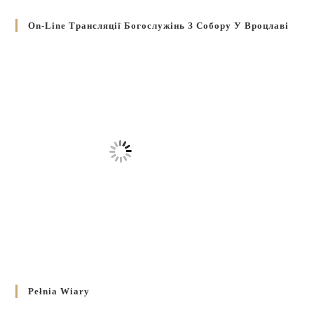
On-Line Трансляції Богослужінь З Собору У Вроцлаві
Pełnia Wiary