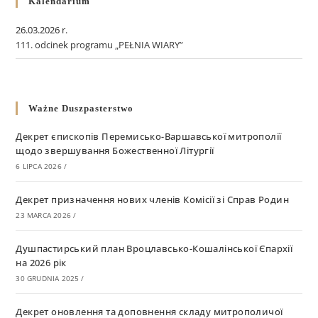
Kalendarium
26.03.2026 r.
111. odcinek programu „PEŁNIA WIARY”
Ważne Duszpasterstwo
Декрет єпископів Перемисько-Варшавської митрополії
щодо звершування Божественної Літургії
6 LIPCA 2026
/
Декрет призначення нових членів Комісії зі Справ Родин
23 MARCA 2026
/
Душпастирський план Вроцлавсько-Кошалінської Єпархії
на 2026 рік
30 GRUDNIA 2025
/
Декрет оновлення та доповнення складу митрополичої