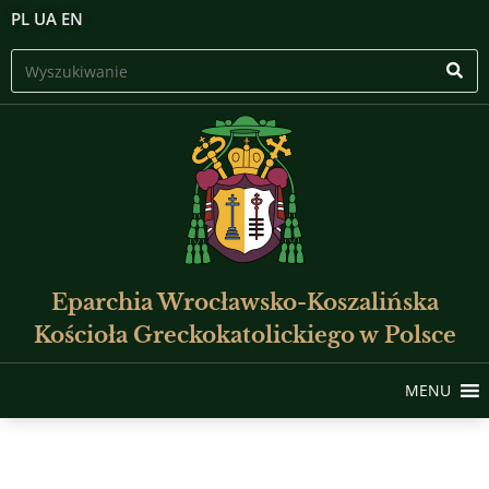
PL
UA
EN
Eparchia Wrocławsko-Koszalińska
Kościoła Greckokatolickiego w Polsce
MENU