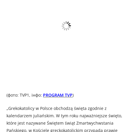
(фото: TVP1, інфо:
PROGRAM TVP
)
„Grekokatolicy w Polsce obchodzą święta zgodnie z
kalendarzem juliańskim. W tym roku najważniejsze święto,
które jest nazywane Świętem świąt Zmartwychwstania
Pańskiego, w Kościele greckokatolickim przypada prawie