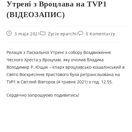
Утрені з Вроцлава на TVP1
(ВІДЕОЗАПИС)
3 maja 2021
Życie eparchii
0 Komentarzy
Релація з Пасхальної Утрені з собору Воздвиження
Чесного Хреста у Вроцлаві, яку очолив Владика
Володимир Р. Ющак – єпарх вроцлавсько-кошалінський в
Свято Воскресіння Христового була ретрансльована на
TVP1 в Світлий Вівторок (4 травня 2021) о год. 12.55.
Сердечно запрошуємо подивитись!