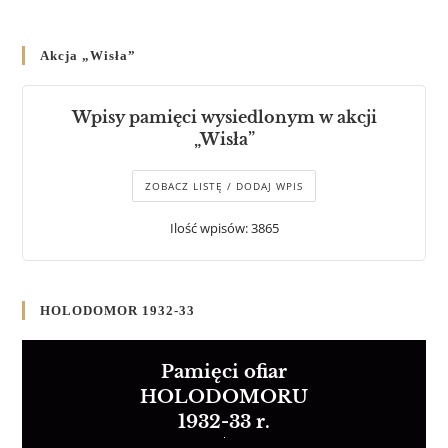
Akcja „Wisła”
Wpisy pamięci wysiedlonym w akcji
„Wisła”
ZOBACZ LISTĘ / DODAJ WPIS
Ilość wpisów: 3865
HOLODOMOR 1932-33
Pamięci ofiar
HOLODOMORU
1932-33 r.