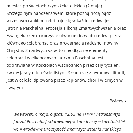
miesiąc po świętach rzymskokatolickich (2 maja).
Szczególnym nabożeństwem, które późną nocą bądź
wczesnym rankiem celebruje się w każdej cerkwi jest
Jutrznia Paschalna. Procesja z ikoną Zmartwychwstania oraz
Ewangeliarzem, uroczyste otwarcie drzwi do cerkwi przez
głównego celebransa oraz proklamacja radosnej nowiny
Chrystus Zmartwychwstał to nieodłączne elementy
celebracji wielkanocnych. Jutrznia Paschalna jest
odprawiana w Kościołach wschodnich przez cały tydzień,
zwany jasnym lub świetlistym. Składa się z hymnów i litanii,
jest w całości śpiewana przez kapłanów, chór i wiernych w
świątyni”.
Редакція
We wtorek, 4 maja, o godz. 12.55 na
@TVP1
retransmisja
Jutrzni Paschalnej odprawionej w katedrze greckokatolickiej
we
#Wrocław
w Uroczystość Zmartwychwstania Pańskiego