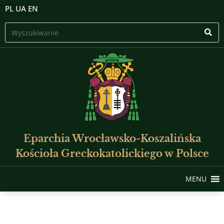
PL
UA
EN
Eparchia Wrocławsko-Koszalińska
Kościoła Greckokatolickiego w Polsce
MENU