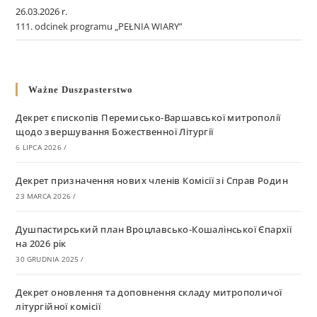
26.03.2026 r.
111. odcinek programu „PEŁNIA WIARY”
Ważne Duszpasterstwo
Декрет єпископів Перемисько-Варшавської митрополії
щодо звершування Божественної Літургії
6 LIPCA 2026
/
Декрет призначення нових членів Комісії зі Справ Родин
23 MARCA 2026
/
Душпастирський план Вроцлавсько-Кошалінської Єпархії
на 2026 рік
30 GRUDNIA 2025
/
Декрет оновлення та доповнення складу митрополичої
літургійної комісії