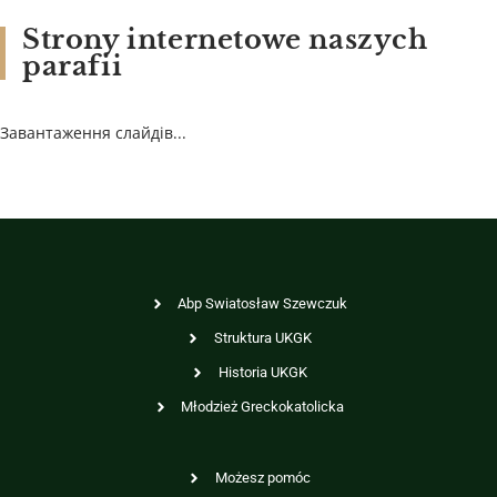
Strony internetowe naszych
parafii
Завантаження слайдів...
Abp Swiatosław Szewczuk
Struktura UKGK
Historia UKGK
Młodzież Greckokatolicka
Możesz pomóc