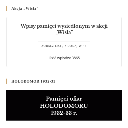
Akcja „Wisła”
Wpisy pamięci wysiedlonym w akcji
„Wisła”
ZOBACZ LISTĘ / DODAJ WPIS
Ilość wpisów: 3865
HOLODOMOR 1932-33
Pamięci ofiar
HOLODOMORU
1932-33 r.