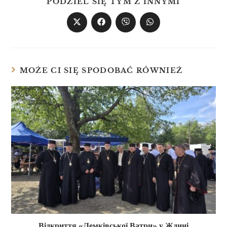
PODZIEL SIĘ TYM Z INNYMI
MOŻE CI SIĘ SPODOBAĆ RÓWNIEŻ
Відкриття «Лемківської Ватри» у Ждині