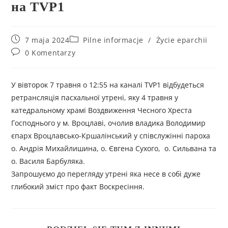
на TVP1
7 maja 2024
Pilne informacje
/
Życie eparchii
0 Komentarzy
У вівторок 7 травня о 12:55 на каналі TVP1 відбудеться
ретрансляція пасхальної утрені, яку 4 травня у
катедральному храмі Воздвиження Чесного Хреста
Господнього у м. Вроцлаві, очолив владика Володимир
єпарх Вроцлавсько-Кршалінський у співслужінні пароха
о. Андрія Михайлишина, о. Євгена Сухого, о. Сильвана та
о. Василя Барбуляка.
Запрошуємо до перегляду утрені яка несе в собі дуже
глибокий зміст про факт Воскресіння.