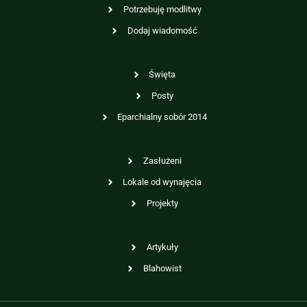
Potrzebuję modlitwy
Dodaj wiadomość
Święta
Posty
Eparchialny sobór 2014
Zasłużeni
Lokale od wynajęcia
Projekty
Artykuły
Blahowist