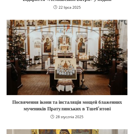
22 lipca 2025
Посвячення ікони та інсталяція мощей блаженних
мучеників Пратулинських в Тшеб‘ятові
28 stycznia 2025