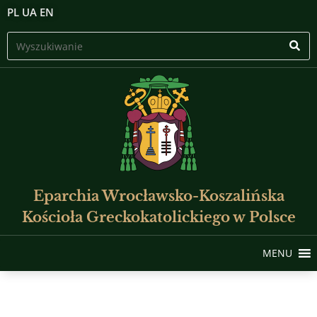
PL
UA
EN
Eparchia Wrocławsko-Koszalińska
Kościoła Greckokatolickiego w Polsce
MENU