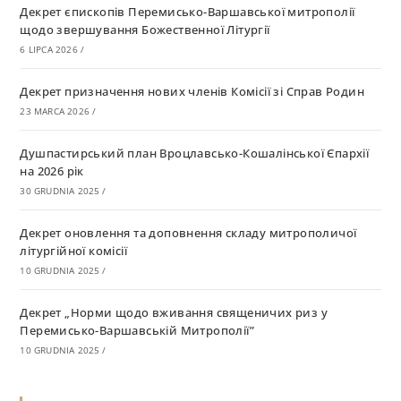
Декрет єпископів Перемисько-Варшавської митрополії
щодо звершування Божественної Літургії
6 LIPCA 2026
/
Декрет призначення нових членів Комісії зі Справ Родин
23 MARCA 2026
/
Душпастирський план Вроцлавсько-Кошалінської Єпархії
на 2026 рік
30 GRUDNIA 2025
/
Декрет оновлення та доповнення складу митрополичої
літургійної комісії
10 GRUDNIA 2025
/
Декрет „Норми щодо вживання священичих риз у
Перемисько-Варшавській Митрополії”
10 GRUDNIA 2025
/
Декрет про відзначення Великодня і всіх рухомих свят за