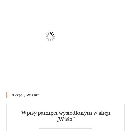
Akcja „Wisła”
Wpisy pamięci wysiedlonym w akcji
„Wisła”