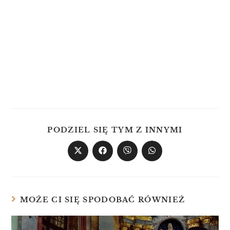
PODZIEL SIĘ TYM Z INNYMI
MOŻE CI SIĘ SPODOBAĆ RÓWNIEŻ