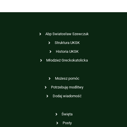
Abp Swiatosław Szewczuk
Struktura UKGK
Historia UKGK
Młodzież Greckokatolicka
Możesz pomóc
Potrzebuję modlitwy
Dodaj wiadomość
Święta
Posty