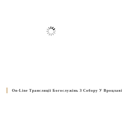
On-Line Трансляції Богослужінь З Собору У Вроцлаві