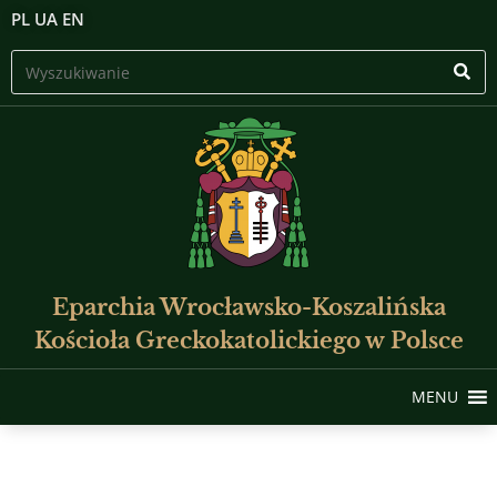
PL
UA
EN
Eparchia Wrocławsko-Koszalińska
Kościoła Greckokatolickiego w Polsce
MENU