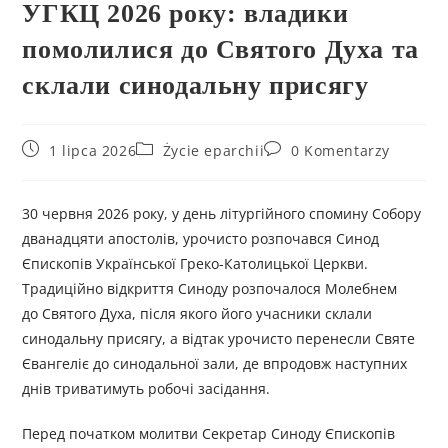
УГКЦ 2026 року: владики
помолилися до Святого Духа та
склали синодальну присягу
1 lipca 2026
Życie eparchii
0 Komentarzy
30 червня 2026 року, у день літургійного спомину Собору
дванадцяти апостолів, урочисто розпочався Синод
Єпископів Української Греко-Католицької Церкви.
Традиційно відкриття Синоду розпочалося Молебнем
до Святого Духа, після якого його учасники склали
синодальну присягу, а відтак урочисто перенесли Святе
Євангеліє до синодальної зали, де впродовж наступних
днів триватимуть робочі засідання.
Перед початком молитви Секретар Синоду Єпископів