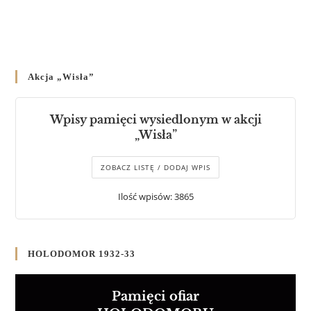
Akcja „Wisła”
Wpisy pamięci wysiedlonym w akcji
„Wisła”
ZOBACZ LISTĘ / DODAJ WPIS
Ilość wpisów: 3865
HOLODOMOR 1932-33
Pamięci ofiar