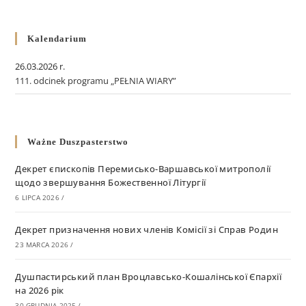
Kalendarium
26.03.2026 r.
111. odcinek programu „PEŁNIA WIARY”
Ważne Duszpasterstwo
Декрет єпископів Перемисько-Варшавської митрополії
щодо звершування Божественної Літургії
6 LIPCA 2026
/
Декрет призначення нових членів Комісії зі Справ Родин
23 MARCA 2026
/
Душпастирський план Вроцлавсько-Кошалінської Єпархії
на 2026 рік
30 GRUDNIA 2025
/