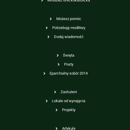
Młodzież Greckokatolicka
Możesz pomóc
Potrzebuję modlitwy
Dodaj wiadomość
Święta
Posty
Eparchialny sobór 2014
Zasłużeni
Lokale od wynajęcia
Projekty
Artykuły