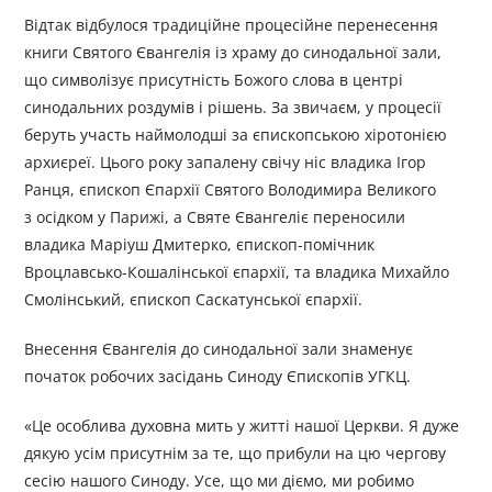
Відтак відбулося традиційне процесійне перенесення
книги Святого Євангелія із храму до синодальної зали,
що символізує присутність Божого слова в центрі
синодальних роздумів і рішень. За звичаєм, у процесії
беруть участь наймолодші за єпископською хіротонією
архиєреї. Цього року запалену свічу ніс владика Ігор
Ранця, єпископ Єпархії Святого Володимира Великого
з осідком у Парижі, а Святе Євангеліє переносили
владика Маріуш Дмитерко, єпископ-помічник
Вроцлавсько-Кошалінської єпархії, та владика Михайло
Смолінський, єпископ Саскатунської єпархії.
Внесення Євангелія до синодальної зали знаменує
початок робочих засідань Синоду Єпископів УГКЦ.
«Це особлива духовна мить у житті нашої Церкви. Я дуже
дякую усім присутнім за те, що прибули на цю чергову
сесію нашого Синоду. Усе, що ми діємо, ми робимо