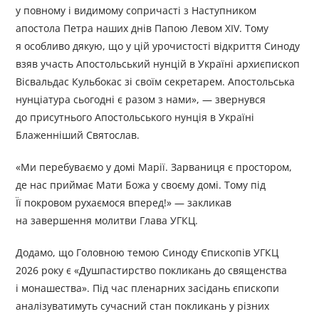
у повному і видимому сопричасті з Наступником
апостола Петра наших днів Папою Левом XIV. Тому
я особливо дякую, що у цій урочистості відкриття Синоду
взяв участь Апостольський нунцій в Україні архиєпископ
Вісвальдас Кульбокас зі своїм секретарем. Апостольська
нунціатура сьогодні є разом з нами», — звернувся
до присутнього Апостольського нунція в Україні
Блаженніший Святослав.
«Ми перебуваємо у домі Марії. Зарваниця є простором,
де нас приймає Мати Божа у своєму домі. Тому під
Її покровом рухаємося вперед!» — закликав
на завершення молитви Глава УГКЦ.
Додамо, що Головною темою Синоду Єпископів УГКЦ
2026 року є «Душпастирство покликань до священства
і монашества». Під час пленарних засідань єпископи
аналізуватимуть сучасний стан покликань у різних