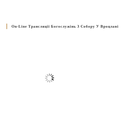
On-Line Трансляції Богослужінь З Собору У Вроцлаві