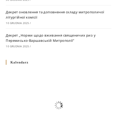
Декрет оновлення та доповнення складу митрополичої
літургійної комісії
10 GRUDNIA 2025
/
Декрет „Норми щодо вживання священичих риз у
Перемисько-Варшавській Митрополії”
10 GRUDNIA 2025
/
Декрет про відзначення Великодня і всіх рухомих свят за
Kalendarz
григоріанським календарем
10 GRUDNIA 2025
/
Декрет проголошення та оприлюдення постанов Синоду
Єпископів УГКЦ як зобов’язуючі на території
Вроцлавсько-Кошалінської Єпархії
5 LISTOPADA 2025
/
Душпастирський план Вроцлавсько-Кошалінської єпархії
на 2025 рік