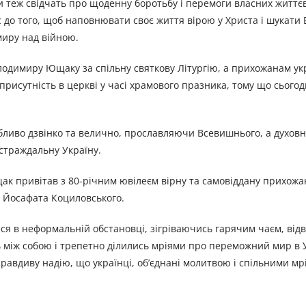
и теж свідчать про щоденну боротьбу і перемоги власних життєв
до того, щоб наповнювати своє життя вірою у Христа і шукати Б
миру над війною.
лодимиру Ющаку за спільну святкову Літургію, а прихожанам ук
рисутність в церкві у часі храмового празника, тому що сьогодн
обливо дзвінко та велично, прославляючи Всевишнього, а духов
остраждальну Україну.
 привітав з 80-річним ювілеєм вірну та самовіддану прихожа
 Йосафата Коциловського.
ися в неформальній обстановці, зігріваючись гарячим чаєм, ві
 між собою і трепетно ділились мріями про переможний мир в Ук
правдиву надію, що українці, об’єднані молитвою і спільними мр