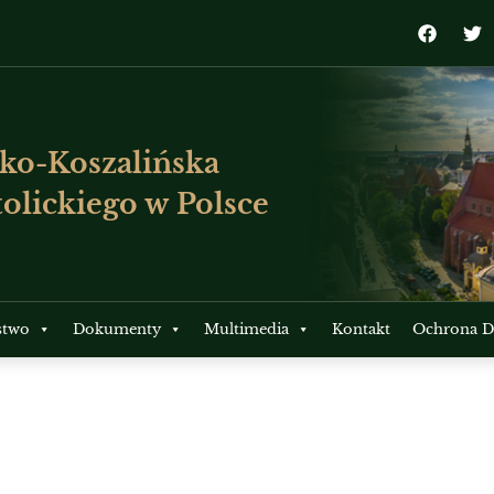
ko-Koszalińska
olickiego w Polsce
stwo
Dokumenty
Multimedia
Kontakt
Ochrona Dz