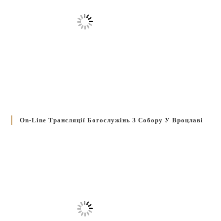
On-Line Трансляції Богослужінь З Собору У Вроцлаві