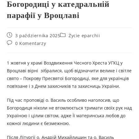
Богородиці у катедральній
парафії у Вроцлаві
3 października 2025
Życie eparchii
0 Komentarzy
1 жовтня у храмі Воздвиження Чесного Хреста УГКЦ у
Вроцлаві вірні зібралися, щоб відзначити велике і світле
свято – Покрову Пресвятої Богородиці, яке для українців
пов’язане і з Днем захисників та захисниць України.
Під час проповіді о. Василь особливо наголосив, що
Богородиця ніколи не втомлюється тримати своїх рук над
Україною і цілим світом, адже Її материнська любов до
кожної людини є безмежною.
Після Літургії о. Андрій Михайлишин та о. Василь