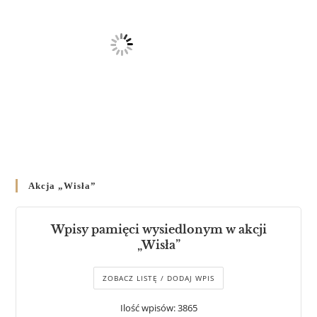
Akcja „Wisła”
Wpisy pamięci wysiedlonym w akcji
„Wisła”
ZOBACZ LISTĘ / DODAJ WPIS
Ilość wpisów: 3865