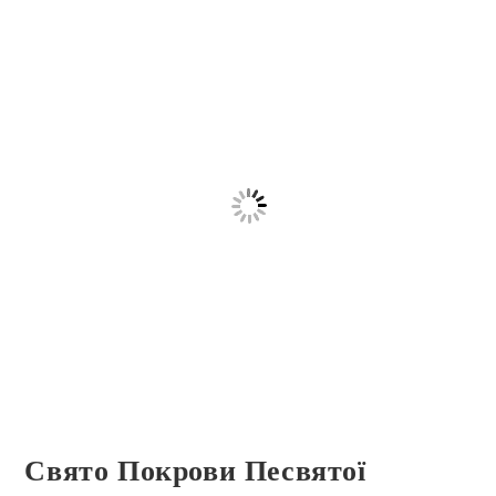
Свято Покрови Песвятої