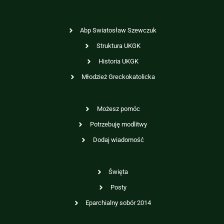
Abp Swiatosław Szewczuk
Struktura UKGK
Historia UKGK
Młodzież Greckokatolicka
Możesz pomóc
Potrzebuję modlitwy
Dodaj wiadomość
Święta
Posty
Eparchialny sobór 2014