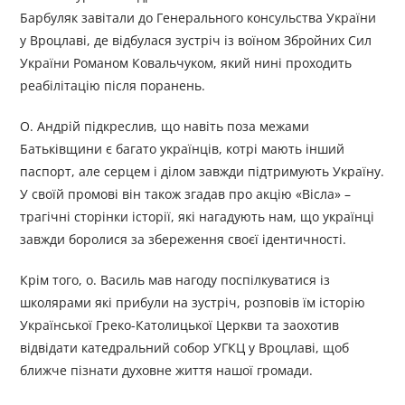
Барбуляк завітали до Генерального консульства України
у Вроцлаві, де відбулася зустріч із воїном Збройних Сил
України Романом Ковальчуком, який нині проходить
реабілітацію після поранень.
О. Андрій підкреслив, що навіть поза межами
Батьківщини є багато українців, котрі мають інший
паспорт, але серцем і ділом завжди підтримують Україну.
У своїй промові він також згадав про акцію «Вісла» –
трагічні сторінки історії, які нагадують нам, що українці
завжди боролися за збереження своєї ідентичності.
Крім того, о. Василь мав нагоду поспілкуватися із
школярами які прибули на зустріч, розповів їм історію
Української Греко-Католицької Церкви та заохотив
відвідати катедральний собор УГКЦ у Вроцлаві, щоб
ближче пізнати духовне життя нашої громади.