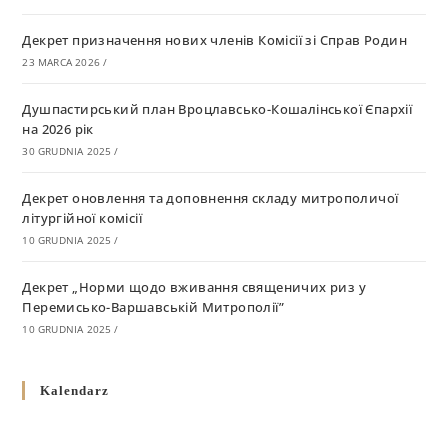
Декрет призначення нових членів Комісії зі Справ Родин
23 MARCA 2026
/
Душпастирський план Вроцлавсько-Кошалінської Єпархії
на 2026 рік
30 GRUDNIA 2025
/
Декрет оновлення та доповнення складу митрополичої
літургійної комісії
10 GRUDNIA 2025
/
Декрет „Норми щодо вживання священичих риз у
Перемисько-Варшавській Митрополії”
10 GRUDNIA 2025
/
Декрет про відзначення Великодня і всіх рухомих свят за
Kalendarz
григоріанським календарем
10 GRUDNIA 2025
/