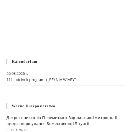
Kalendarium
26.03.2026 r.
111. odcinek programu „PEŁNIA WIARY”
Ważne Duszpasterstwo
Декрет єпископів Перемисько-Варшавської митрополії
щодо звершування Божественної Літургії
6 LIPCA 2026
/