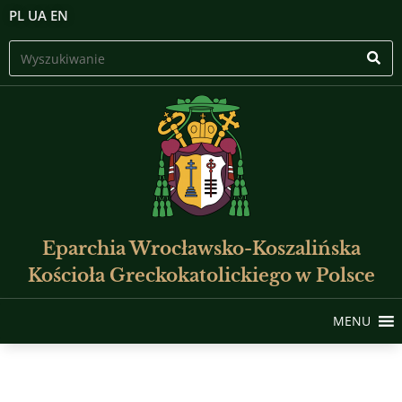
PL
UA
EN
Eparchia Wrocławsko-Koszalińska
Kościoła Greckokatolickiego w Polsce
MENU