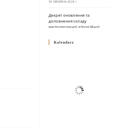
30 GRUDNIA 2025
/
Декрет оновлення та
доповнення складу
митрополичої літургійної
комісії
10 GRUDNIA 2025
/
Kalendarz
Декрет „Норми щодо
вживання священичих риз у
Перемисько-Варшавській
Митрополії”
10 GRUDNIA 2025
/
Декрет про відзначення
Великодня і всіх рухомих
свят за григоріанським
календарем
10 GRUDNIA 2025
/
Декрет проголошення та