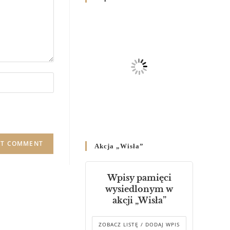
Родин
4 GRUDNIA 2024
/
Декрет владики Володимира
про утворення Комісії до
Справ Молоді та встановленя
складу Катихитичної Комісії
18 PAŹDZIERNIKA 2024
/
Декрет „Проголошення та
оприлюднення постанов
Синоду Єпископів УГКЦ,
який відбувся у Зарваниці, в
Akcja „Wisła”
днях 2-12 липня 2024 р.”
4 PAŹDZIERNIKA 2024
/
Wpisy pamięci
Декрет єпископів
wysiedlonym w
Перемисько-Варшавської
akcji „Wisła”
Митрополії стосовно
звершування Божественної
літургії
ZOBACZ LISTĘ / DODAJ WPIS