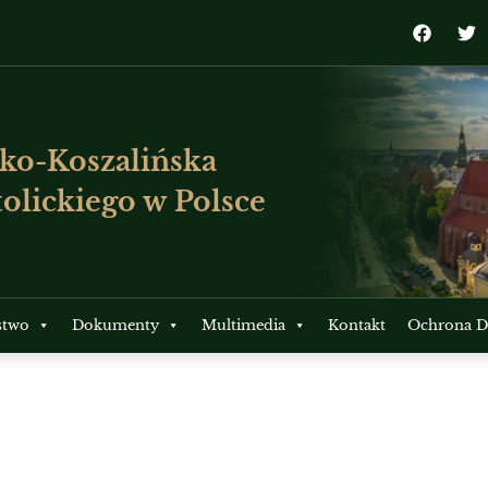
ko-Koszalińska
olickiego w Polsce
stwo
Dokumenty
Multimedia
Kontakt
Ochrona Dz