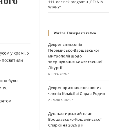
ного
111. odcinek programu „PEŁNIA
WIARY”
Ważne Duszpasterstwo
Декрет єпископів
Перемисько-Варшавської
сом у храмі. У
митрополії щодо
о посвятили
звершування Божественної
Літургії
6 LIPCA 2026
/
іння було
ину.
Декрет призначення нових
членів Комісії зі Справ Родин
23 MARCA 2026
/
святом
Душпастирський план
Вроцлавсько-Кошалінської
Єпархії на 2026 рік