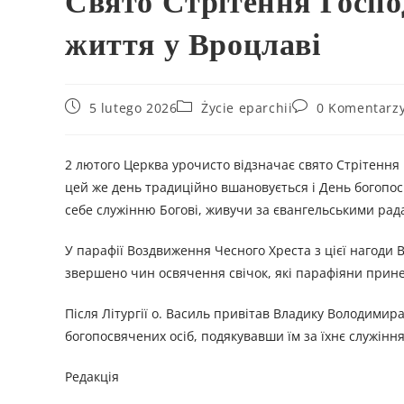
Свято Стрітення Госпо
життя у Вроцлаві
5 lutego 2026
Życie eparchii
0 Komentarz
2 лютого Церква урочисто відзначає свято Стрітення 
цей же день традиційно вшановується і День богопос
себе служінню Богові, живучи за євангельськими рада
У парафії Воздвиження Чесного Хреста з цієї нагоди 
звершено чин освячення свічок, які парафіяни прине
Після Літургії о. Василь привітав Владику Володими
богопосвячених осіб, подякувавши їм за їхнє служіння
Редакція