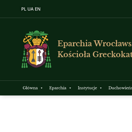
PL
UA
EN
Eparchia Wrocławs
Kościoła Greckokat
Główna
Eparchia
Instytucje
Duchowień