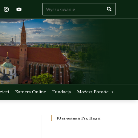
ieci
Kamera Online
Fundacja
Możesz Pomóc
Ювілейний Рік Надії