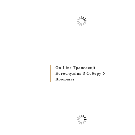
On-Line Трансляції
Богослужінь З Собору У
Вроцлаві