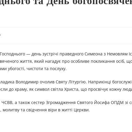
днього та День богопосвяче
y
Господнього — день зустрічі праведного Симеона з Немовлям Ісу
вяченого життя, який нагадує про особливе покликання осіб, щ
ми убогості, чистоти та послуху.
Владика Володимир очолив Святу Літургію. Наприкінці богослуж
сли до храму, як символ світла Христа, що просвічує кожну люд
ра ЧСВВ, а також сестер Згромадження Святого Йосифа ОПДМ зі 
, молитву та свідчення віри в житті Церкви.