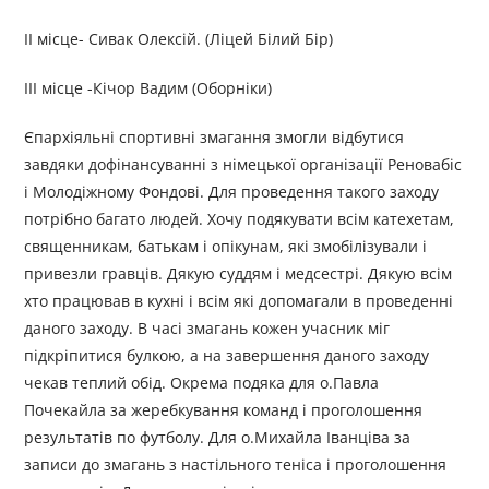
II місце- Сивак Олексій. (Ліцей Білий Бір)
III місце -Кічор Вадим (Оборніки)
Єпархіяльні спортивні змагання змогли відбутися
завдяки дофінансуванні з німецької організації Реновабіс
і Молодіжному Фондові. Для проведення такого заходу
потрібно багато людей. Хочу подякувати всім катехетам,
священникам, батькам і опікунам, які змобілізували і
привезли гравців. Дякую суддям і медсестрі. Дякую всім
хто працював в кухні і всім які допомагали в проведенні
даного заходу. В часі змагань кожен учасник міг
підкріпитися булкою, а на завершення даного заходу
чекав теплий обід. Окрема подяка для о.Павла
Почекайла за жеребкування команд і проголошення
результатів по футболу. Для о.Михайла Іванціва за
записи до змагань з настільного теніса і проголошення