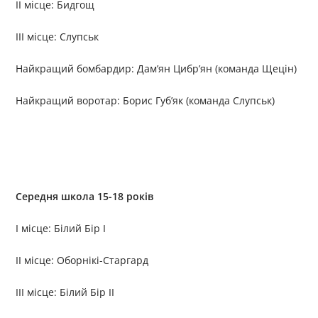
II місце: Бидгощ
III місце: Слупськ
Найкращий бомбардир: Дам’ян Цибр’ян (команда Щецін)
Найкращий воротар: Борис Губ’як (команда Слупськ)
Середня школа 15-18 років
I місце: Білий Бір І
II місце: Оборнікі-Старгард
III місце: Білий Бір ІІ