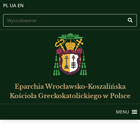
PL
UA
EN
Eparchia Wrocławsko-Koszalińska
Kościoła Greckokatolickiego w Polsce
MENU