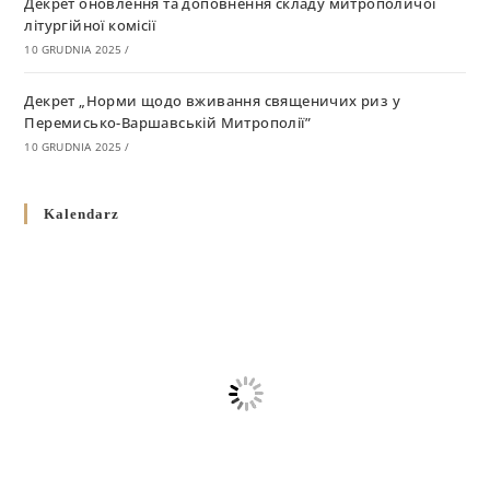
Декрет оновлення та доповнення складу митрополичої
літургійної комісії
10 GRUDNIA 2025
/
Декрет „Норми щодо вживання священичих риз у
Перемисько-Варшавській Митрополії”
10 GRUDNIA 2025
/
Декрет про відзначення Великодня і всіх рухомих свят за
Kalendarz
григоріанським календарем
10 GRUDNIA 2025
/
Декрет проголошення та оприлюдення постанов Синоду
Єпископів УГКЦ як зобов’язуючі на території
Вроцлавсько-Кошалінської Єпархії
5 LISTOPADA 2025
/
Душпастирський план Вроцлавсько-Кошалінської єпархії
на 2025 рік
2 STYCZNIA 2025
/