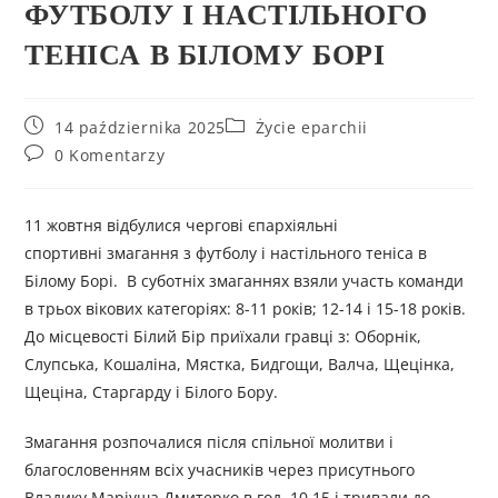
ФУТБОЛУ І НАСТІЛЬНОГО
ТЕНІСА В БІЛОМУ БОРІ
14 października 2025
Życie eparchii
0 Komentarzy
11 жовтня відбулися чергові єпархіяльні
спортивні змагання з футболу і настільного теніса в
Білому Борі. В суботніх змаганнях взяли участь команди
в трьох вікових категоріях: 8-11 років; 12-14 і 15-18 років.
До місцевості Білий Бір приїхали гравці з: Оборнік,
Слупська, Кошаліна, Мястка, Бидгощи, Валча, Щецінка,
Щеціна, Старгарду і Білого Бору.
Змагання розпочалися після спільної молитви і
благословенням всіх учасників через присутнього
Владику Маріуша Дмитерко в год. 10.15 і тривали до