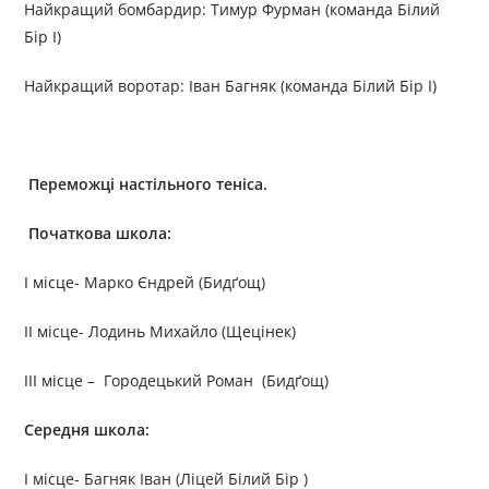
Найкращий бомбардир: Тимур Фурман (команда Білий
Бір І)
Найкращий воротар: Іван Багняк (команда Білий Бір І)
Переможці настільного теніса.
Початкова школа:
I місце- Марко Єндрей (Бидґощ)
II місце- Лодинь Михайло (Щецінек)
III місце – Городецький Роман (Бидґощ)
Середня школа
:
I місце- Багняк Іван (Ліцей Білий Бір )