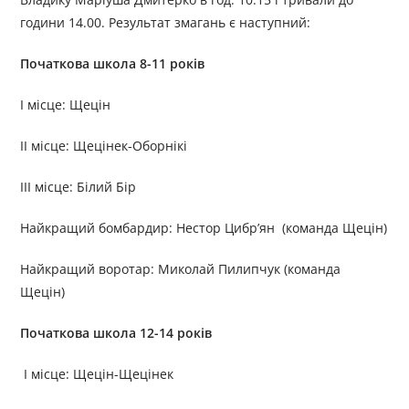
години 14.00. Результат змагань є наступний:
Початкова школа 8-11 років
I місце: Щецін
II місце: Щецінек-Оборнікі
III місце: Білий Бір
Найкращий бомбардир: Нестор Цибр’ян (команда Щецін)
Найкращий воротар: Миколай Пилипчук (команда
Щецін)
Початкова школа 12-14 років
I місце: Щецін-Щецінек