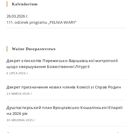
Kalendarium
26.03.2026 r.
111. odcinek programu „PEŁNIA WIARY”
Ważne Duszpasterstwo
Декрет єпископів Перемисько-Варшавської митрополії
щодо звершування Божественної Літургії
6 LIPCA 2026
/
Декрет призначення нових членів Комісії зі Справ Родин
23 MARCA 2026
/
Душпастирський план Вроцлавсько-Кошалінської Єпархії
на 2026 рік
30 GRUDNIA 2025
/