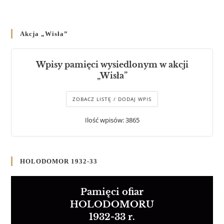
Akcja „Wisła”
Wpisy pamięci wysiedlonym w akcji
„Wisła”
ZOBACZ LISTĘ / DODAJ WPIS
Ilość wpisów: 3865
HOLODOMOR 1932-33
Pamięci ofiar
HOLODOMORU
1932-33 r.