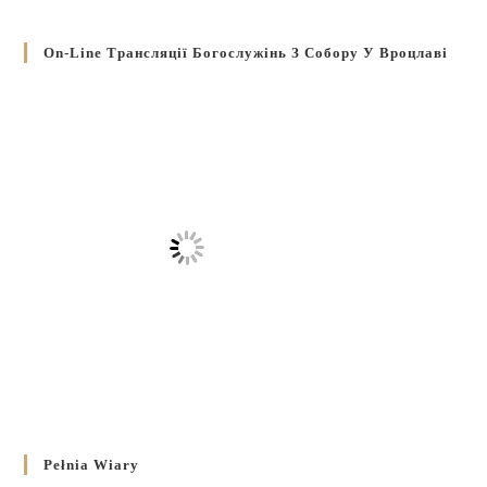
On-Line Трансляції Богослужінь З Собору У Вроцлаві
Pełnia Wiary