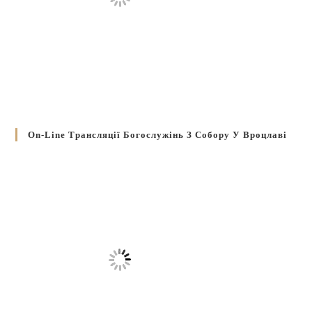
On-Line Трансляції Богослужінь З Собору У Вроцлаві