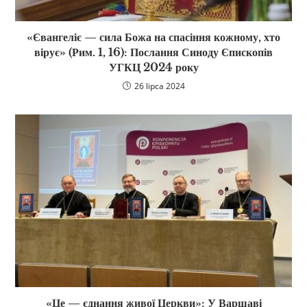
«Євангеліє — сила Божа на спасіння кожному, хто
вірує» (Рим. 1, 16): Послання Синоду Єпископів
УГКЦ 2024 року
26 lipca 2024
«Це — єднання живої Церкви»: У Варшаві