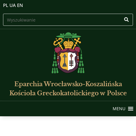
PL
UA
EN
Eparchia Wrocławsko-Koszalińska
Kościoła Greckokatolickiego w Polsce
MENU