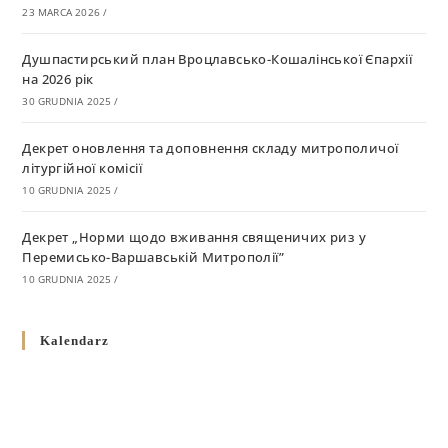
23 MARCA 2026
/
Душпастирський план Вроцлавсько-Кошалінської Єпархії
на 2026 рік
30 GRUDNIA 2025
/
Декрет оновлення та доповнення складу митрополичої
літургійної комісії
10 GRUDNIA 2025
/
Декрет „Норми щодо вживання священичих риз у
Перемисько-Варшавській Митрополії”
10 GRUDNIA 2025
/
Декрет про відзначення Великодня і всіх рухомих свят за
Kalendarz
григоріанським календарем
10 GRUDNIA 2025
/
Декрет проголошення та оприлюдення постанов Синоду
Єпископів УГКЦ як зобов’язуючі на території