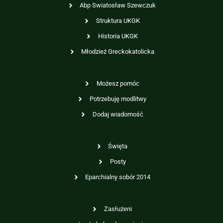
Abp Swiatosław Szewczuk
Struktura UKGK
Historia UKGK
Młodzież Greckokatolicka
Możesz pomóc
Potrzebuję modlitwy
Dodaj wiadomość
Święta
Posty
Eparchialny sobór 2014
Zasłużeni