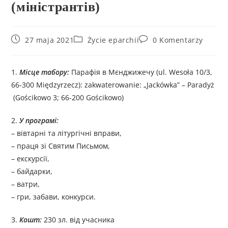
(міністрантів)
27 maja 2021
Życie eparchii
0 Komentarzy
1.
Місце табору:
Парафія в Мєнджижечу (ul. Wesoła 10/3,
66-300 Międzyrzecz): zakwaterowanie: „Jackówka” – Paradyż
(Gościkowo 3; 66-200 Gościkowo)
2.
У програмі:
– вівтарні та літургічні вправи,
– праця зі Cвятим Письмом,
– екскурсії,
– байдарки,
– ватри,
– гри, забави, конкурси.
3.
Кошт:
230 зл. від учасника