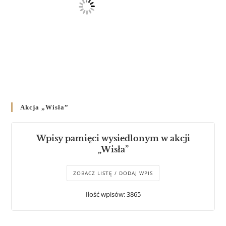
Akcja „Wisła”
Wpisy pamięci wysiedlonym w akcji
„Wisła”
ZOBACZ LISTĘ / DODAJ WPIS
Ilość wpisów: 3865