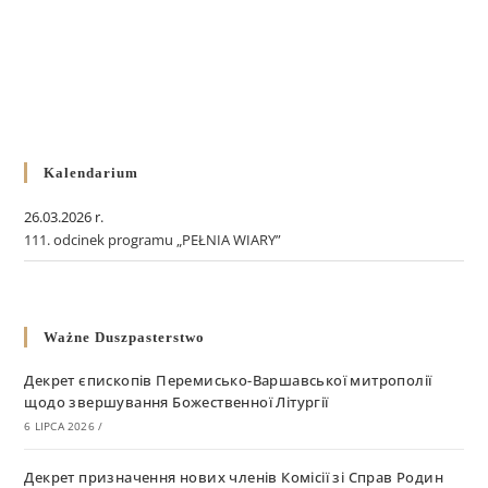
Kalendarium
26.03.2026 r.
111. odcinek programu „PEŁNIA WIARY”
Ważne Duszpasterstwo
Декрет єпископів Перемисько-Варшавської митрополії
щодо звершування Божественної Літургії
6 LIPCA 2026
/
Декрет призначення нових членів Комісії зі Справ Родин