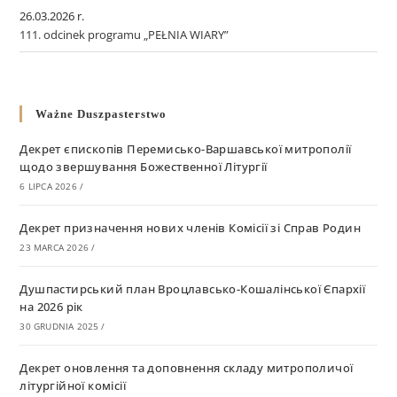
26.03.2026 r.
111. odcinek programu „PEŁNIA WIARY”
Ważne Duszpasterstwo
Декрет єпископів Перемисько-Варшавської митрополії
щодо звершування Божественної Літургії
6 LIPCA 2026
/
Декрет призначення нових членів Комісії зі Справ Родин
23 MARCA 2026
/
Душпастирський план Вроцлавсько-Кошалінської Єпархії
на 2026 рік
30 GRUDNIA 2025
/
Декрет оновлення та доповнення складу митрополичої
літургійної комісії