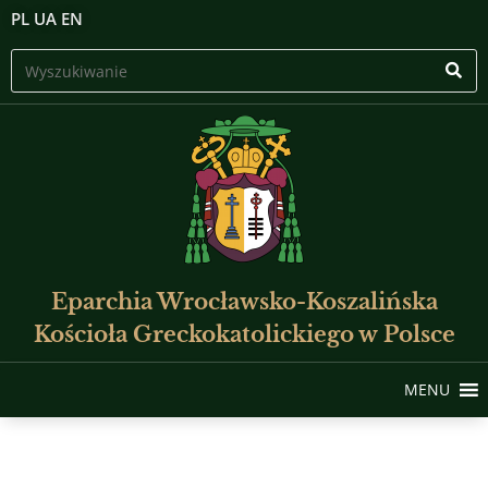
PL
UA
EN
Eparchia Wrocławsko-Koszalińska
Kościoła Greckokatolickiego w Polsce
MENU