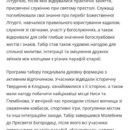
Літургією, після якої відбувалися практичні заняття,
присвячені служінню при святому престолі. Служащі
поглиблювали свої знання про перебіг Божественної
Літургії, навчалися правильного користування кадилом,
служіння зі свічками, участі у богослужіннях, а також
відкривали для себе глибше значення богослужбових
жестів і знаків. Табір став також чудовою нагодою для
спільної молитви, інтеграції та зміцнення дружніх
зв’язків між хлопцями з різних парафій єпархії.
Програма табору поєднувала духовну формацію з
активним відпочинком. Учасники відвідали історичну
Твердиню в Клодзьку, ознайомилися з її історією, а також
мали нагоду побачити найцікавіші місця Ниси та
Ґлембінова. У вечірній час проходили спільні вогнища зі
смаженням ковбасок, спортивні ігри, прогулянки містом
та інші інтеграційні заходи. Табір завершився Молебнем
до Пресвятої Богородиці, після якого всі учасники
повернулися до своїх парафій, збагатившись новими