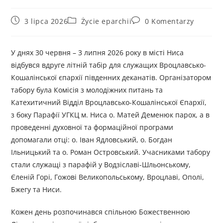
3 lipca 2026
Życie eparchii
0 Komentarzy
У днях 30 червня – 3 липня 2026 року в місті Ниса
відбувся вдруге літній табір для служащих Вроцлавсько-
Кошалінської єпархії південних деканатів. Організатором
табору була Комісія з молодіжних питань та
Катехитичний Відділ Вроцлавсько-Кошалінської Єпархії,
з боку Парафії УГКЦ м. Ниса о. Матей Деменюк парох, а в
проведенні духовної та формаційної програми
допомагали отці: о. Іван Ядловський, о. Богдан
Ільницький та о. Роман Островський. Учасниками табору
стали служащі з парафій у Водзіславі-Шльонському,
Єленій Горі, Гожові Великопольському, Вроцлаві, Ополі,
Бжегу та Ниси.
Кожен день розпочинався спільною Божественною