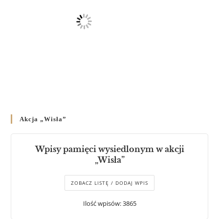
Akcja „Wisła”
Wpisy pamięci wysiedlonym w akcji
„Wisła”
ZOBACZ LISTĘ / DODAJ WPIS
Ilość wpisów: 3865