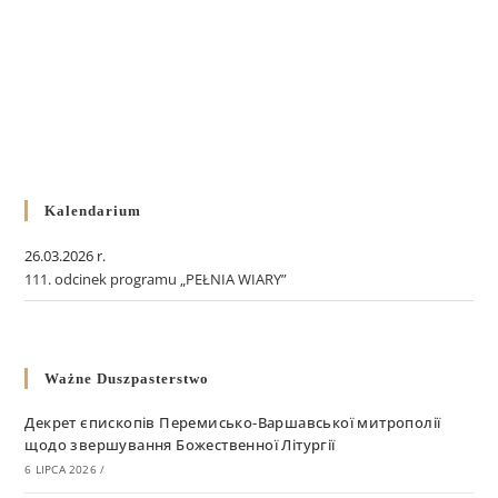
Kalendarium
26.03.2026 r.
111. odcinek programu „PEŁNIA WIARY”
Ważne Duszpasterstwo
Декрет єпископів Перемисько-Варшавської митрополії
щодо звершування Божественної Літургії
6 LIPCA 2026
/