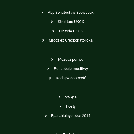
Abp Swiatosław Szewczuk
Struktura UKGK
Historia UKGK
Młodzież Greckokatolicka
Możesz pomóc
Potrzebuję modlitwy
Dodaj wiadomość
Święta
Posty
Eparchialny sobór 2014