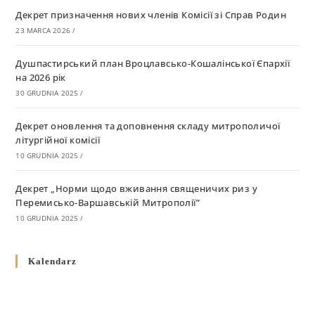
Декрет призначення нових членів Комісії зі Справ Родин
23 MARCA 2026
/
Душпастирський план Вроцлавсько-Кошалінської Єпархії
на 2026 рік
30 GRUDNIA 2025
/
Декрет оновлення та доповнення складу митрополичої
літургійної комісії
10 GRUDNIA 2025
/
Декрет „Норми щодо вживання священичих риз у
Перемисько-Варшавській Митрополії”
10 GRUDNIA 2025
/
Декрет про відзначення Великодня і всіх рухомих свят за
Kalendarz
григоріанським календарем
10 GRUDNIA 2025
/
Декрет проголошення та оприлюдення постанов Синоду