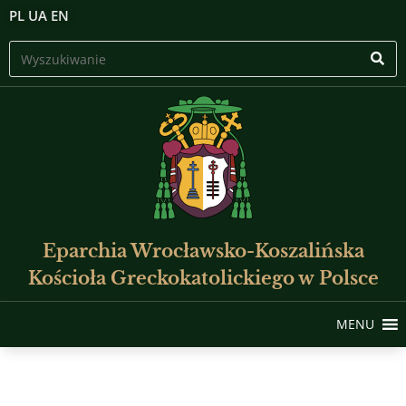
PL
UA
EN
Eparchia Wrocławsko-Koszalińska
Kościoła Greckokatolickiego w Polsce
MENU