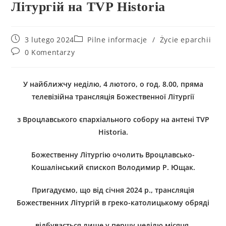
Літургій на TVP Historia
3 lutego 2024
Pilne informacje
/
Życie eparchii
0 Komentarzy
У найближчу неділю, 4 лютого, о год. 8.00, пряма
телевізійна трансляція Божественної Літургії
з Вроцлавського єпархіального собору на антені TVP
Historia.
Божественну Літургію очолить Вроцлавсько-
Кошалінський єпископ Володимир Р. Ющак.
Пригадуємо, що від січня 2024 р., трансляція
Божественних Літургій в греко-католицькому обряді
відбувається лише у першу неділю місяця,