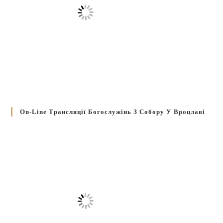
On-Line Трансляції Богослужінь З Собору У Вроцлаві