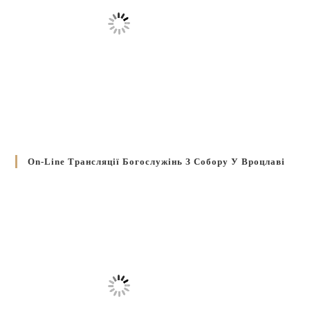
On-Line Трансляції Богослужінь З Собору У Вроцлаві