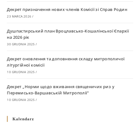
Декрет призначення нових членів Комісії зі Справ Родин
23 MARCA 2026
/
Душпастирський план Вроцлавсько-Кошалінської Єпархії
на 2026 рік
30 GRUDNIA 2025
/
Декрет оновлення та доповнення складу митрополичої
літургійної комісії
10 GRUDNIA 2025
/
Декрет „Норми щодо вживання священичих риз у
Перемисько-Варшавській Митрополії”
10 GRUDNIA 2025
/
Декрет про відзначення Великодня і всіх рухомих свят за
Kalendarz
григоріанським календарем
10 GRUDNIA 2025
/