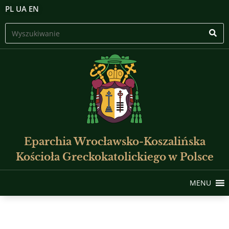
PL
UA
EN
Eparchia Wrocławsko-Koszalińska
Kościoła Greckokatolickiego w Polsce
MENU