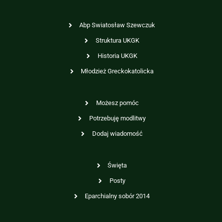
Abp Swiatosław Szewczuk
Struktura UKGK
Historia UKGK
Młodzież Greckokatolicka
Możesz pomóc
Potrzebuję modlitwy
Dodaj wiadomość
Święta
Posty
Eparchialny sobór 2014