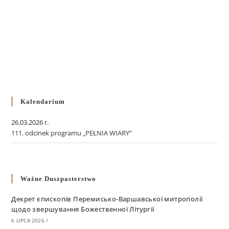
Kalendarium
26.03.2026 r.
111. odcinek programu „PEŁNIA WIARY”
Ważne Duszpasterstwo
Декрет єпископів Перемисько-Варшавської митрополії
щодо звершування Божественної Літургії
6 LIPCA 2026
/