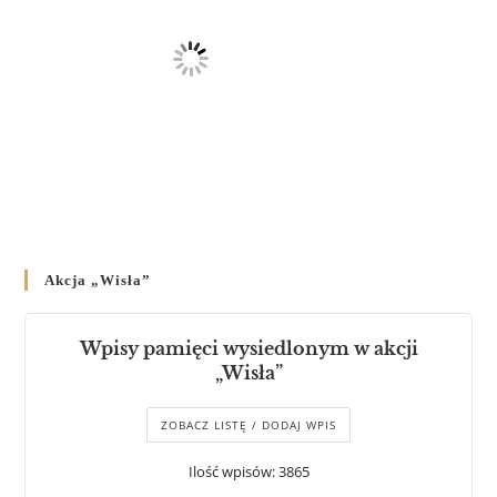
Akcja „Wisła”
Wpisy pamięci wysiedlonym w akcji
„Wisła”
ZOBACZ LISTĘ / DODAJ WPIS
Ilość wpisów: 3865