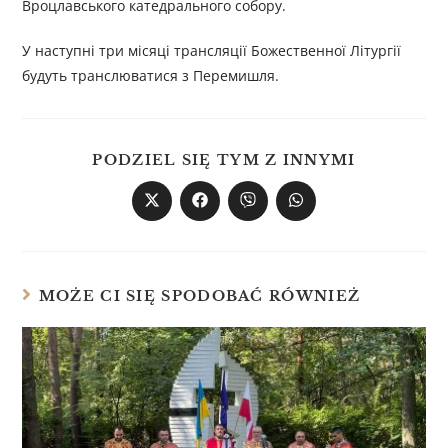
Вроцлавського катедрального собору.
У наступні три місяці трансляції Божественної Літургії
будуть транслюватися з Перемишля.
PODZIEL SIĘ TYM Z INNYMI
MOŻE CI SIĘ SPODOBAĆ RÓWNIEŻ