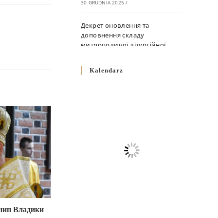
30 GRUDNIA 2025
/
Декрет оновлення та
доповнення складу
митрополичої літургійної
комісії
10 GRUDNIA 2025
/
Kalendarz
Декрет „Норми щодо
вживання священичих риз у
Перемисько-Варшавській
Митрополії”
10 GRUDNIA 2025
/
Декрет про відзначення
Великодня і всіх рухомих
свят за григоріанським
календарем
10 GRUDNIA 2025
/
енин Владики
Декрет проголошення та