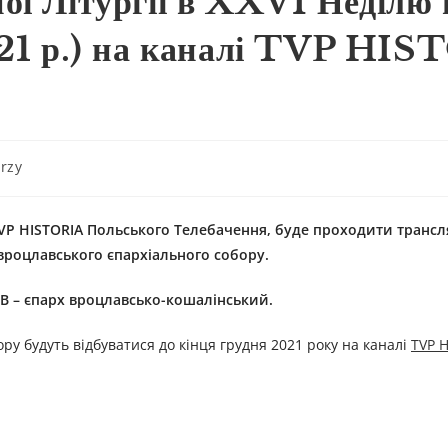
ої Літургії в XXVI Неділю 
2021 р.) на каналі TVP HI
rzy
і TVP HISTORIA Польського Телебачення, буде проходити трансл
 вроцлавського єпархіального собору.
В – єпарх вроцлавсько-кошалінський.
ору будуть відбуватися до кінця грудня 2021 року на каналі
TVP 