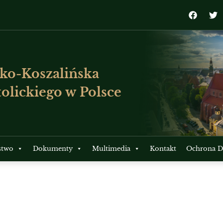
ko-Koszalińska
olickiego w Polsce
stwo
Dokumenty
Multimedia
Kontakt
Ochrona Dz