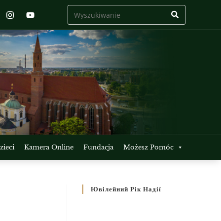
ieci
Kamera Online
Fundacja
Możesz Pomóc
Ювілейний Рік Надії