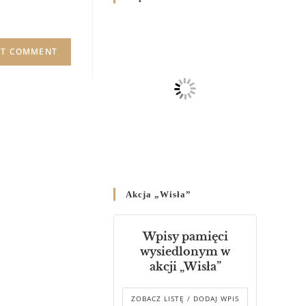
Родин
4 GRUDNIA 2024
/
Декрет владики Володимира
про утворення Комісії до
Справ Молоді та встановленя
складу Катихитичної Комісії
18 PAŹDZIERNIKA 2024
/
Декрет „Проголошення та
оприлюднення постанов
Синоду Єпископів УГКЦ,
який відбувся у Зарваниці, в
Akcja „Wisła”
днях 2-12 липня 2024 р.”
4 PAŹDZIERNIKA 2024
/
Wpisy pamięci
Декрет єпископів
wysiedlonym w
Перемисько-Варшавської
akcji „Wisła”
Митрополії стосовно
звершування Божественної
літургії
ZOBACZ LISTĘ / DODAJ WPIS