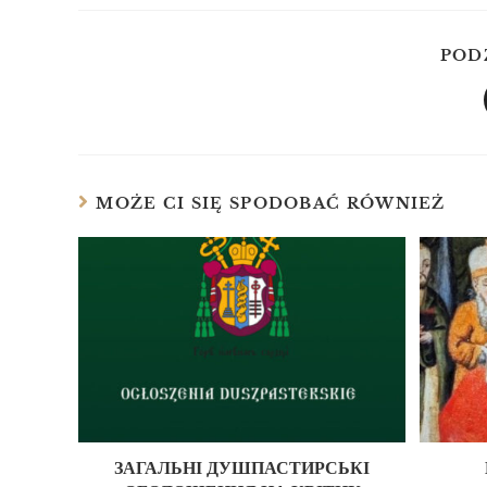
POD
MOŻE CI SIĘ SPODOBAĆ RÓWNIEŻ
ЗАГАЛЬНІ ДУШПАСТИРСЬКІ