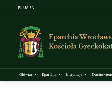
PL
UA
EN
Eparchia Wrocławs
Kościoła Greckokat
Główna
Eparchia
Instytucje
Duchowień