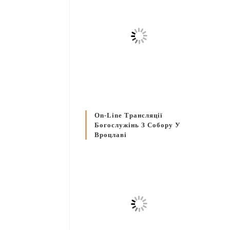
On-Line Трансляції
Богослужінь З Собору У
Вроцлаві