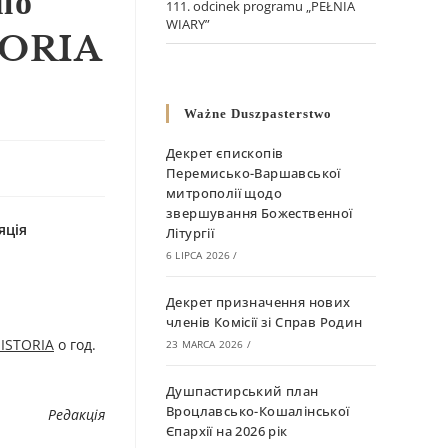
по
111. odcinek programu „PEŁNIA
WIARY”
STORIA
Ważne Duszpasterstwo
Декрет єпископів
Перемисько-Варшавської
митрополії щодо
звершування Божественної
яція
Літургії
6 LIPCA 2026
/
Декрет призначення нових
членів Комісії зі Справ Родин
HISTORIA
о год.
23 MARCA 2026
/
Душпастирський план
Вроцлавсько-Кошалінської
Редакція
Єпархії на 2026 рік