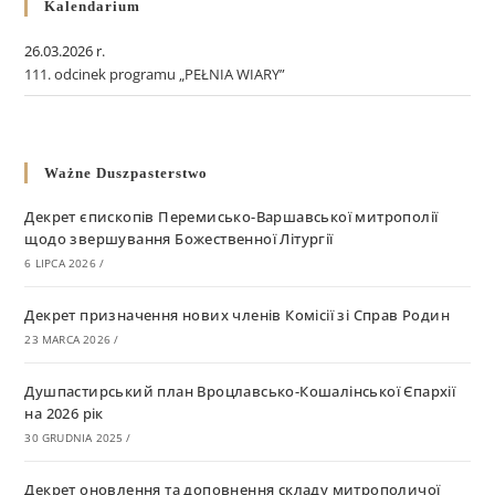
Kalendarium
26.03.2026 r.
111. odcinek programu „PEŁNIA WIARY”
Ważne Duszpasterstwo
Декрет єпископів Перемисько-Варшавської митрополії
щодо звершування Божественної Літургії
6 LIPCA 2026
/
Декрет призначення нових членів Комісії зі Справ Родин
23 MARCA 2026
/
Душпастирський план Вроцлавсько-Кошалінської Єпархії
на 2026 рік
30 GRUDNIA 2025
/
Декрет оновлення та доповнення складу митрополичої