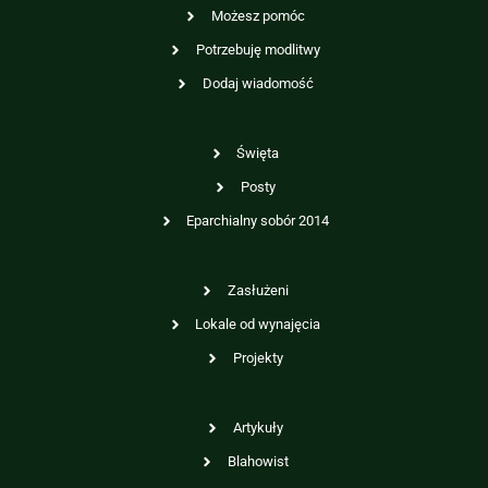
Możesz pomóc
Potrzebuję modlitwy
Dodaj wiadomość
Święta
Posty
Eparchialny sobór 2014
Zasłużeni
Lokale od wynajęcia
Projekty
Artykuły
Blahowist