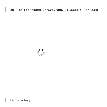
On-Line Трансляції Богослужінь З Собору У Вроцлаві
Pełnia Wiary