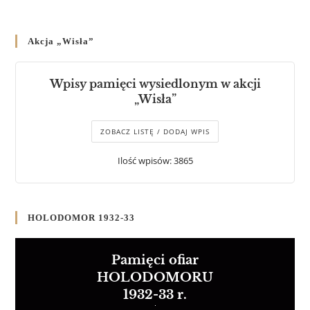
Akcja „Wisła”
Wpisy pamięci wysiedlonym w akcji
„Wisła”
ZOBACZ LISTĘ / DODAJ WPIS
Ilość wpisów: 3865
HOLODOMOR 1932-33
Pamięci ofiar
HOLODOMORU
1932-33 r.