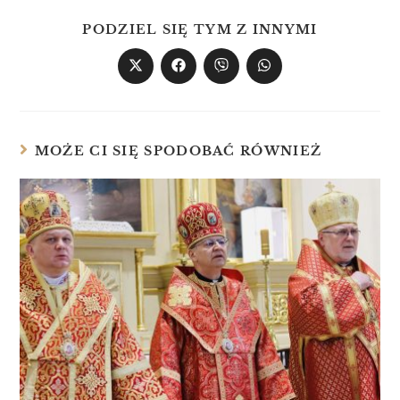
PODZIEL SIĘ TYM Z INNYMI
MOŻE CI SIĘ SPODOBAĆ RÓWNIEŻ