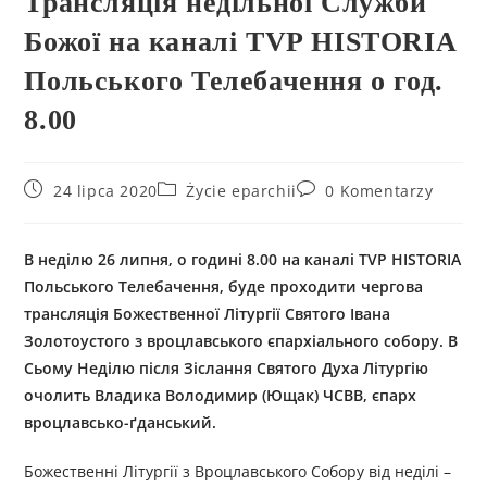
Трансляція недільної Служби
Божої на каналі TVP HISTORIA
Польського Телебачення о год.
8.00
24 lipca 2020
Życie eparchii
0 Komentarzy
В неділю 26 липня, о годині 8.00 на каналі TVP HISTORIA
Польського Телебачення, буде проходити чергова
трансляція Божественної Літургії Святого Івана
Золотоустого з вроцлавського єпархіального собору. В
Сьому Неділю після Зіслання Святого Духа Літургію
очолить Владика Володимир (Ющак) ЧСВВ, єпарх
вроцлавсько-ґданський.
Божественні Літургії з Вроцлавського Собору від неділі –