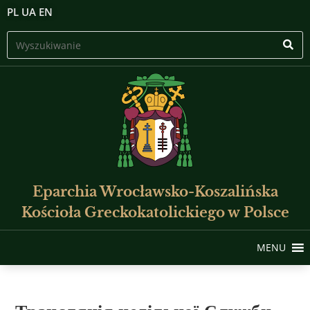
PL
UA
EN
Eparchia Wrocławsko-Koszalińska
Kościoła Greckokatolickiego w Polsce
MENU