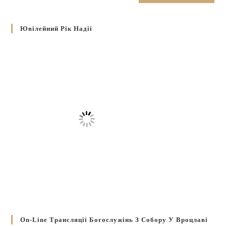
Ювілейний Рік Надії
On-Line Трансляції Богослужінь З Собору У Вроцлаві