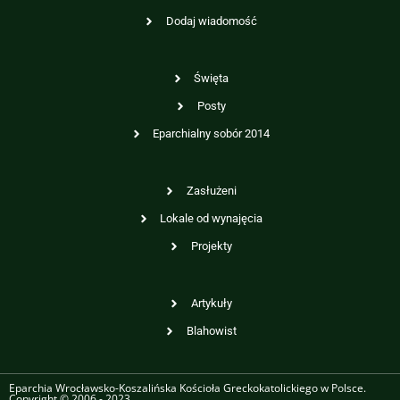
Dodaj wiadomość
Święta
Posty
Eparchialny sobór 2014
Zasłużeni
Lokale od wynajęcia
Projekty
Artykuły
Blahowist
Eparchia Wrocławsko-Koszalińska Kościoła Greckokatolickiego w Polsce.
Copyright © 2006 - 2023.