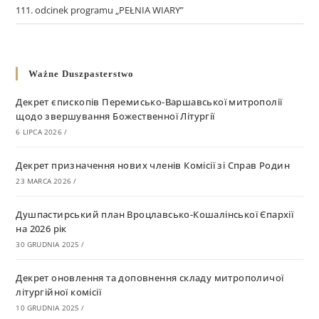
111. odcinek programu „PEŁNIA WIARY”
Ważne Duszpasterstwo
Декрет єпископів Перемисько-Варшавської митрополії
щодо звершування Божественної Літургії
6 LIPCA 2026
/
Декрет призначення нових членів Комісії зі Справ Родин
23 MARCA 2026
/
Душпастирський план Вроцлавсько-Кошалінської Єпархії
на 2026 рік
30 GRUDNIA 2025
/
Декрет оновлення та доповнення складу митрополичої
літургійної комісії
10 GRUDNIA 2025
/