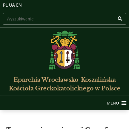
PL
UA
EN
Eparchia Wrocławsko-Koszalińska
Kościoła Greckokatolickiego w Polsce
MENU