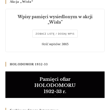
Akcja „Wisła”
Wpisy pamięci wysiedlonym w akcji
„Wisła”
ZOBACZ LISTĘ / DODAJ WPIS
Ilość wpisów: 3865
HOLODOMOR 1932-33
Pamięci ofiar
HOLODOMORU
1932-33 r.