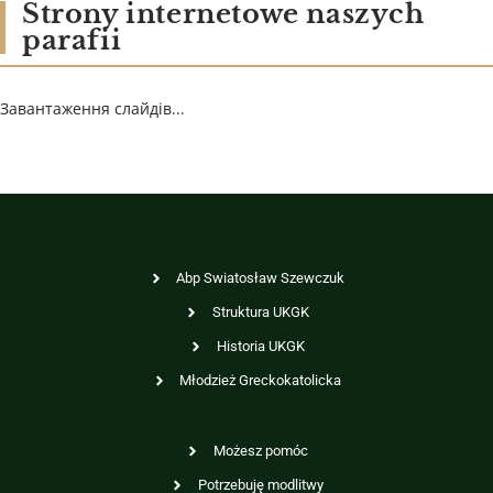
Strony internetowe naszych
parafii
Завантаження слайдів...
Abp Swiatosław Szewczuk
Struktura UKGK
Historia UKGK
Młodzież Greckokatolicka
Możesz pomóc
Potrzebuję modlitwy