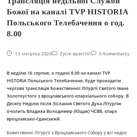
Трансляція недільної Служби
Божої на каналі TVP HISTORIA
Польського Телебачення о год.
8.00
13 sierpnia 2020
Życie eparchii
0 Komentarzy
В неділю 16 серпня, о годині 8.00 на каналі TVP
HISTORIA Польського Телебачення, буде проходити
чергова трансляція Божественної Літургії Святого Івана
Золотоустого з вроцлавського єпархіального собору. В
Десяту Неділю після Зіслання Святого Духа Літургію
очолить Владика Володимир (Ющак) ЧСВВ, єпарх
вроцлавсько-ґданський.
Божественні Літургії з Вроцлавського Собору у всі неділі