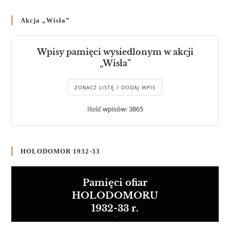
Akcja „Wisła”
Wpisy pamięci wysiedlonym w akcji
„Wisła”
ZOBACZ LISTĘ / DODAJ WPIS
Ilość wpisów: 3865
HOLODOMOR 1932-33
Pamięci ofiar
HOLODOMORU
1932-33 r.