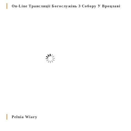
On-Line Трансляції Богослужінь З Собору У Вроцлаві
Pełnia Wiary