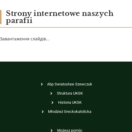
Strony internetowe naszych
parafii
Завантаження слайдів...
Abp Swiatosław Szewczuk
Struktura UKGK
Historia UKGK
Młodzież Greckokatolicka
Możesz pomóc