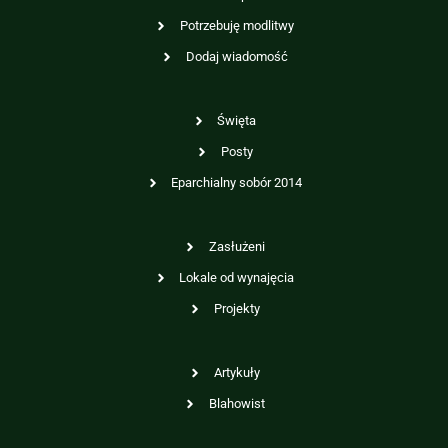
Potrzebuję modlitwy
Dodaj wiadomość
Święta
Posty
Eparchialny sobór 2014
Zasłużeni
Lokale od wynajęcia
Projekty
Artykuły
Blahowist