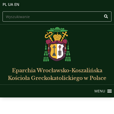
PL
UA
EN
Eparchia Wrocławsko-Koszalińska
Kościoła Greckokatolickiego w Polsce
MENU