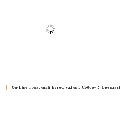
On-Line Трансляції Богослужінь З Собору У Вроцлаві