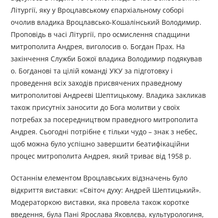
Літургії, яку у Вроцлавському єпархіальному соборі
очолив владика Вроцлавсько-Кошалінський Володимир.
Проповідь в часі Літургії, про осмислення спадщини
митрополита Андрея, виголосив о. Богдан Прах. На
закінчення Служби Божої владика Володимир подякував
о. Богданові та цілій команді УКУ за підготовку і
проведення всіх заходів присвячених праведному
митрополитові Андреєві Шептицькому. Владика закликав
також присутніх заносити до Бога молитви у своїх
потребах за посередництвом праведного митрополита
Андрея. Сьогодні потрібне є тільки чудо – знак з небес,
щоб можна було успішно завершити беатифікаційни
процес митрополита Андрея, який триває від 1958 р.
Останнім елементом Вроцлавських відзначень було
відкриття виставки: «Світоч духу: Андрей Шептицький».
Модераторкою виставки, яка провела також коротке
введення, була Пані Ярослава Яковлєва, культурологиня,