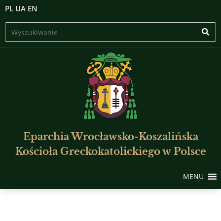
PL
UA
EN
Eparchia Wrocławsko-Koszalińska
Kościoła Greckokatolickiego w Polsce
MENU