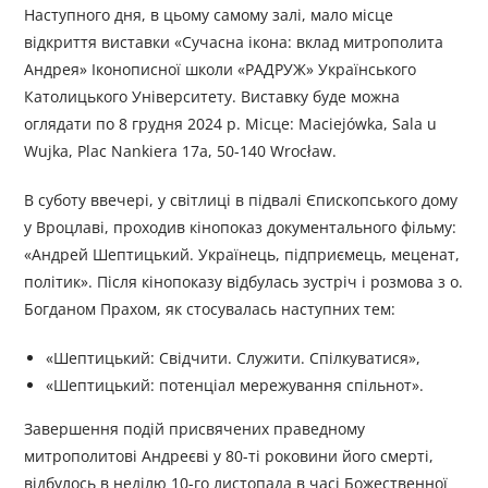
Наступного дня, в цьому самому залі, мало місце
відкриття виставки «Сучасна ікона: вклад митрополита
Андрея» Іконописної школи «РАДРУЖ» Українського
Католицького Університету. Виставку буде можна
оглядати по 8 грудня 2024 р. Місце: Maciejówka, Sala u
Wujka, Plac Nankiera 17a, 50-140 Wrocław.
В суботу ввечері, у світлиці в підвалі Єпископського дому
у Вроцлаві, проходив кінопоказ документального фільму:
«Андрей Шептицький. Українець, підприємець, меценат,
політик». Після кінопоказу відбулась зустріч і розмова з о.
Богданом Прахом, як стосувалась наступних тем:
«Шептицький: Свідчити. Служити. Спілкуватися»,
«Шептицький: потенціал мережування спільнот».
Завершення подій присвячених праведному
митрополитові Андреєві у 80-ті роковини його смерті,
відбулось в неділю 10-го листопада в часі Божественної