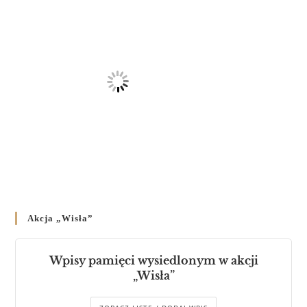
Akcja „Wisła”
Wpisy pamięci wysiedlonym w akcji
„Wisła”