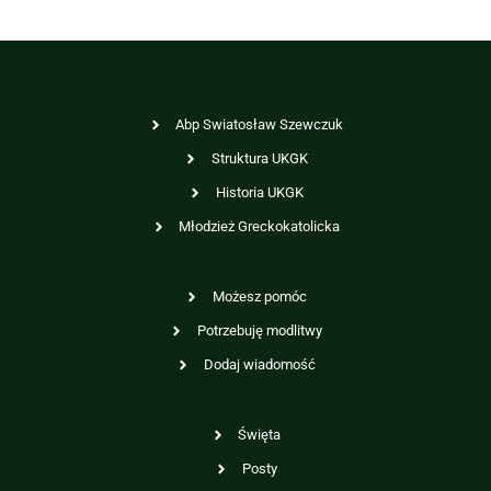
Abp Swiatosław Szewczuk
Struktura UKGK
Historia UKGK
Młodzież Greckokatolicka
Możesz pomóc
Potrzebuję modlitwy
Dodaj wiadomość
Święta
Posty