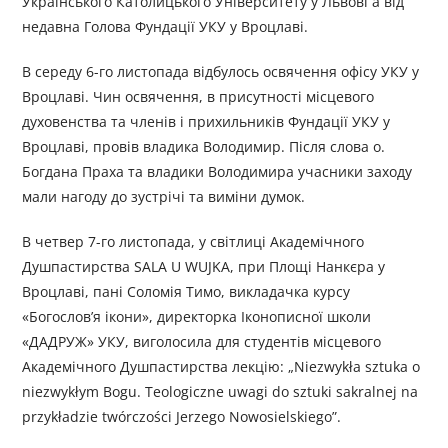
Українського Католицького Університету у Львові а від
недавна Голова Фундації УКУ у Вроцлаві.
В середу 6-го листопада відбулось освячення офісу УКУ у
Вроцлаві. Чин освячення, в присутності місцевого
духовенства та членів і прихильників Фундації УКУ у
Вроцлаві, провів владика Володимир. Після слова о.
Богдана Праха та владики Володимира учасники заходу
мали нагоду до зустрічі та виміни думок.
В четвер 7-го листопада, у світлиці Академічного
Душпастирства SALA U WUJKA, при Площі Нанкєра у
Вроцлаві, пані Соломія Тимо, викладачка курсу
«Богослов’я ікони», директорка Іконописної школи
«ДАДРУЖ» УКУ, виголосила для студентів місцевого
Академічного Душпастирства лекцію: „Niezwykła sztuka o
niezwykłym Bogu. Teologiczne uwagi do sztuki sakralnej na
przykładzie twórczości Jerzego Nowosielskiego”.