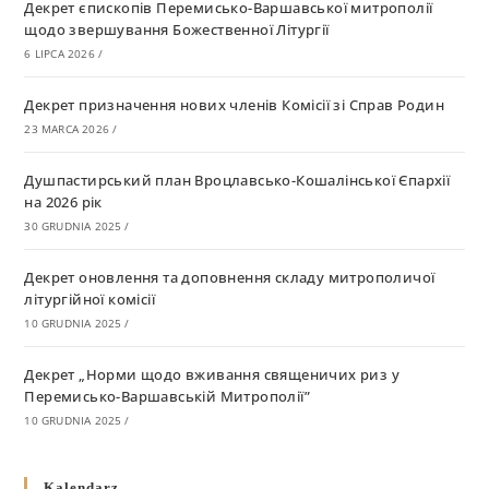
Декрет єпископів Перемисько-Варшавської митрополії
щодо звершування Божественної Літургії
6 LIPCA 2026
/
Декрет призначення нових членів Комісії зі Справ Родин
23 MARCA 2026
/
Душпастирський план Вроцлавсько-Кошалінської Єпархії
на 2026 рік
30 GRUDNIA 2025
/
Декрет оновлення та доповнення складу митрополичої
літургійної комісії
10 GRUDNIA 2025
/
Декрет „Норми щодо вживання священичих риз у
Перемисько-Варшавській Митрополії”
10 GRUDNIA 2025
/
Декрет про відзначення Великодня і всіх рухомих свят за
Kalendarz