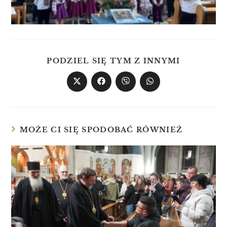
PODZIEL SIĘ TYM Z INNYMI
MOŻE CI SIĘ SPODOBAĆ RÓWNIEŻ