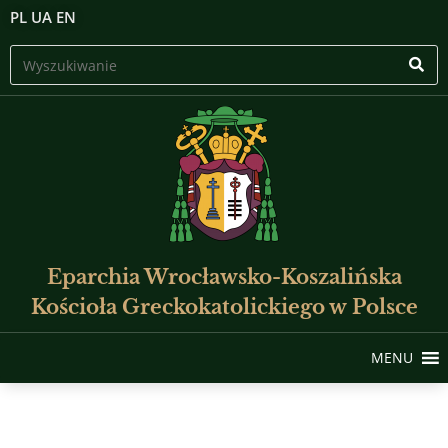
PL
UA
EN
Eparchia Wrocławsko-Koszalińska
Kościoła Greckokatolickiego w Polsce
MENU