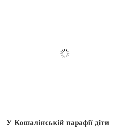
У Кошалінській парафії діти