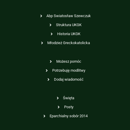
Abp Swiatosław Szewczuk
Struktura UKGK
Historia UKGK
Młodzież Greckokatolicka
Możesz pomóc
Potrzebuję modlitwy
Dodaj wiadomość
Święta
Posty
Eparchialny sobór 2014