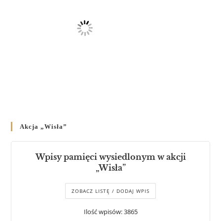
Akcja „Wisła”
Wpisy pamięci wysiedlonym w akcji
„Wisła”
ZOBACZ LISTĘ / DODAJ WPIS
Ilość wpisów: 3865