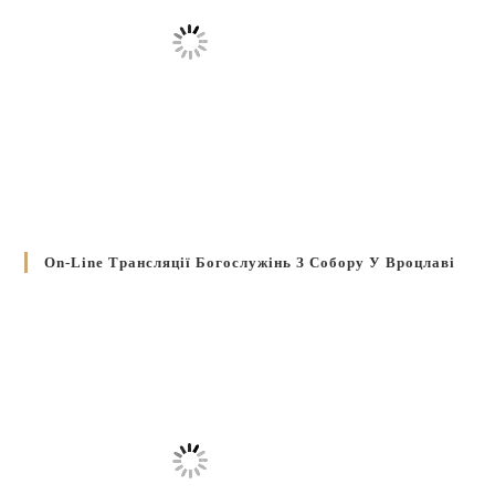
On-Line Трансляції Богослужінь З Собору У Вроцлаві