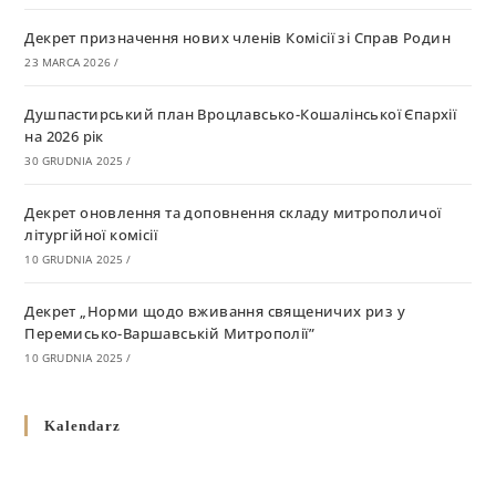
Декрет призначення нових членів Комісії зі Справ Родин
23 MARCA 2026
/
Душпастирський план Вроцлавсько-Кошалінської Єпархії
на 2026 рік
30 GRUDNIA 2025
/
Декрет оновлення та доповнення складу митрополичої
літургійної комісії
10 GRUDNIA 2025
/
Декрет „Норми щодо вживання священичих риз у
Перемисько-Варшавській Митрополії”
10 GRUDNIA 2025
/
Декрет про відзначення Великодня і всіх рухомих свят за
Kalendarz
григоріанським календарем
10 GRUDNIA 2025
/