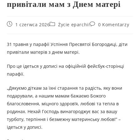
привітали мам з Днем матері
1 czerwca 2026
Życie eparchii
0 Komentarzy
31 травня у парафії Успіння Пресвятої Богородиці, діти
привітали матерів з днем матері.
Про це ідеться у дописі на офіційній фейсбук-сторінці
парафії.
„Дякуємо діткам за їхні старання та радість, яку вони
подарували, а нашим мамам бажаємо Божого
благословення, міцного здоров’я, любові та тепла в
родинах. Нехай Господь винагороджує вас за вашу
турботу, терпіння і безмежну материнську любов!” –
ідеться у дописі.