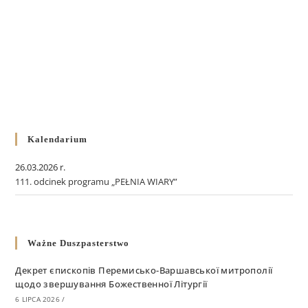
Kalendarium
26.03.2026 r.
111. odcinek programu „PEŁNIA WIARY”
Ważne Duszpasterstwo
Декрет єпископів Перемисько-Варшавської митрополії
щодо звершування Божественної Літургії
6 LIPCA 2026
/