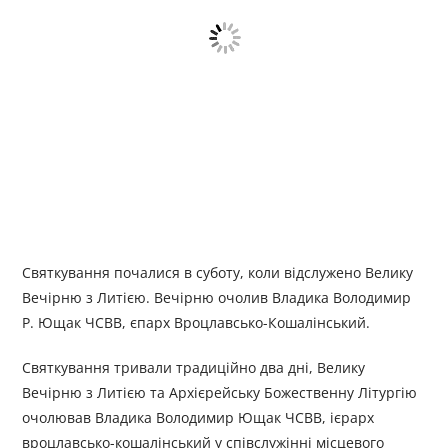
Святкування почалися в суботу, коли відслужено Велику
Вечірню з Литією. Вечірню очолив Владика Володимир
Р. Ющак ЧСВВ, єпарх Вроцлавсько-Кошалінський.
Святкування тривали традиційно два дні, Велику
Вечірню з Литією та Архієрейську Божественну Літургію
очолював Владика Володимир Ющак ЧСВВ, ієрарх
вроцлавсько-кошалінський у співслужінні місцевого