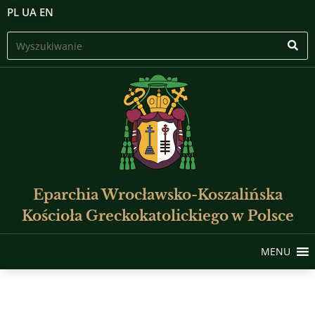
PL
UA
EN
Eparchia Wrocławsko-Koszalińska
Kościoła Greckokatolickiego w Polsce
MENU