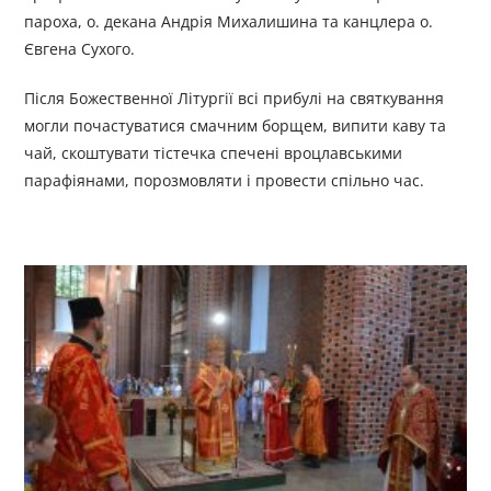
пароха, о. декана Андрія Михалишина та канцлера о.
Євгена Сухого.
Після Божественної Літургії всі прибулі на святкування
могли почастуватися смачним борщем, випити каву та
чай, скоштувати тістечка спечені вроцлавськими
парафіянами, порозмовляти і провести спільно час.