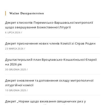
Ważne Duszpasterstwo
Декрет єпископів Перемисько-Варшавської митрополії
щодо звершування Божественної Літургії
6 LIPCA 2026
/
Декрет призначення нових членів Комісії зі Справ Родин
23 MARCA 2026
/
Душпастирський план Вроцлавсько-Кошалінської Єпархії
на 2026 рік
30 GRUDNIA 2025
/
Декрет оновлення та доповнення складу митрополичої
літургійної комісії
10 GRUDNIA 2025
/
Декрет „Норми щодо вживання священичих риз у