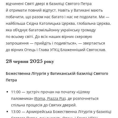
відчинені Святі двері в базиліці Святого Петра
й отримати повний відпуст. Навіть у Ватикані мають
побачити, що разом нас багато і нас не подолати. Ми —
найбільша Східна Католицька Церква, глобальна Церква,
яка об’єднує багатомільйонну українську громаду
по всьому світі. До всіх наших вірних скеровую
запрошення — прийдіть і подивіться», — звертається
до вірних Отець і Глава УГКЦ Блаженніший Святослав.
28 червня 2025 року
Божественна Літургія у Ватиканській базиліці Святого
Петра
11:00 — зустріч прочан на початку «Шляху
паломника» (
Roma, Piazza Pia
), де розпочнеться
спільна процесія до Святих дверей.
13:00 — Архиєрейська Божественна Літургія у базиліці