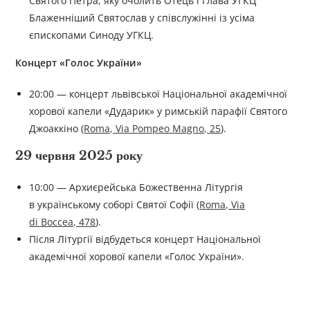
Святого Петра, яку очолить Отець і Глава УГКЦ
Блаженніший Святослав у співслужінні із усіма
єпископами Синоду УГКЦ.
Концерт «Голос України»
20:00 — концерт львівської Національної академічної
хорової капели «Дударик» у римській парафії Святого
Джоаккіно (
Roma, Via Pompeo Magno, 25
).
29 червня 2025 року
10:00 — Архиєрейська Божественна Літургія
в українському cоборі Святої Софії (
Roma, Via
di Boccea, 478
).
Після Літургії відбудеться концерт Національної
академічної хорової капели «Голос України».