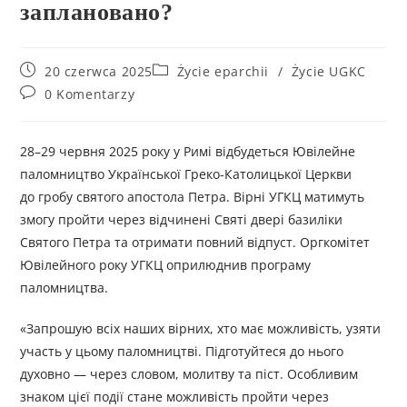
заплановано?
20 czerwca 2025
Życie eparchii
/
Życie UGKC
0 Komentarzy
28–29 червня 2025 року у Римі відбудеться Ювілейне
паломництво Української Греко-Католицької Церкви
до гробу святого апостола Петра. Вірні УГКЦ матимуть
змогу пройти через відчинені Святі двері базиліки
Святого Петра та отримати повний відпуст. Оргкомітет
Ювілейного року УГКЦ оприлюднив програму
паломництва.
«Запрошую всіх наших вірних, хто має можливість, узяти
участь у цьому паломництві. Підготуйтеся до нього
духовно — через словом, молитву та піст. Особливим
знаком цієї події стане можливість пройти через