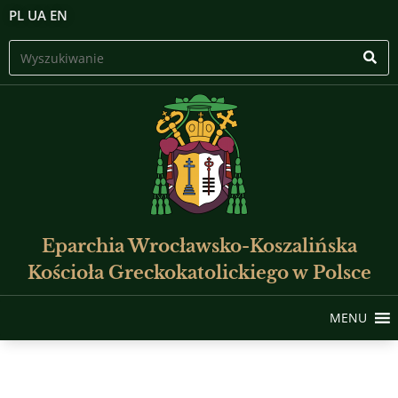
PL
UA
EN
Eparchia Wrocławsko-Koszalińska
Kościoła Greckokatolickiego w Polsce
MENU