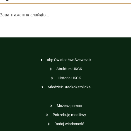
Завантаження слайдів...
Abp Swiatosław Szewczuk
Struktura UKGK
Historia UKGK
Młodzież Greckokatolicka
Możesz pomóc
Potrzebuję modlitwy
Dodaj wiadomość