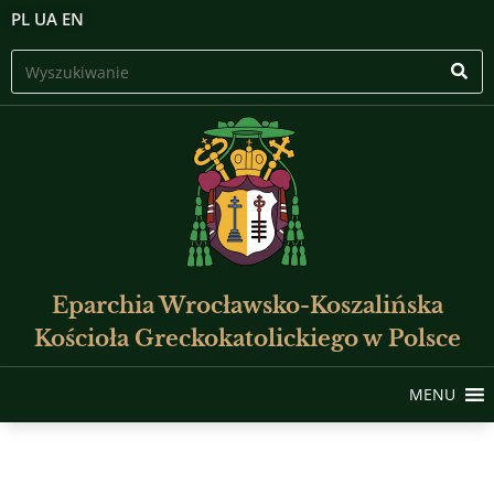
PL
UA
EN
Eparchia Wrocławsko-Koszalińska
Kościoła Greckokatolickiego w Polsce
MENU