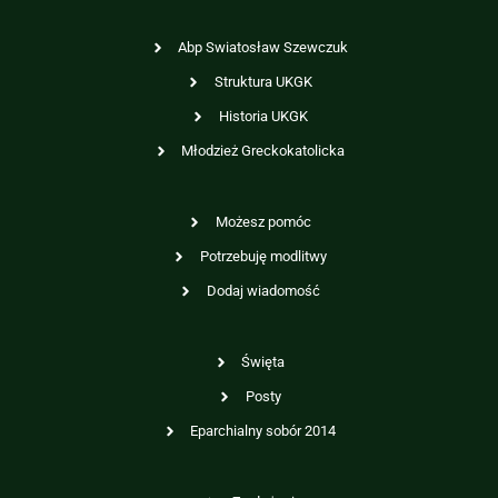
Abp Swiatosław Szewczuk
Struktura UKGK
Historia UKGK
Młodzież Greckokatolicka
Możesz pomóc
Potrzebuję modlitwy
Dodaj wiadomość
Święta
Posty
Eparchialny sobór 2014