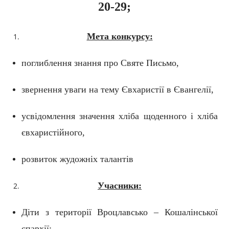
20-29;
Мета конкурсу:
поглиблення знання про Святе Письмо,
звернення уваги на тему Євхаристії в Євангелії,
усвідомлення значення хліба щоденного і хліба
євхаристійного,
розвиток жудожніх талантів
Учасники:
Діти з території Вроцлавсько – Кошалінської
єпархії: