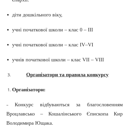
діти дошкільного віку,
учні початкової школи – клас 0 – ІІІ
учні початкової школи – клас
IV
–
VI
учнів початкової школи
–
клас
VI
І
–
VI
ІІ
Організатори та правила конкурсу
Організатори:
Конкурс відбуваються за благословенням
–
Вроцлавсько – Кошалінського Єпископа Кир
Володимира Ющака.