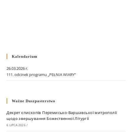
Kalendarium
26.03.2026 r.
111. odcinek programu „PEŁNIA WIARY”
Ważne Duszpasterstwo
Декрет єпископів Перемисько-Варшавської митрополії
щодо звершування Божественної Літургії
6 LIPCA 2026
/