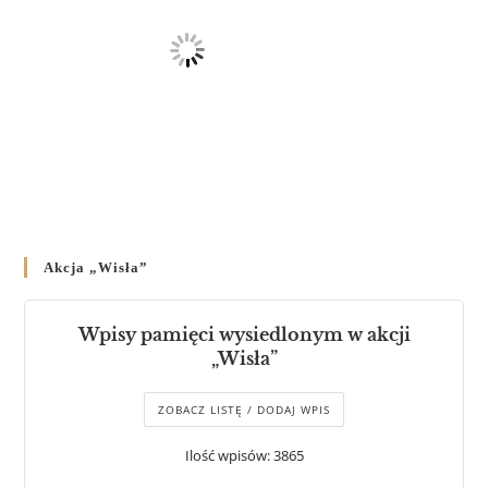
Akcja „Wisła”
Wpisy pamięci wysiedlonym w akcji
„Wisła”
ZOBACZ LISTĘ / DODAJ WPIS
Ilość wpisów: 3865