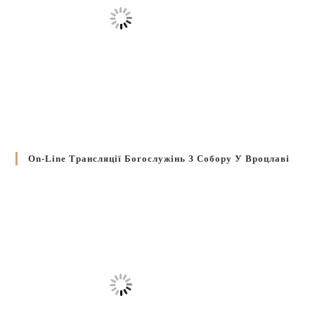
On-Line Трансляції Богослужінь З Собору У Вроцлаві