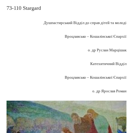
73-110 Stargard
Душпастирський Відділ до справ дітей та молоді
Вроцлавсько – Кошалінської Єпархії
о. др Руслан Марцішак
Катехитичний Відділ
Вроцлавсько – Кошалінської Єпархії
о. др Ярослав Роман