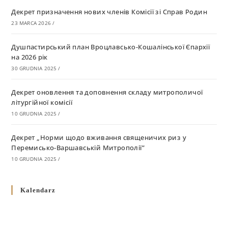
Декрет призначення нових членів Комісії зі Справ Родин
23 MARCA 2026
/
Душпастирський план Вроцлавсько-Кошалінської Єпархії
на 2026 рік
30 GRUDNIA 2025
/
Декрет оновлення та доповнення складу митрополичої
літургійної комісії
10 GRUDNIA 2025
/
Декрет „Норми щодо вживання священичих риз у
Перемисько-Варшавській Митрополії”
10 GRUDNIA 2025
/
Декрет про відзначення Великодня і всіх рухомих свят за
Kalendarz
григоріанським календарем
10 GRUDNIA 2025
/
Декрет проголошення та оприлюдення постанов Синоду