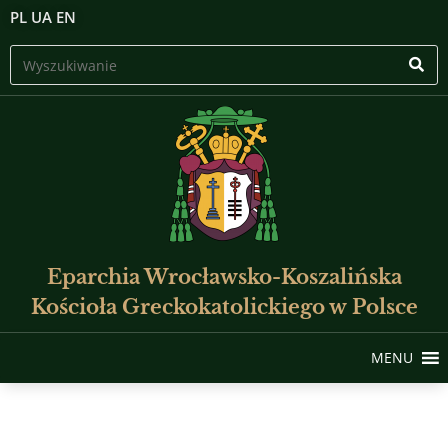
PL
UA
EN
Eparchia Wrocławsko-Koszalińska
Kościoła Greckokatolickiego w Polsce
MENU