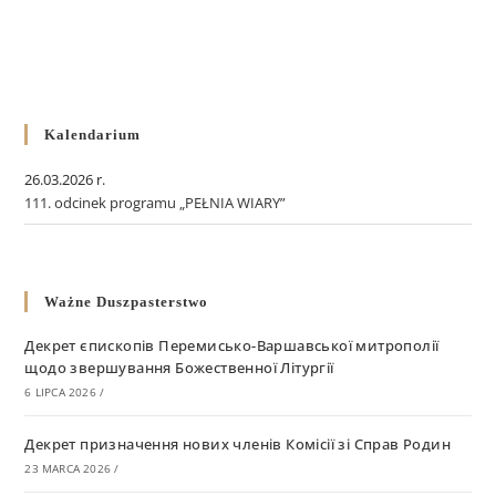
Kalendarium
26.03.2026 r.
111. odcinek programu „PEŁNIA WIARY”
Ważne Duszpasterstwo
Декрет єпископів Перемисько-Варшавської митрополії
щодо звершування Божественної Літургії
6 LIPCA 2026
/
Декрет призначення нових членів Комісії зі Справ Родин
23 MARCA 2026
/