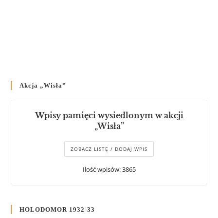
Akcja „Wisła”
Wpisy pamięci wysiedlonym w akcji
„Wisła”
ZOBACZ LISTĘ / DODAJ WPIS
Ilość wpisów: 3865
HOLODOMOR 1932-33