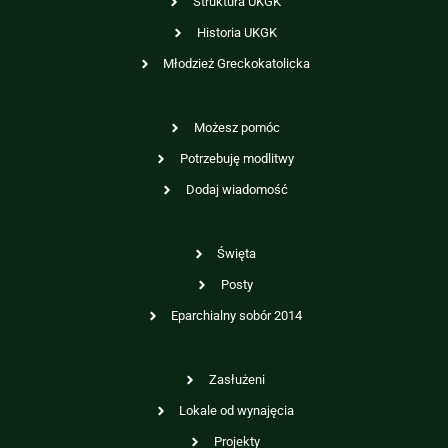
Struktura UKGK
Historia UKGK
Młodzież Greckokatolicka
Możesz pomóc
Potrzebuję modlitwy
Dodaj wiadomość
Święta
Posty
Eparchialny sobór 2014
Zasłużeni
Lokale od wynajęcia
Projekty