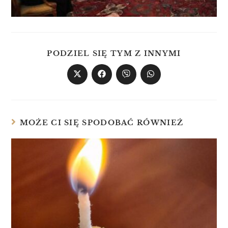
PODZIEL SIĘ TYM Z INNYMI
MOŻE CI SIĘ SPODOBAĆ RÓWNIEŻ