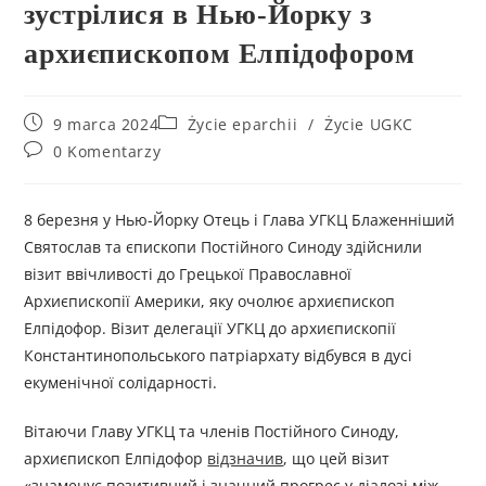
зустрілися в Нью-Йорку з
архиєпископом Елпідофором
9 marca 2024
Życie eparchii
/
Życie UGKC
0 Komentarzy
8 березня у Нью-Йорку Отець і Глава УГКЦ Блаженніший
Святослав та єпископи Постійного Синоду здійснили
візит ввічливості до Грецької Православної
Архиєпископії Америки, яку очолює архиєпископ
Елпідофор. Візит делегації УГКЦ до архиєпископії
Константинопольського патріархату відбувся в дусі
екуменічної солідарності.
Вітаючи Главу УГКЦ та членів Постійного Синоду,
архиєпископ Елпідофор
відзначив
, що цей візит
«знаменує позитивний і значний прогрес у діалозі між