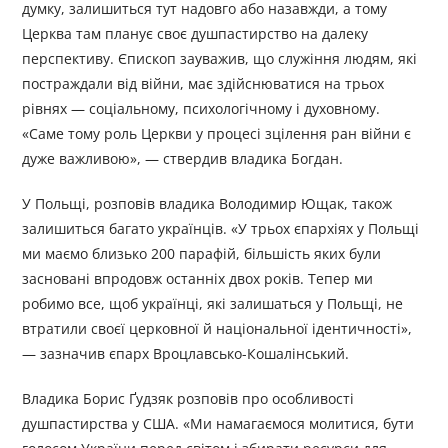
думку, залишиться тут надовго або назавжди, а тому
Церква там планує своє душпастирство на далеку
перспективу. Єпископ зауважив, що служіння людям, які
постраждали від війни, має здійснюватися на трьох
рівнях — соціальному, психологічному і духовному.
«Саме тому роль Церкви у процесі зцілення ран війни є
дуже важливою», — ствердив владика Богдан.
У Польщі, розповів владика Володимир Ющак, також
залишиться багато українців. «У трьох єпархіях у Польщі
ми маємо близько 200 парафій, більшість яких були
засновані впродовж останніх двох років. Тепер ми
робимо все, щоб українці, які залишаться у Польщі, не
втратили своєї церковної й національної ідентичності»,
— зазначив єпарх Вроцлавсько-Кошалінський.
Владика Борис Ґудзяк розповів про особливості
душпастирства у США. «Ми намагаємося молитися, бути