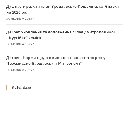
Душпастирський план Вроцлавсько-Кошалінської Єпархії
на 2026 рік
30 GRUDNIA 2025
/
Декрет оновлення та доповнення складу митрополичої
літургійної комісії
10 GRUDNIA 2025
/
Декрет „Норми щодо вживання священичих риз у
Перемисько-Варшавській Митрополії”
10 GRUDNIA 2025
/
Декрет про відзначення Великодня і всіх рухомих свят за
Kalendarz
григоріанським календарем
10 GRUDNIA 2025
/
Декрет проголошення та оприлюдення постанов Синоду
Єпископів УГКЦ як зобов’язуючі на території
Вроцлавсько-Кошалінської Єпархії
5 LISTOPADA 2025
/