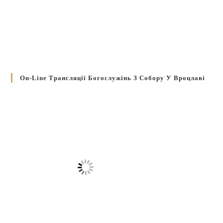
On-Line Трансляції Богослужінь З Собору У Вроцлаві