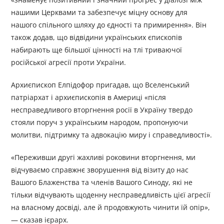
нашими Церквами та забезпечує міцну основу для
нашого спільного шляху до єдності та примирення». Він
також додав, що відвідини українських єпископів
набирають ще більшої цінності на тлі триваючої
російської агресії проти України.
Архиєпископ Елпідофор пригадав, що Вселенський
патріархат і архиєпископія в Америці «після
несправедливого вторгнення росії в Україну твердо
стояли поруч з українським народом, пропонуючи
молитви, підтримку та адвокацію миру і справедливості».
«Переживши другі жахливі роковини вторгнення, ми
відчуваємо справжнє зворушення від візиту до нас
Вашого Блаженства та членів Вашого Синоду, які не
тільки відчувають щоденну несправедливість цієї агресії
на власному досвіді, але й продовжують чинити їй опір»,
— сказав ієрарх.