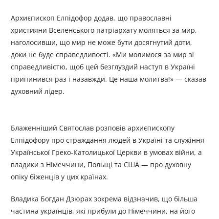
Архиєпископ Елпідофор додав, що православні
християни Вселенського патріархату моляться за мир,
наголосивши, що мир не може бути досягнутий доти,
доки не буде справедливості. «Ми молимося за мир зі
справедливістю, щоб цей безглуздий наступ в Україні
припинився раз і назавжди. Це наша молитва!» — сказав
духовний лідер.
Блаженніший Святослав розповів архиєпископу
Елпідофору про страждання людей в Україні та служіння
Української Греко-Католицької Церкви в умовах війни, а
владики з Німеччини, Польщі та США — про духовну
опіку біженців у цих країнах.
Владика Богдан Дзюрах зокрема відзначив, що більша
частина українців, які прибули до Німеччини, на його