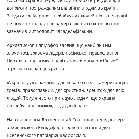
голосом України перед світом і збирати ресурси для
допомоги постраждалим від війни людям в Україні.
Завдяки солідарності небайдужих людей ніхто в Україні
не помер з голоду і не замерз, як цього хотів ворог», —
зазначив митрополит Філадельфіський.
Архиєпископ Елпідофор заявив, що найбільшим
злочином, зокрема лідерів Російської Православної
Церкви, є підтримка і навіть заохочення російської
агресії, і назвав це єрессю.
«Україна дуже важлива для всього світу — американців,
греків, православних, для християн, зрештою для всіх
людей. Тому я часто пригадую людям, що Україна
потребує підтримки», — додав ієрарх.
На завершення Блаженніший Святослав передав через
архиєпископа Елпідофора сердечні вітання для
Вселенського патріарха Варфоломія.