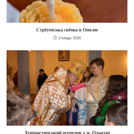
Стрітенська свічка в Ополю
3 lutego 2026
Душпастирський осередок у м. Олькуш