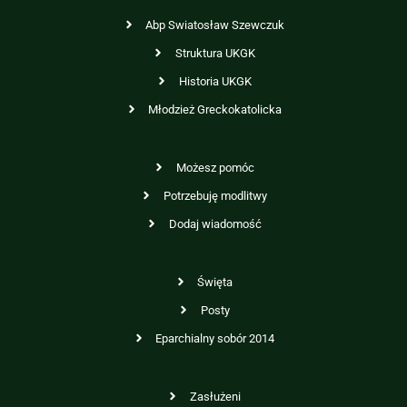
Abp Swiatosław Szewczuk
Struktura UKGK
Historia UKGK
Młodzież Greckokatolicka
Możesz pomóc
Potrzebuję modlitwy
Dodaj wiadomość
Święta
Posty
Eparchialny sobór 2014
Zasłużeni