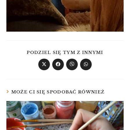
PODZIEL SIĘ TYM Z INNYMI
MOŻE CI SIĘ SPODOBAĆ RÓWNIEŻ