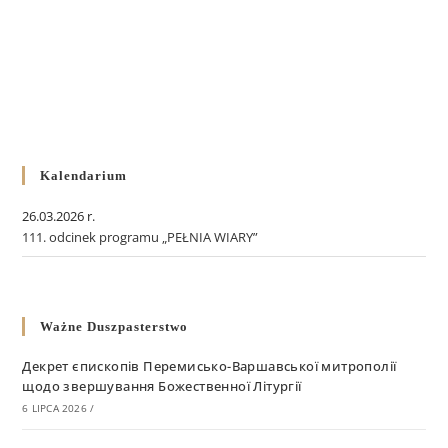
Kalendarium
26.03.2026 r.
111. odcinek programu „PEŁNIA WIARY”
Ważne Duszpasterstwo
Декрет єпископів Перемисько-Варшавської митрополії
щодо звершування Божественної Літургії
6 LIPCA 2026
/