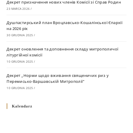
Декрет призначення нових членів Комісії зі Справ Родин
23 MARCA 2026
/
Душпастирський план Вроцлавсько-Кошалінської Єпархії
на 2026 рік
30 GRUDNIA 2025
/
Декрет оновлення та доповнення складу митрополичої
літургійної комісії
10 GRUDNIA 2025
/
Декрет „Норми щодо вживання священичих риз у
Перемисько-Варшавській Митрополії”
10 GRUDNIA 2025
/
Декрет про відзначення Великодня і всіх рухомих свят за
Kalendarz
григоріанським календарем
10 GRUDNIA 2025
/
Декрет проголошення та оприлюдення постанов Синоду