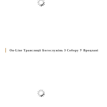
On-Line Трансляції Богослужінь З Собору У Вроцлаві