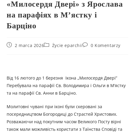
«Милосердя Двері» з Ярослава
на парафіях в М’ястку і
Барціно
2 marca 2026
Życie eparchii
0 Komentarzy
Від 16 лютого до 1 березня Ікона „Милосердя Двері”
Перебувала на парафії Св. Володимира і Ольги в М’ястку
та на парафії Св. Анни в Барціно.
Молитовні чувані при іконі були скеровані за
посередництвом Богородиці до Страстей Христових.
Розважаючи над покутним часом Великого Посту вірні
також мали можливість користати з Таїнства Сповіді та