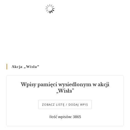
Akcja „Wisła”
Wpisy pamięci wysiedlonym w akcji
„Wisła”
ZOBACZ LISTĘ / DODAJ WPIS
Ilość wpisów: 3865