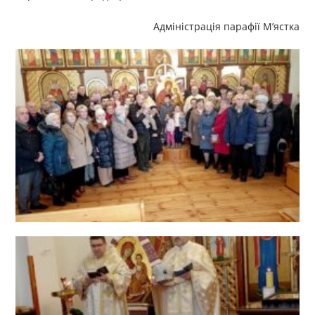
Адміністрація парафії М’ястка