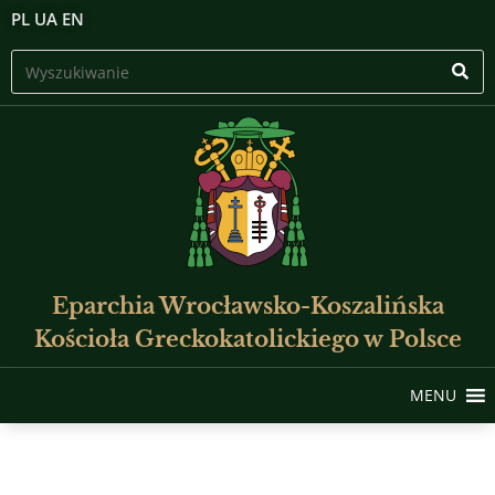
PL
UA
EN
Eparchia Wrocławsko-Koszalińska
Kościoła Greckokatolickiego w Polsce
MENU