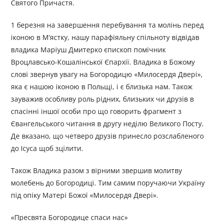
Святого Причастя.
1 березня на завершення перебування та молінь перед
іконою в М’ястку, нашу парафіяльну спільноту відвідав
владика Маріуш Дмитерко єпископ помічник
Вроцлавсько-Кошалінської Єпархії. Владика в Божому
слові звернув увагу на Богородицю «Милосердя Двері»,
яка є нашою іконою в Польщі, і є близька нам. Також
зауважив особливу роль рідних, близьких чи друзів в
спасінні іншої особи про що говорить фрагмент з
Євангельського читання в другу неділю Великого Посту.
Де вказано, що четверо друзів принесло розслабленого
до Ісуса щоб зцілити.
Також Владика разом з вірними звершив молитву
молебень до Богородиці. Тим самим поручаючи Україну
під опіку Матері Божої «Милосердя Двері».
«Пресвята Богородице спаси нас»