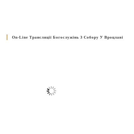
On-Line Трансляції Богослужінь З Собору У Вроцлаві