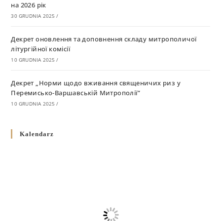
на 2026 рік
30 GRUDNIA 2025
/
Декрет оновлення та доповнення складу митрополичої
літургійної комісії
10 GRUDNIA 2025
/
Декрет „Норми щодо вживання священичих риз у
Перемисько-Варшавській Митрополії”
10 GRUDNIA 2025
/
Декрет про відзначення Великодня і всіх рухомих свят за
Kalendarz
григоріанським календарем
10 GRUDNIA 2025
/
Декрет проголошення та оприлюдення постанов Синоду
Єпископів УГКЦ як зобов’язуючі на території
Вроцлавсько-Кошалінської Єпархії
5 LISTOPADA 2025
/