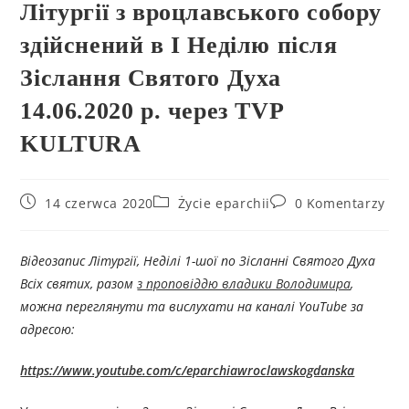
Літургії з вроцлавського собору
здійснений в І Неділю після
Зіслання Святого Духа
14.06.2020 р. через TVP
KULTURA
14 czerwca 2020
Życie eparchii
0 Komentarzy
Відеозапис Літургії, Неділі 1-шої по Зісланні Святого Духа
Всіх святих, разом
з проповіддю владики Володимира
,
можна переглянути та вислухати на каналі YouTube за
адресою:
https://www.youtube.com/c/eparchiawroclawskogdanska