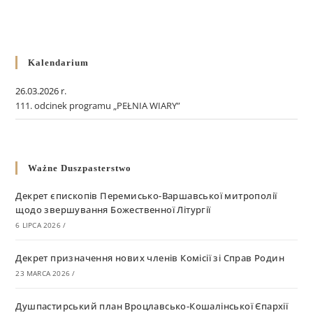
Kalendarium
26.03.2026 r.
111. odcinek programu „PEŁNIA WIARY”
Ważne Duszpasterstwo
Декрет єпископів Перемисько-Варшавської митрополії
щодо звершування Божественної Літургії
6 LIPCA 2026
/
Декрет призначення нових членів Комісії зі Справ Родин
23 MARCA 2026
/
Душпастирський план Вроцлавсько-Кошалінської Єпархії