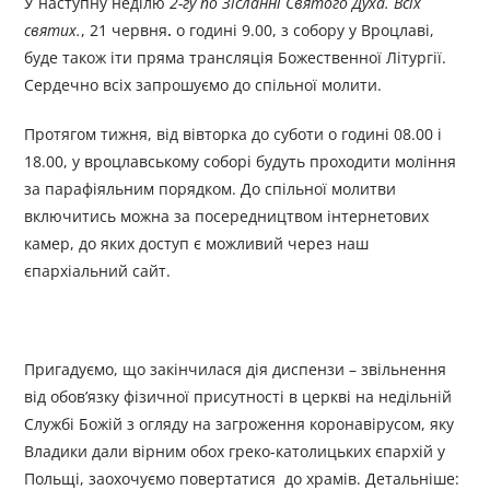
У наступну неділю
2-гу по Зісланні Святого Духа. Всіх
святих.
, 21 червня
.
о годині 9.00, з собору у Вроцлаві,
буде також іти пряма трансляція Божественної Літургії.
Сердечно всіх запрошуємо до спільної молити.
Протягом тижня, від вівторка до суботи о годині 08.00 і
18.00, у вроцлавському соборі будуть проходити моління
за парафіяльним порядком. До спільної молитви
включитись можна за посередництвом інтернетових
камер, до яких доступ є можливий через наш
єпархіальний сайт.
Пригадуємо, що закінчилася дія диспензи – звільнення
від обов’язку фізичної присутності в церкві на недільній
Службі Божій з огляду на загроження коронавірусом, яку
Владики дали вірним обох греко-католицьких єпархій у
Польщі, заохочуємо повертатися до храмів. Детальніше: