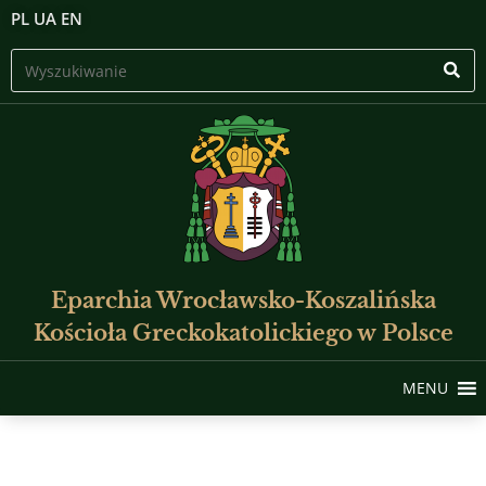
PL
UA
EN
Eparchia Wrocławsko-Koszalińska
Kościoła Greckokatolickiego w Polsce
MENU