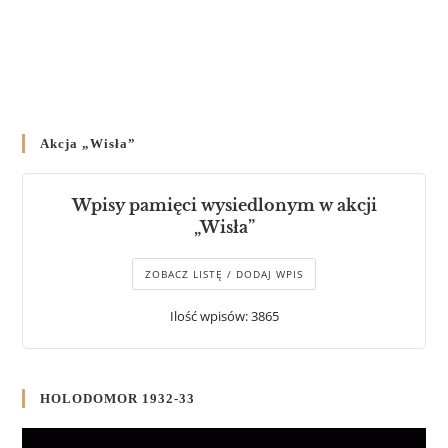
Akcja „Wisła”
Wpisy pamięci wysiedlonym w akcji
„Wisła”
ZOBACZ LISTĘ / DODAJ WPIS
Ilość wpisów: 3865
HOLODOMOR 1932-33