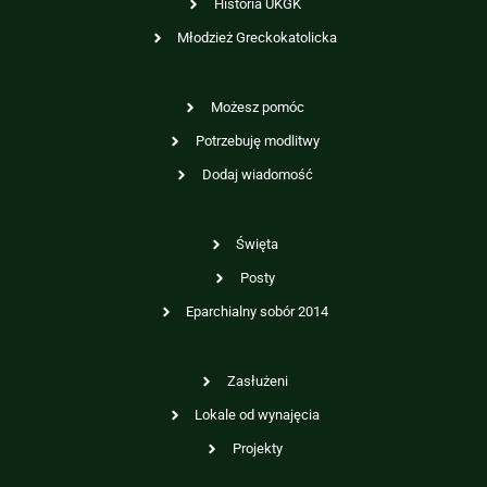
Historia UKGK
Młodzież Greckokatolicka
Możesz pomóc
Potrzebuję modlitwy
Dodaj wiadomość
Święta
Posty
Eparchialny sobór 2014
Zasłużeni
Lokale od wynajęcia
Projekty