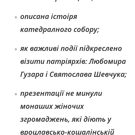
описана істоіря
катедралного собору;
як важливі події підкреслено
візити патріярхів: Любомира
Гузара і Святослава Шевчука;
презентації не минули
монаших жіночих
згромаджень, які діють у
вроцлавсько-кошалінській