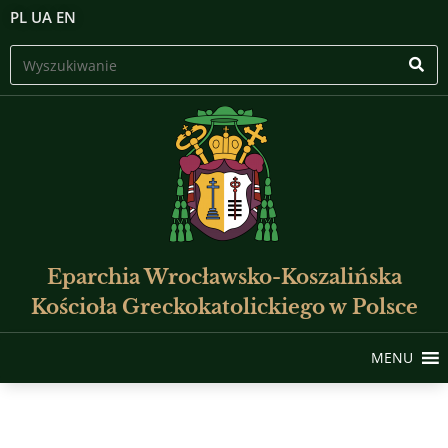
PL
UA
EN
Eparchia Wrocławsko-Koszalińska
Kościoła Greckokatolickiego w Polsce
MENU