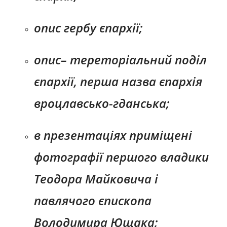
опис гербу єпархії;
опис
–
тереторіальний поділ
єпархії, перша назва єпархія
вроцлавсько-гданська;
в презентаціях приміщені
фотографії першого владики
Теодора Майковича і
павлячого єпископа
Володимира Ющака;