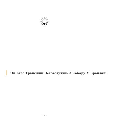
On-Line Трансляції Богослужінь З Собору У Вроцлаві