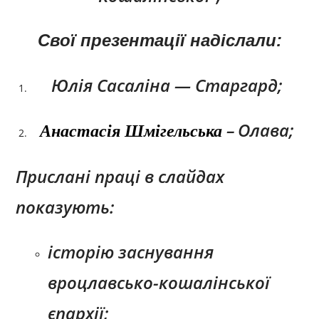
Свої презентації надіслали:
Юлія Сасаліна — Старгард;
–
Олава;
Анастасія Шмігельська
Прислані праці в слайдах
показують:
історію заснування
вроцлавсько-кошалінської
єпархії;