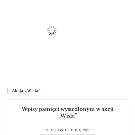
Akcja „Wisła”
Wpisy pamięci wysiedlonym w akcji
„Wisła”
ZOBACZ LISTĘ / DODAJ WPIS