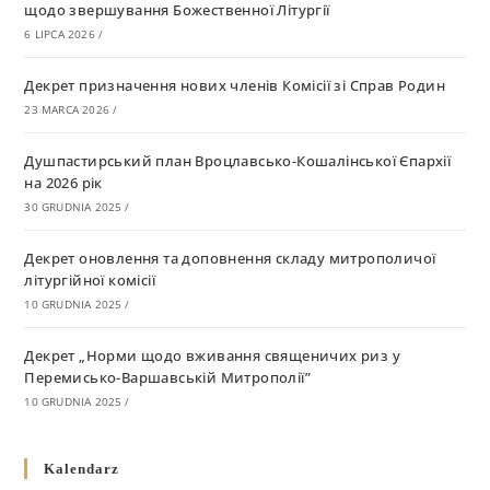
щодо звершування Божественної Літургії
6 LIPCA 2026
/
Декрет призначення нових членів Комісії зі Справ Родин
23 MARCA 2026
/
Душпастирський план Вроцлавсько-Кошалінської Єпархії
на 2026 рік
30 GRUDNIA 2025
/
Декрет оновлення та доповнення складу митрополичої
літургійної комісії
10 GRUDNIA 2025
/
Декрет „Норми щодо вживання священичих риз у
Перемисько-Варшавській Митрополії”
10 GRUDNIA 2025
/
Декрет про відзначення Великодня і всіх рухомих свят за
Kalendarz
григоріанським календарем