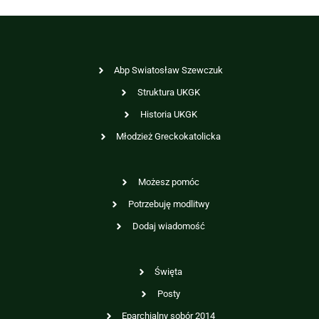
Abp Swiatosław Szewczuk
Struktura UKGK
Historia UKGK
Młodzież Greckokatolicka
Możesz pomóc
Potrzebuję modlitwy
Dodaj wiadomość
Święta
Posty
Eparchialny sobór 2014