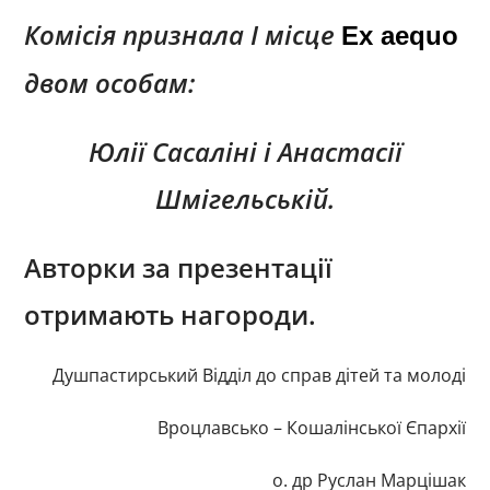
Комісія признала І місце
Ex aequo
двом особам:
Юлії Сасаліні і Анастасії
Шмігельській.
Авторки за презентації
отримають нагороди.
Душпастирський Відділ до справ дітей та молоді
Вроцлавсько – Кошалінської Єпархії
о. др Руслан Марцішак