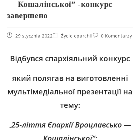
— Кошалінської” -конкурс
завершено
29 stycznia 2022
Życie eparchii
0 Komentarzy
Відбувся
єпархіяльний конкурс
який полягав на
виготовленні
мультімедіальної презентації на
тему:
25-
ліття Єпархії Вроцлавсько —
„
Кошалінської
”;