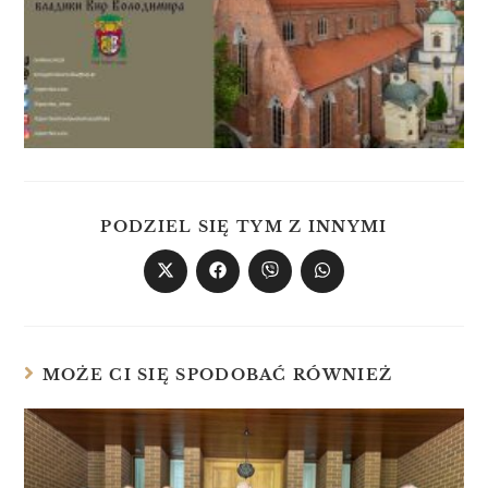
PODZIEL SIĘ TYM Z INNYMI
MOŻE CI SIĘ SPODOBAĆ RÓWNIEŻ