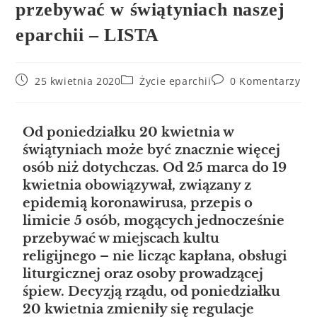
przebywać w świątyniach naszej
eparchii – LISTA
25 kwietnia 2020
Życie eparchii
0 Komentarzy
Od poniedziałku 20 kwietnia w
świątyniach może być znacznie więcej
osób niż dotychczas. Od 25 marca do 19
kwietnia obowiązywał, związany z
epidemią koronawirusa, przepis o
limicie 5 osób, mogących jednocześnie
przebywać w miejscach kultu
religijnego – nie licząc kapłana, obsługi
liturgicznej oraz osoby prowadzącej
śpiew. Decyzją rządu, od poniedziałku
20 kwietnia zmieniły się regulacje