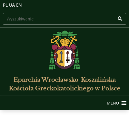
PL
UA
EN
Eparchia Wrocławsko-Koszalińska
Kościoła Greckokatolickiego w Polsce
MENU