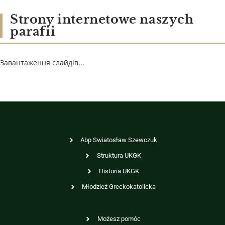
Strony internetowe naszych
parafii
Завантаження слайдів...
Abp Swiatosław Szewczuk
Struktura UKGK
Historia UKGK
Młodzież Greckokatolicka
Możesz pomóc