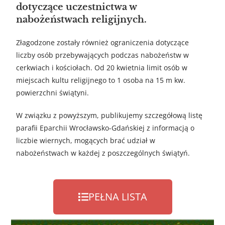
dotyczące uczestnictwa w
nabożeństwach religijnych.
Złagodzone zostały również ograniczenia dotyczące
liczby osób przebywających podczas nabożeństw w
cerkwiach i kościołach. Od 20 kwietnia limit osób w
miejscach kultu religijnego to 1 osoba na 15 m kw.
powierzchni świątyni.
W związku z powyższym, publikujemy szczegółową listę
parafii
Eparchii
Wrocławsko-Gdańskiej z informacją o
liczbie wiernych, mogących brać udział w
nabożeństwach w każdej z poszczególnych świątyń.
PEŁNA LISTA