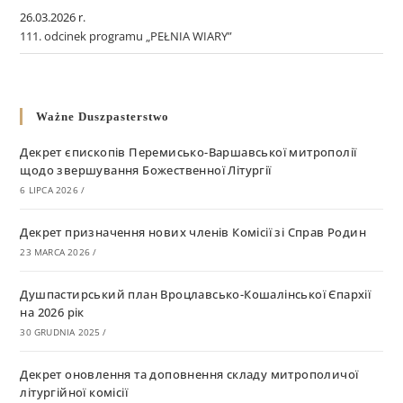
26.03.2026 r.
111. odcinek programu „PEŁNIA WIARY”
Ważne Duszpasterstwo
Декрет єпископів Перемисько-Варшавської митрополії
щодо звершування Божественної Літургії
6 LIPCA 2026
/
Декрет призначення нових членів Комісії зі Справ Родин
23 MARCA 2026
/
Душпастирський план Вроцлавсько-Кошалінської Єпархії
на 2026 рік
30 GRUDNIA 2025
/
Декрет оновлення та доповнення складу митрополичої
літургійної комісії