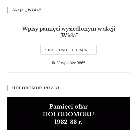
Akcja „Wisła”
Wpisy pamięci wysiedlonym w akcji
„Wisła”
ZOBACZ LISTĘ / DODAJ WPIS
Ilość wpisów: 3865
HOLODOMOR 1932-33
Pamięci ofiar
HOLODOMORU
1932-33 r.