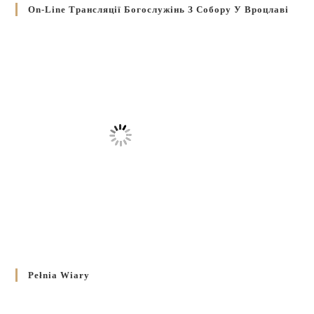
On-Line Трансляції Богослужінь З Собору У Вроцлаві
Pełnia Wiary