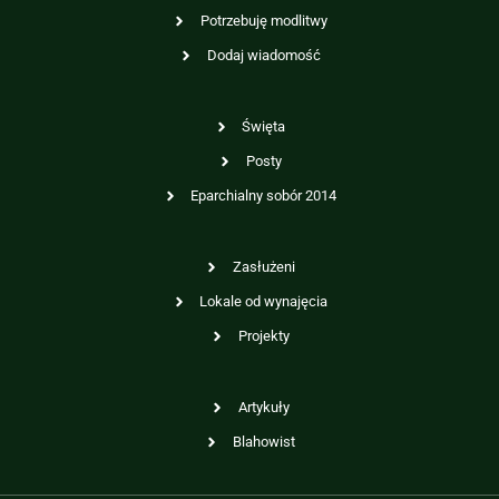
Potrzebuję modlitwy
Dodaj wiadomość
Święta
Posty
Eparchialny sobór 2014
Zasłużeni
Lokale od wynajęcia
Projekty
Artykuły
Blahowist