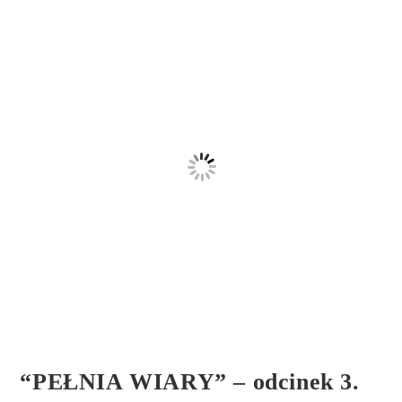
“PEŁNIA WIARY” – odcinek 3.