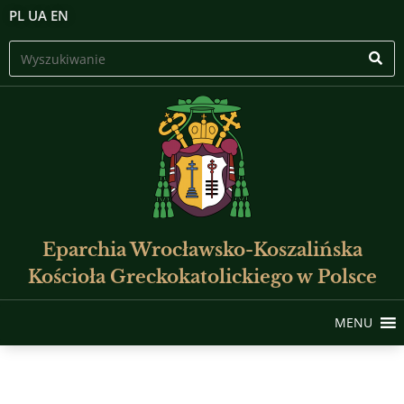
PL
UA
EN
Eparchia Wrocławsko-Koszalińska
Kościoła Greckokatolickiego w Polsce
MENU