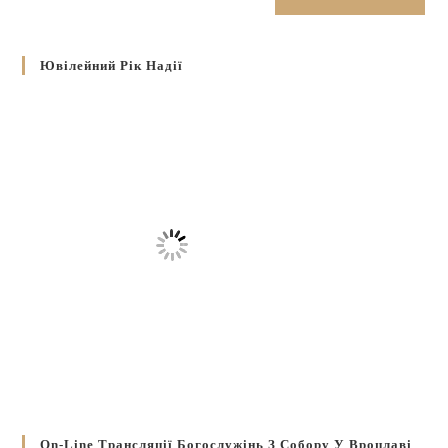
Ювілейний Рік Надії
On-Line Трансляції Богослужінь З Собору У Вроцлаві