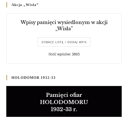
Akcja „Wisła”
Wpisy pamięci wysiedlonym w akcji
„Wisła”
ZOBACZ LISTĘ / DODAJ WPIS
Ilość wpisów: 3865
HOLODOMOR 1932-33
Pamięci ofiar
HOLODOMORU
1932-33 r.