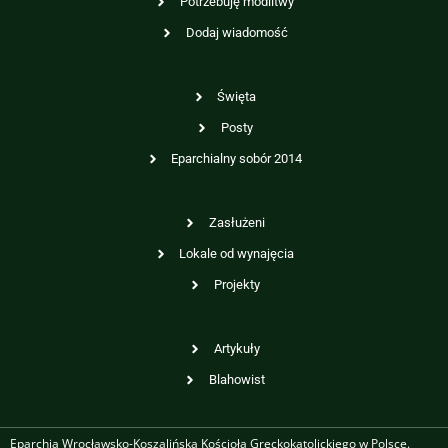
Potrzebuję modlitwy
Dodaj wiadomość
Święta
Posty
Eparchialny sobór 2014
Zasłużeni
Lokale od wynajęcia
Projekty
Artykuły
Blahowist
Eparchia Wrocławsko-Koszalińska Kościoła Greckokatolickiego w Polsce.