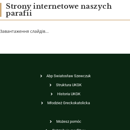
Strony internetowe naszych
parafii
Завантаження слайдів...
Abp Swiatosław Szewczuk
Struktura UKGK
Historia UKGK
Młodzież Greckokatolicka
Możesz pomóc