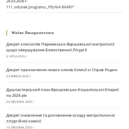
26.03.2026 r.
111. odcinek programu „PEŁNIA WIARY”
Ważne Duszpasterstwo
Декрет єпископів Перемисько-Варшавської митрополії
щодо звершування Божественної Літургії
6 LIPCA 2026
/
Декрет призначення нових членів Комісії зі Справ Родин
23 MARCA 2026
/
Душпастирський план Вроцлавсько-Кошалінської Єпархії
на 2026 рік
30 GRUDNIA 2025
/
Декрет оновлення та доповнення складу митрополичої
літургійної комісії
10 GRUDNIA 2025
/