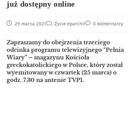
już dostępny online
29 marca 2021
Życie eparchii
0 Komentarzy
Zapraszamy do obejrzenia trzeciego
odcinka programu telewizyjnego “Pełnia
Wiary” – magazynu Kościoła
greckokatolickiego w Polsce, który został
wyemitowany w czwartek (25 marca) o
godz. 7.30 na antenie TVP1​.