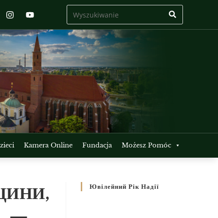
ieci
Kamera Online
Fundacja
Możesz Pomóc
ЩИНИ,
Ювілейний Рік Надії
, —