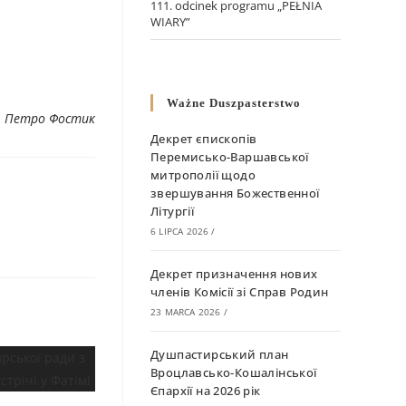
111. odcinek programu „PEŁNIA
WIARY”
Ważne Duszpasterstwo
. Петро Фостик
Декрет єпископів
Перемисько-Варшавської
митрополії щодо
звершування Божественної
Літургії
6 LIPCA 2026
/
Декрет призначення нових
членів Комісії зі Справ Родин
23 MARCA 2026
/
Душпастирський план
Вроцлавсько-Кошалінської
Єпархії на 2026 рік