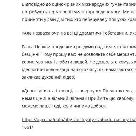
Відповідно до оцінок різних міжнародних гуманітарни
потребують термінової гуманітарної допомоги. Ми всі 
прийняти у свій дім тих, хто перебуває у пошуках к
«Але незважаючи на всі ці драматичні обставини, Укр
Глава Церкви продовжив роздуми над тим, як підтрим
безцінні. Тому прошу вас: не дозвольте себе меркант
користуватися і любити людей. Не дозвольте комусь к
ідеологічні колонізації нашого часу, які намагаються
закликав духовний лідер.
«Дорогі дівчата і хлопці, — звернувся Предстоятель, 
немає ціни! Я вільний (вільна)! Прийміть цю свободу,
можемо лише тоді, коли чинимо добро».
https://ugcc.ua/data/aby-vidstoyaty-svobodu-nashoy-b
1661/