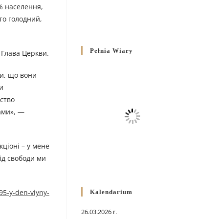
 % населення,
то голодний,
Pełnia Wiary
 Глава Церкви.
ти, що вони
и
бство
ами», —
кціоні – у мене
від свободи ми
95-y-den-viyny-
Kalendarium
26.03.2026 r.