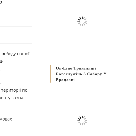
 свободу нашої
ви
.
On-Line Трансляції
Богослужінь З Собору У
Вроцлаві
:
 території по
ронту зазнає
умовах