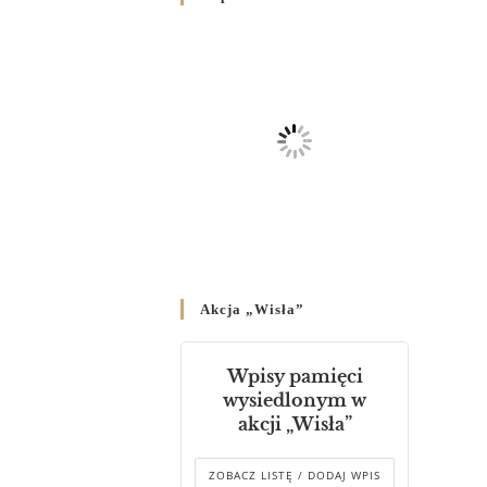
Родин
4 GRUDNIA 2024
/
Декрет владики Володимира
про утворення Комісії до
Справ Молоді та встановленя
складу Катихитичної Комісії
18 PAŹDZIERNIKA 2024
/
Декрет „Проголошення та
оприлюднення постанов
Синоду Єпископів УГКЦ,
який відбувся у Зарваниці, в
Akcja „Wisła”
днях 2-12 липня 2024 р.”
4 PAŹDZIERNIKA 2024
/
Wpisy pamięci
Декрет єпископів
wysiedlonym w
Перемисько-Варшавської
akcji „Wisła”
Митрополії стосовно
звершування Божественної
літургії
ZOBACZ LISTĘ / DODAJ WPIS