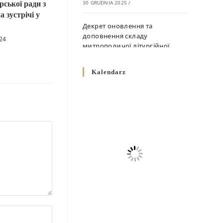
ської ради з
30 GRUDNIA 2025
/
а зустрічі у
Декрет оновлення та
доповнення складу
024
митрополичої літургійної
комісії
10 GRUDNIA 2025
/
Kalendarz
Декрет „Норми щодо
вживання священичих риз у
Перемисько-Варшавській
Митрополії”
10 GRUDNIA 2025
/
Декрет про відзначення
Великодня і всіх рухомих
свят за григоріанським
календарем
10 GRUDNIA 2025
/
Декрет проголошення та