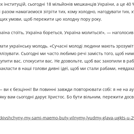
х інституцій, сьогодні 18 мільйонів мешканців України, а це 40
разом намагаємося зігріти тих, кому холодно, нагодувати тих, х
ращих умови, щоб пережити цю холодну пору року.
аїна стоїть, Україна бореться, Україна молиться!», — наголосив
ати українську молодь. «Сучасні молоді людини мають зрозумі
илізувати. Сьогодні ми часто любимо речі замість того, щоб ним
упити вас, спокусити вас. Не дозвольте, щоб вас захопили в ра
 закласти в наші голови дивні ідеї, щоб ми стали рабами, невдах
— ви є безцінні! Ви повинні завжди повторювати собі: я не на ау
 яку вам сьогодні дарує Христос. Бо бути вільним, пережити дос
atkivshchyny-my-sami-maemo-buty-vilnymy-lyudmy-glava-ugkts-u-2