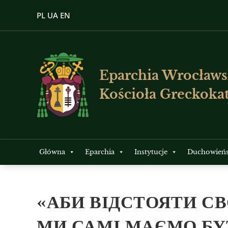
PL
UA
EN
Eparchia Wrocławs
Kościoła Greckokat
Główna
Eparchia
Instytucje
Duchowień
«АБИ ВІДСТОЯТИ С
МИ САМІ МАЄМО БУ