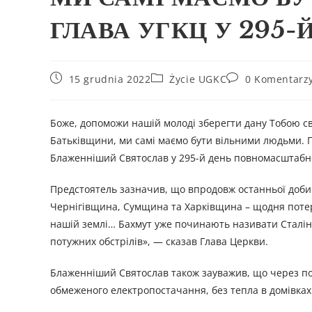
ГЛАВА УГКЦ У 295-
15 grudnia 2022
Życie UGKC
0 Komentarz
Боже, допоможи нашій молоді зберегти дану Тобою св
Батьківщини, ми самі маємо бути вільними людьми. П
Блаженніший Святослав у 295-й день повномасштабно
Предстоятель зазначив, що впродовж останньої доби 
Чернігівщина, Сумщина та Харківщина – щодня потерпає
нашій землі… Бахмут уже починають називати Сталінгр
потужних обстрілів», — сказав Глава Церкви.
Блаженніший Святослав також зауважив, що через п
обмеженого електропостачання, без тепла в домівках