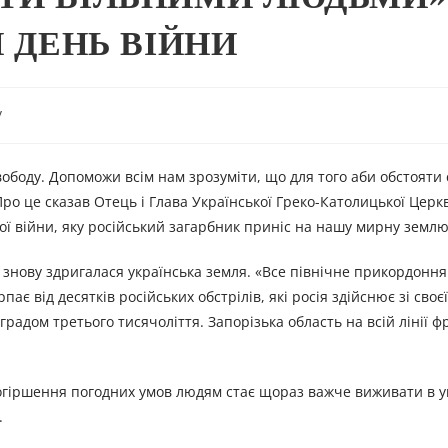
Й ДЕНЬ ВІЙНИ
y
ободу. Допоможи всім нам зрозуміти, що для того аби обстояти
ро це сказав Отець і Глава Української Греко-Католицької Церк
ї війни, яку російський загарбник приніс на нашу мирну землю
знову здригалася українська земля. «Все північне прикордоння
 від десятків російських обстрілів, які росія здійснює зі своєї
адом третього тисячоліття. Запорізька область на всій лінії ф
огіршення погодних умов людям стає щораз важче виживати в 
.