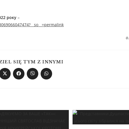
022 року
–
8069066047474?__so__=permalink
о
ZIEL SIĘ TYM Z INNYMI