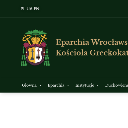
PL
UA
EN
Eparchia Wrocławs
Kościoła Greckokat
Główna
Eparchia
Instytucje
Duchowień