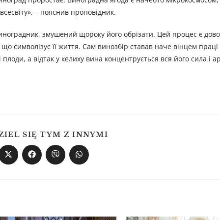
всесвіту», – пояснив проповідник.
иноградник, змушений щороку його обрізати. Цей процес є дов
що символізує її життя. Сам винозбір ставав наче вінцем праці
плоди, а відтак у келиху вина концентрується вся його сила і а
ZIEL SIĘ TYM Z INNYMI