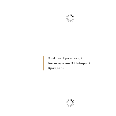
On-Line Трансляції
Богослужінь З Собору У
Вроцлаві