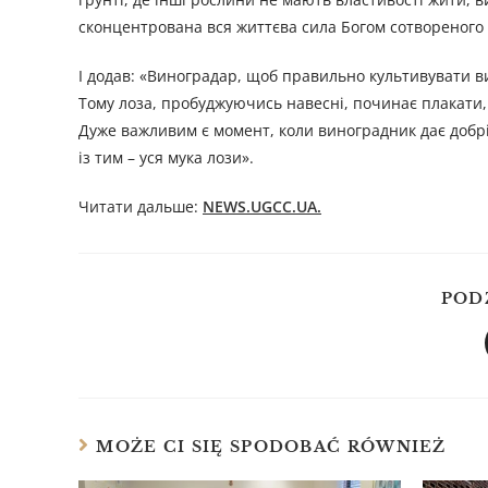
сконцентрована вся життєва сила Богом сотвореного 
І додав: «Виноградар, щоб правильно культивувати в
Тому лоза, пробуджуючись навесні, починає плакати, 
Дуже важливим є момент, коли виноградник дає добрі 
із тим – уся мука лози».
Читати дальше:
NEWS.UGCC.UA.
POD
MOŻE CI SIĘ SPODOBAĆ RÓWNIEŻ