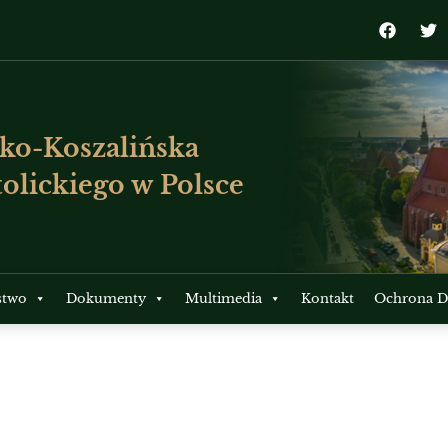
ko-Koszalińska
olickiego w Polsce
stwo
Dokumenty
Multimedia
Kontakt
Ochrona Dz