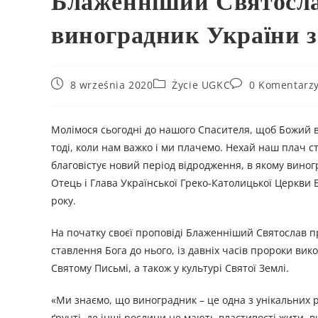
Блаженніший Святосла
виноградник України з
8 września 2020
Życie UGKC
0 Komentarz
Молімося сьогодні до нашого Спасителя, щоб Божий в
тоді, коли нам важко і ми плачемо. Нехай наш плач ст
благовістує новий період відродження, в якому вино
Отець і Глава Української Греко-Католицької Церкви 
року.
На початку своєї проповіді Блаженніший Святослав пр
ставлення Бога до нього, із давніх часів пророки ви
Святому Письмі, а також у культурі Святої Землі.
«Ми знаємо, що виноградник – це одна з унікальних 
ґрунті, де інші рослини не мають властивості жити, 