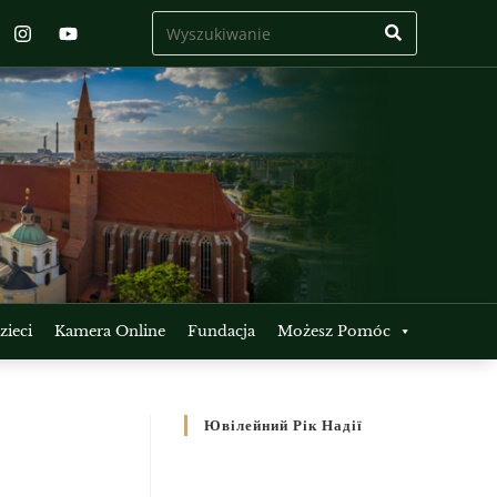
ieci
Kamera Online
Fundacja
Możesz Pomóc
Ювілейний Рік Надії