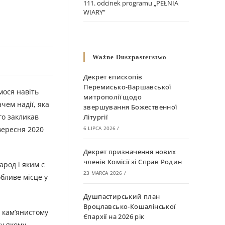
111. odcinek programu „PEŁNIA
WIARY”
Ważne Duszpasterstwo
Декрет єпископів
Перемисько-Варшавської
мося навіть
митрополії щодо
чем надії, яка
звершування Божественної
го закликав
Літургії
вересня 2020
6 LIPCA 2026
/
Декрет призначення нових
членів Комісії зі Справ Родин
арод і яким є
23 MARCA 2026
/
обливе місце у
Душпастирський план
Вроцлавсько-Кошалінської
 кам’янистому
Єпархії на 2026 рік
 у якому