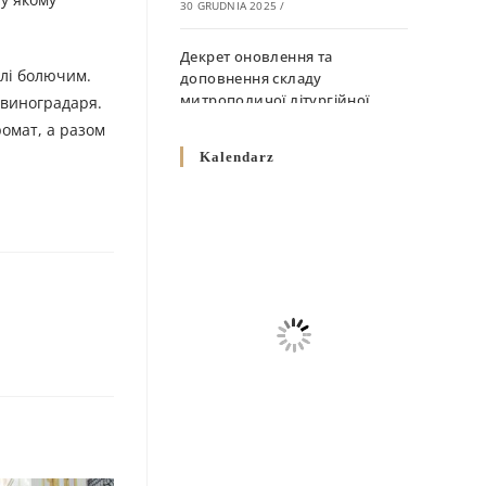
30 GRUDNIA 2025
/
Декрет оновлення та
олі болючим.
доповнення складу
митрополичої літургійної
 виноградаря.
комісії
ромат, а разом
10 GRUDNIA 2025
/
Kalendarz
Декрет „Норми щодо
вживання священичих риз у
Перемисько-Варшавській
Митрополії”
10 GRUDNIA 2025
/
Декрет про відзначення
Великодня і всіх рухомих
свят за григоріанським
календарем
10 GRUDNIA 2025
/
Декрет проголошення та