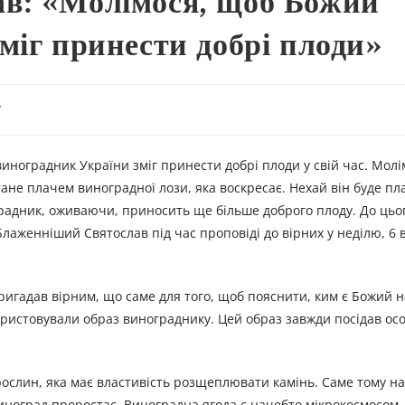
в: «Молімося, щоб Божий
міг принести добрі плоди»
y
иноградник України зміг принести добрі плоди у свій час. Молі
ане плачем виноградної лози, яка воскресає. Нехай він буде пла
градник, оживаючи, приносить ще більше доброго плоду. До цьо
Блаженніший Святослав під час проповіді до вірних у неділю, 6 
игадав вірним, що саме для того, щоб пояснити, ким є Божий н
користовували образ винограднику. Цей образ завжди посідав ос
рослин, яка має властивість розщеплювати камінь. Саме тому на
виноград проростає. Виноградна ягода є начебто мікрокосмосом,