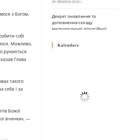
30 GRUDNIA 2025
/
мося з Богом,
Декрет оновлення та
доповнення складу
митрополичої літургійної
комісії
озбити собі
10 GRUDNIA 2025
/
мося. Можливо,
Kalendarz
що рухаються
Декрет „Норми щодо
 сказав Глава
вживання священичих риз у
Перемисько-Варшавській
Митрополії”
овах такого
10 GRUDNIA 2025
/
а себе і за
Декрет про відзначення
Великодня і всіх рухомих
свят за григоріанським
тів Божої
календарем
вої вчинки», —
10 GRUDNIA 2025
/
Декрет проголошення та