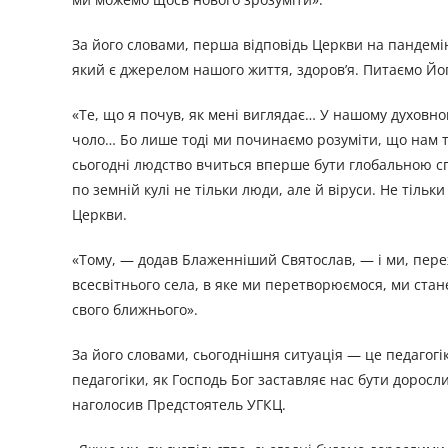
За його словами, перша відповідь Церкви на пандемію,
який є джерелом нашого життя, здоров’я. Питаємо Йог
«Те, що я почув, як мені виглядає… У нашому духовно
чоло… Бо лише тоді ми починаємо розуміти, що нам тр
сьогодні людство вчиться вперше бути глобальною спі
по земній кулі не тільки люди, але й віруси. Не тільки 
Церкви.
«Тому, — додав Блаженніший Святослав, — і ми, пере
всесвітнього села, в яке ми перетворюємося, ми стан
свого ближнього».
За його словами, сьогоднішня ситуація — це педагогік
педагогіки, як Господь Бог заставляє нас бути доросл
наголосив Предстоятель УГКЦ.