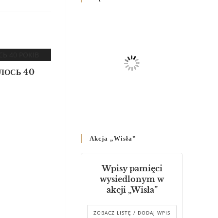
Родин
4 GRUDNIA 2024
/
Декрет владики Володимира
про утворення Комісії до
Справ Молоді та встановленя
складу Катихитичної Комісії
ЛОСЬ 40
18 PAŹDZIERNIKA 2024
/
Декрет „Проголошення та
оприлюднення постанов
Синоду Єпископів УГКЦ,
який відбувся у Зарваниці, в
Akcja „Wisła”
днях 2-12 липня 2024 р.”
4 PAŹDZIERNIKA 2024
/
Wpisy pamięci
Декрет єпископів
wysiedlonym w
Перемисько-Варшавської
akcji „Wisła”
Митрополії стосовно
звершування Божественної
літургії
ZOBACZ LISTĘ / DODAJ WPIS