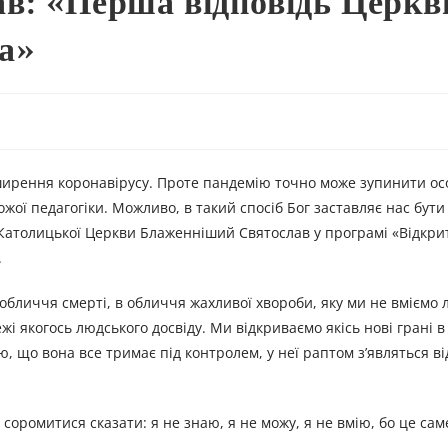
в: «Перша відповідь Церкв
а»
ширення коронавірусу. Проте пандемію точно може зупинити ос
ожої педагогіки. Можливо, в такий спосіб Бог заставляє нас бут
о-Католицької Церкви Блаженніший Святослав у програмі «Відкри
.
бличчя смерті, в обличчя жахливої хвороби, яку ми не вміємо л
і якогось людського досвіду. Ми відкриваємо якісь нові грані в 
ою, що вона все тримає під контролем, у неї раптом з’являться в
соромитися сказати: я не знаю, я не можу, я не вмію, бо це сам