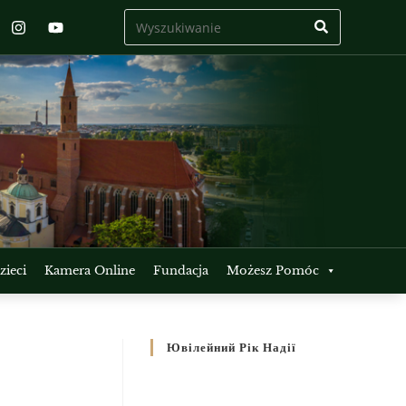
ieci
Kamera Online
Fundacja
Możesz Pomóc
Ювілейний Рік Надії