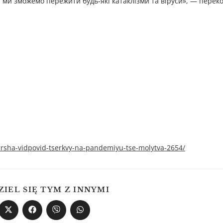
, ми зможемо пережити будь-які катаклізми та віруси», — перек
ersha-vidpovid-tserkvy-na-pandemiyu-tse-molytva-2654/
ZIEL SIĘ TYM Z INNYMI