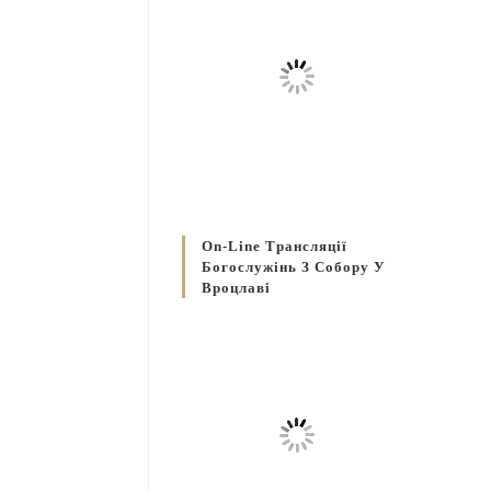
On-Line Трансляції
Богослужінь З Собору У
Вроцлаві