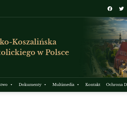
ko-Koszalińska
olickiego w Polsce
stwo
Dokumenty
Multimedia
Kontakt
Ochrona Dz