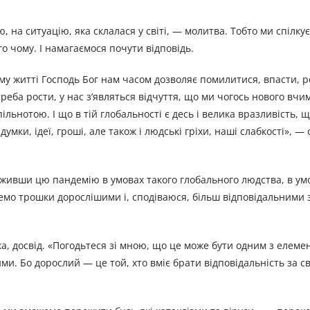
 на ситуацію, яка склалася у світі, — молитва. Тобто ми спілкує
о чому. І намагаємося почути відповідь.
му житті Господь Бог нам часом дозволяє помилитися, впасти, р
еба рости, у нас з’являться відчуття, що ми чогось нового вчи
льнотою. І що в тій глобальності є десь і велика вразливість, 
думки, ідеї, гроші, але також і людські гріхи, наші слабкості», —
живши цю пандемію в умовах такого глобального людства, в ум
емо трошки дорослішими і, сподіваюся, більш відповідальними з
а, досвід. «Погодьтеся зі мною, що це може бути одним з елемен
ими. Бо дорослий — це той, хто вміє брати відповідальність за с