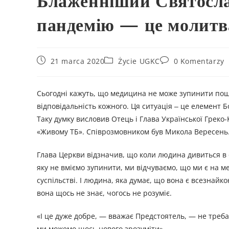
Блаженніший Святосла
пандемію — це молитв
21 marca 2020
Życie UGKC
0 Komentarzy
Сьогодні кажуть, що медицина не може зупинити по
відповідальність кожного. Ця ситуація ‒ це елемент Б
Таку думку висловив Отець і Глава Української Грек
«Живому ТБ». Співрозмовником був Микола Вересень
Глава Церкви відзначив, що коли людина дивиться в о
яку не вміємо зупинити, ми відчуваємо, що ми є на меж
суспільстві. І людина, яка думає, що вона є всезнайк
вона щось не знає, чогось не розуміє.
«І це дуже добре, — вважає Предстоятель, — не треба 
ми можемо щось нового зрозуміти».