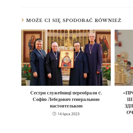
MOŻE CI SIĘ SPODOBAĆ RÓWNIEŻ
Сестри служебниці переобрали c.
«ПР
Софію Лебедович генеральною
Ш
настоятелькою
ЗД
О
14 lipca 2023