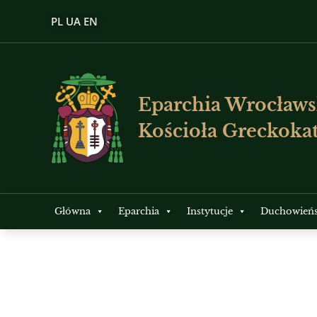
PL
UA
EN
Eparchia Wrocławs
Kościoła Greckokat
Główna
Eparchia
Instytucje
Duchowień