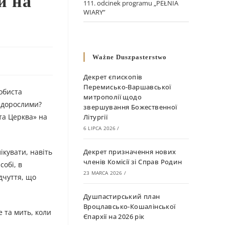
и на
111. odcinek programu „PEŁNIA
WIARY”
Ważne Duszpasterstwo
Декрет єпископів
Перемисько-Варшавської
обиста
митрополії щодо
и дорослими?
звершування Божественної
та Церква» на
Літургії
6 LIPCA 2026
/
ікувати, навіть
Декрет призначення нових
членів Комісії зі Справ Родин
собі, в
23 MARCA 2026
/
ідчуття, що
Душпастирський план
Вроцлавсько-Кошалінської
е та мить, коли
Єпархії на 2026 рік