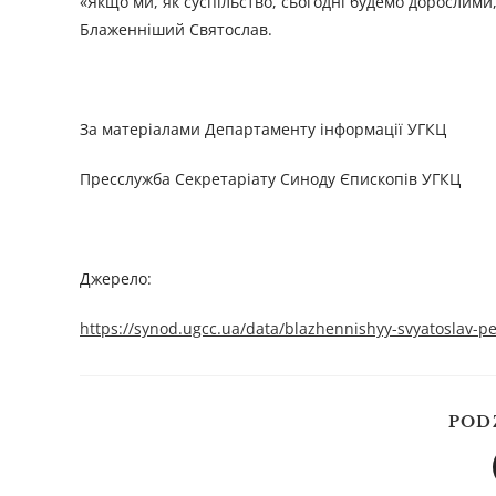
«Якщо ми, як суспільство, сьогодні будемо дорослими
Блаженніший Святослав.
За матеріалами Департаменту інформації УГКЦ
Пресслужба Секретаріату Синоду Єпископів УГКЦ
Джерело:
https://synod.ugcc.ua/data/blazhennishyy-svyatoslav-p
POD