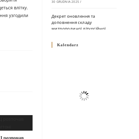
30 GRUDNIA 2025
/
еться влітку.
ання узгодили
Декрет оновлення та
доповнення складу
митрополичої літургійної
комісії
10 GRUDNIA 2025
/
Kalendarz
Декрет „Норми щодо
вживання священичих риз у
Перемисько-Варшавській
Митрополії”
10 GRUDNIA 2025
/
Декрет про відзначення
Великодня і всіх рухомих
свят за григоріанським
календарем
10 GRUDNIA 2025
/
Декрет проголошення та
Ц розпочав