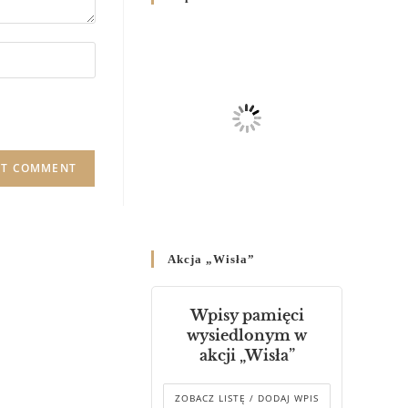
Родин
4 GRUDNIA 2024
/
Декрет владики Володимира
про утворення Комісії до
Справ Молоді та встановленя
складу Катихитичної Комісії
18 PAŹDZIERNIKA 2024
/
Декрет „Проголошення та
оприлюднення постанов
Синоду Єпископів УГКЦ,
який відбувся у Зарваниці, в
Akcja „Wisła”
днях 2-12 липня 2024 р.”
4 PAŹDZIERNIKA 2024
/
Wpisy pamięci
Декрет єпископів
wysiedlonym w
Перемисько-Варшавської
akcji „Wisła”
Митрополії стосовно
звершування Божественної
літургії
ZOBACZ LISTĘ / DODAJ WPIS