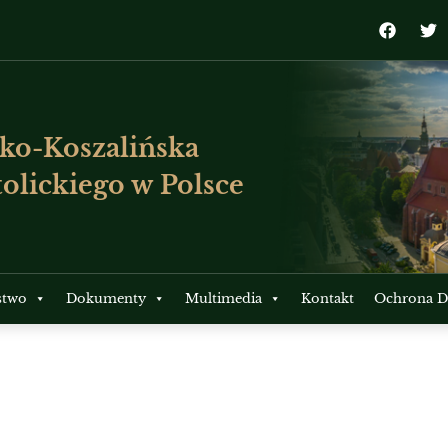
ko-Koszalińska
olickiego w Polsce
stwo
Dokumenty
Multimedia
Kontakt
Ochrona Dz