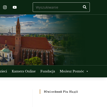
ieci
Kamera Online
Fundacja
Możesz Pomóc
Ювілейний Рік Надії