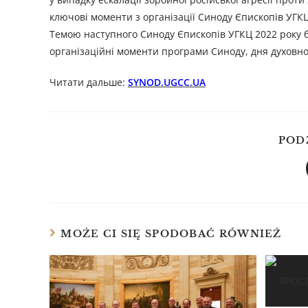
ключові моменти з організації Синоду Єпископів УГКЦ
Темою наступного Синоду Єпископів УГКЦ 2022 року бу
організаційні моменти програми Синоду, дня духовно
Читати дальше:
SYNOD.UGCC.UA
POD
MOŻE CI SIĘ SPODOBAĆ RÓWNIEŻ