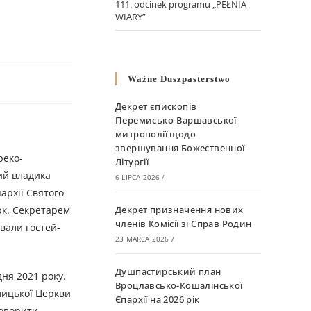
111. odcinek programu „PEŁNIA
WIARY”
Ważne Duszpasterstwo
Декрет єпископів
Перемисько-Варшавської
митрополії щодо
звершування Божественної
реко-
Літургії
ий владика
6 LIPCA 2026
/
архії Святого
юк. Секретарем
Декрет призначення нових
членів Комісії зі Справ Родин
ували гостей-
23 MARCA 2026
/
Душпастирський план
дня 2021 року.
Вроцлавсько-Кошалінської
лицької Церкви
Єпархії на 2026 рік
говорити