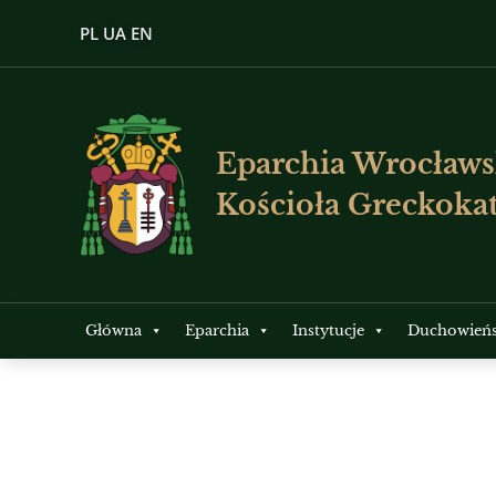
PL
UA
EN
Eparchia Wrocławs
Kościoła Greckokat
Główna
Eparchia
Instytucje
Duchowień