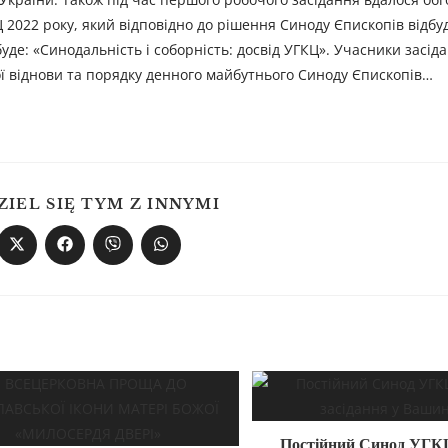
 2022 року, який відповідно до рішення Синоду Єпископів відбуд
де: «Синодальність і соборність: досвід УГКЦ». Учасники засід
ї віднови та порядку денного майбутнього Синоду Єпископів…
ZIEL SIĘ TYM Z INNYMI
Постійний Синод УГК