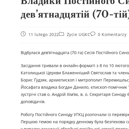
Владики Постійного С
дев’ятнадцятій (70-тій)
11 lutego 2022
Życie UGKC
0 Komentarzy
Відбулася дев’ятнадцята (70-та) Сесія Постійного Син
Засідання тривали в онлайн-форматі з 8 по 10 лютого 
Католицької Церкви Блаженніший Святослав та члени
Борис Ґудзяк, архиєпископ і митрополит Перемишльс
Йосафата владика Богдан Данило, єпископ-помічник 
зустрічі став о. Андрій Хім’як, в. о. Секретаря Сино
доповідачів.
Роботу Постійного Синоду УГКЦ розпочали із перевірк
Першою темою на порядку денному була безпекова сит
у випадку ескалації збройної російської агресії прот