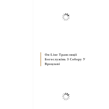
On-Line Трансляції
Богослужінь З Собору У
Вроцлаві