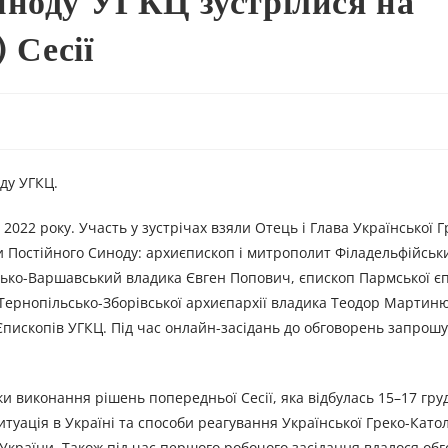
иноду УГКЦ зустрілися на
 Сесії
оду УГКЦ.
2022 року. Участь у зустрічах взяли Отець і Глава Української Г
 Постійного Синоду: архиєпископ і митрополит Філадельфійськ
ько-Варшавський владика Євген Попович, єпископ Пармської єп
Тернопільсько-Зборівської архиєпархії владика Теодор Мартин
ду Єпископів УГКЦ. Під час онлайн-засідань до обговорень запрош
и виконання рішень попередньої Сесії, яка відбулась 15–17 гру
уація в Україні та способи реагування Української Греко-Като
и України. Також під час першого робочого засідання вдалося об