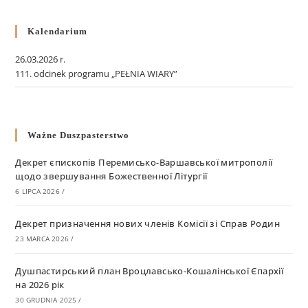
Kalendarium
26.03.2026 r.
111. odcinek programu „PEŁNIA WIARY”
Ważne Duszpasterstwo
Декрет єпископів Перемисько-Варшавської митрополії
щодо звершування Божественної Літургії
6 LIPCA 2026
/
Декрет призначення нових членів Комісії зі Справ Родин
23 MARCA 2026
/
Душпастирський план Вроцлавсько-Кошалінської Єпархії
на 2026 рік
30 GRUDNIA 2025
/