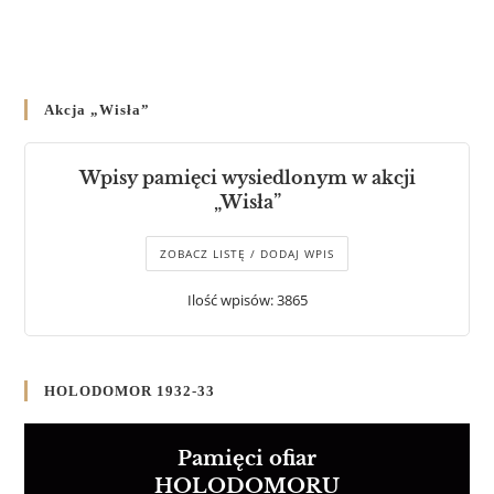
Akcja „Wisła”
Wpisy pamięci wysiedlonym w akcji
„Wisła”
ZOBACZ LISTĘ / DODAJ WPIS
Ilość wpisów: 3865
HOLODOMOR 1932-33
Pamięci ofiar
HOLODOMORU