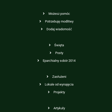
Możesz pomóc
Potrzebuję modlitwy
Dodaj wiadomość
Święta
Posty
Eparchialny sobór 2014
Zasłużeni
Lokale od wynajęcia
Projekty
Artykuły