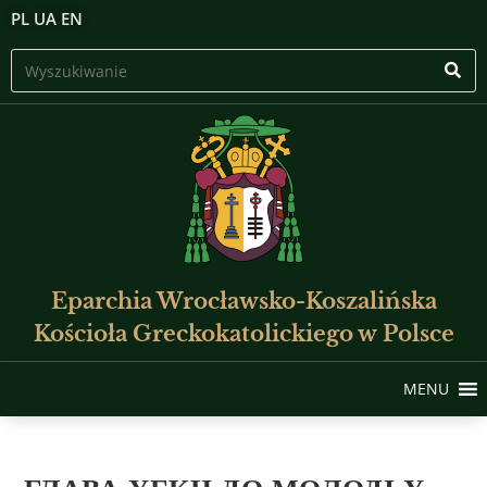
PL
UA
EN
Eparchia Wrocławsko-Koszalińska
Kościoła Greckokatolickiego w Polsce
MENU