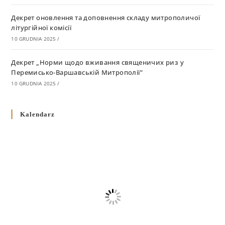
Декрет оновлення та доповнення складу митрополичої
літургійної комісії
10 GRUDNIA 2025
/
Декрет „Норми щодо вживання священичих риз у
Перемисько-Варшавській Митрополії”
10 GRUDNIA 2025
/
Декрет про відзначення Великодня і всіх рухомих свят за
Kalendarz
григоріанським календарем
10 GRUDNIA 2025
/
Декрет проголошення та оприлюдення постанов Синоду
Єпископів УГКЦ як зобов’язуючі на території
Вроцлавсько-Кошалінської Єпархії
5 LISTOPADA 2025
/
Душпастирський план Вроцлавсько-Кошалінської єпархії
на 2025 рік