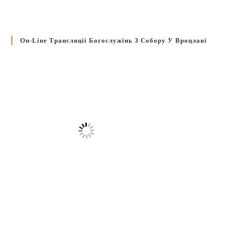
On-Line Трансляції Богослужінь З Собору У Вроцлаві