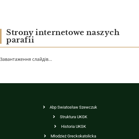
Strony internetowe naszych
parafii
Завантаження слайдів...
Abp Swiatosław Szewczuk
Struktura UKGK
Historia UKGK
Młodzież Greckokatolicka