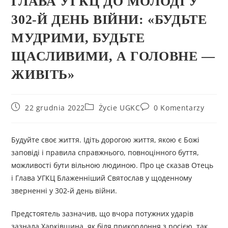
ГЛАВА УГКЦ ДО МОЛОДІ У
302-Й ДЕНЬ ВІЙНИ: «БУДЬТЕ
МУДРИМИ, БУДЬТЕ
ЩАСЛИВИМИ, А ГОЛОВНЕ —
ЖИВІТЬ»
22 grudnia 2022
Życie UGKC
0 Komentarzy
Будуйте своє життя. Ідіть дорогою життя, якою є Божі
заповіді і правила справжнього, повноцінного буття,
можливості бути вільною людиною. Про це сказав Отець
і Глава УГКЦ Блаженніший Святослав у щоденному
зверненні у 302-й день війни.
Предстоятель зазначив, що вчора потужних ударів
зазнала Харківщина, як біля прикордоння з росією, так