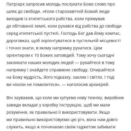
Патріарх запросив молодь послухати Боже слово про
шлях до свободи. «Коли старозавітній Божий люди
виходив із єгипетського рабства, коли прямував
до обітованої землі, коли рухався від рабства до свободи
серед єгипетської пустелі, Господь Бог дав йому компас,
дороговказ, щоб зорієнтуватися в пустельній місцевості
і точно знати, в якому напрямку рухатися. Цим
орієнтиром є 10 Божих заповідей. Тому хочу сьогодні
закликати наших молодих людей — рухайтеся в тому
напрямку і знайдете справжню свободу. Опирайтеся
на Божу мудрість, його підказку, заклик і світло. І тоді
ви ніколи не помилитеся», — наголосив архиєрей.
Він зауважив, що коли ми купуємо нову техніку, виробник
завжди вкладає у коробку інструкцію, щоб ми мали
розуміння, як правильно її використовувати. Якщо
ми правильно використовуємо цю річ, вона нам довго
служить, якщо ж починаємо своїм гаджетом забивати