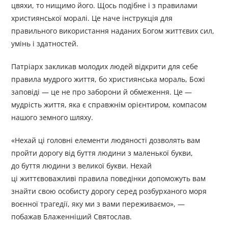
цвяхи, то нищимо його. Щось подібне і з правилами
християнської моралі. Це наче інструкція для
правильного використання наданих Богом життєвих сил,
умінь і здатностей.
Патріарх закликав молодих людей відкрити для себе
правила мудрого життя, бо християнська мораль, Божі
заповіді — це не про заборони й обмеження. Це —
мудрість життя, яка є справжнім орієнтиром, компасом
нашого земного шляху.
«Нехай ці головні елементи людяності дозволять вам
пройти дорогу від буття людини з маленької букви,
до буття людини з великої букви. Нехай
ці життєвоважливі правила поведінки допоможуть вам
знайти свою особисту дорогу серед розбурханого моря
воєнної трагедії, яку ми з вами переживаємо», —
побажав Блаженніший Святослав.