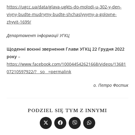
https://ugcc.ua/data/glava-ugkts-do-molodi-u-302-y-den-
viyny-budte-mudrymy-budte-shchaslyvymy-a-golovne-
zhyvit-1699/
Департамент інформації УГКЦ
Щоденні воєнні звернення Глави УГКЦ
22
Грудня 2022
року
–
https://www.facebook.com/100044542621668/videos/13681
07210597922/?__so__=permalink
о. Петро Фостик
PODZIEL SIĘ TYM Z INNYMI