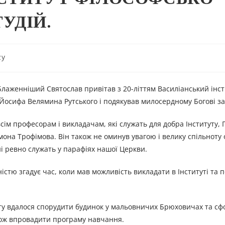
УДІЙ.
zy
Блаженніший Святослав привітав з 20-літтям Василіанський інст
Йосифа Велямина Рутського і подякував милосердному Богові за 
сім професорам і викладачам, які служать для добра Інституту,
мона Трофімова. Він також не оминув увагою і велику спільноту о
і ревно служать у парафіях нашої Церкви.
стю згадує час, коли мав можливість викладати в Інституті та 
уту вдалося спорудити будинок у мальовничих Брюховичах та с
кож впровадити програму навчання.