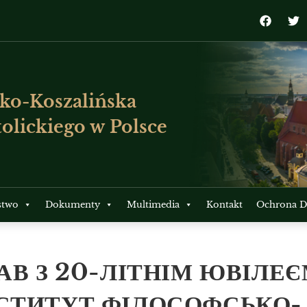
ko-Koszalińska
olickiego w Polsce
stwo
Dokumenty
Multimedia
Kontakt
Ochrona Dz
АВ З 20-ЛІТНІМ ЮВІЛЕ
СТИТУТ ФІЛОСОФСЬКО-