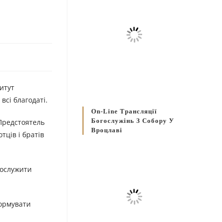
итут
всі благодаті.
On-Line Трансляції
Богослужінь З Собору У
 Предстоятель
Вроцлаві
тців і братів
послужити
формувати