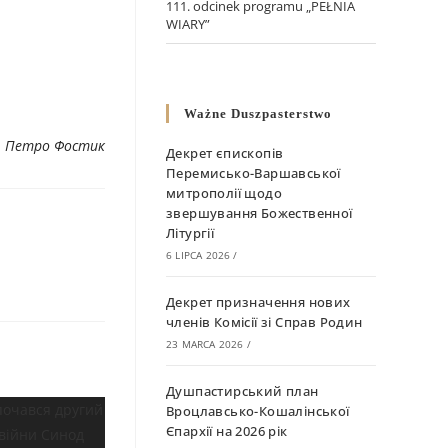
111. odcinek programu „PEŁNIA
WIARY”
Ważne Duszpasterstwo
. Петро Фостик
Декрет єпископів
Перемисько-Варшавської
митрополії щодо
звершування Божественної
Літургії
6 LIPCA 2026
/
Декрет призначення нових
членів Комісії зі Справ Родин
23 MARCA 2026
/
Душпастирський план
Вроцлавсько-Кошалінської
Єпархії на 2026 рік