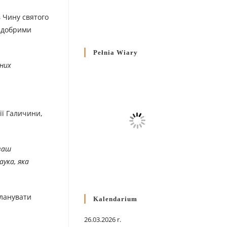
 Чину святого
и добрими
Pełnia Wiary
них
ії Галичини,
 ваш
аука, яка
планувати
Kalendarium
26.03.2026 r.