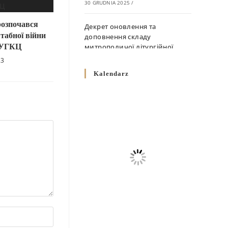
30 GRUDNIA 2025
/
розпочався
Декрет оновлення та
табної війни
доповнення складу
 УГКЦ
митрополичої літургійної
комісії
23
10 GRUDNIA 2025
/
Kalendarz
Декрет „Норми щодо
вживання священичих риз у
Перемисько-Варшавській
Митрополії”
10 GRUDNIA 2025
/
Декрет про відзначення
Великодня і всіх рухомих
свят за григоріанським
календарем
10 GRUDNIA 2025
/
Декрет проголошення та