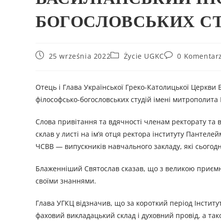
БОГОСЛОВСЬКИХ СТ
25 września 2022
Życie UGKC
0 Komentar
Отець і Глава Української Греко-Католицької Церкви 
філософсько-богословських студій імені митрополита 
Слова привітання та вдячності членам ректорату та в
склав у листі на ім’я отця ректора інституту Пантелей
ЧСВВ — випускників навчального закладу, які сьогодн
Блаженніший Святослав сказав, що з великою приємні
своїми знаннями.
Глава УГКЦ відзначив, що за короткий період Інстит
фаховий викладацький склад і духовний провід, а та