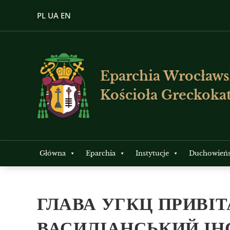
PL
UA
EN
Eparchia Wrocławs
Kościoła Greckokat
Główna
Eparchia
Instytucje
Duchowień
ГЛАВА УГКЦ ПРИВІТ
ВАСИЛІАНСЬКИЙ ІН