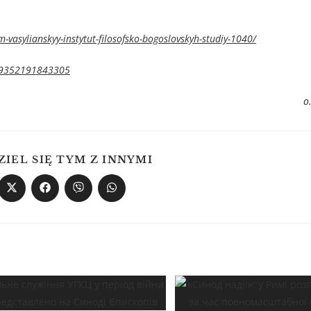
m-vasylianskyy-instytut-filosofsko-bogoslovskyh-studiy-1040/
519352191843305
о
ZIEL SIĘ TYM Z INNYMI