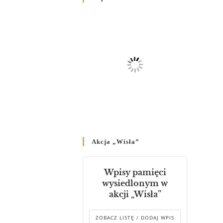
Родин
4 GRUDNIA 2024
/
Декрет владики Володимира
про утворення Комісії до
Справ Молоді та встановленя
складу Катихитичної Комісії
18 PAŹDZIERNIKA 2024
/
Декрет „Проголошення та
оприлюднення постанов
Синоду Єпископів УГКЦ,
який відбувся у Зарваниці, в
Akcja „Wisła”
днях 2-12 липня 2024 р.”
4 PAŹDZIERNIKA 2024
/
Wpisy pamięci
Декрет єпископів
wysiedlonym w
Перемисько-Варшавської
akcji „Wisła”
Митрополії стосовно
звершування Божественної
літургії
ZOBACZ LISTĘ / DODAJ WPIS