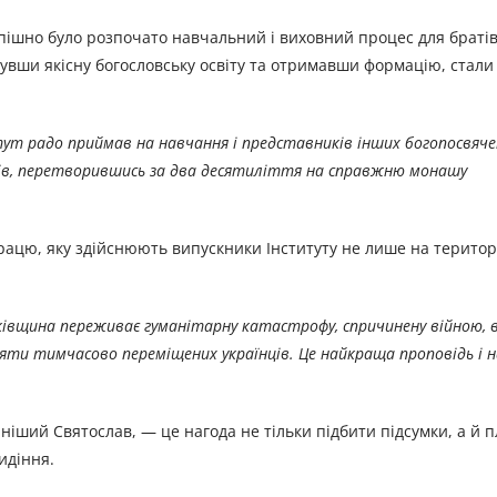
спішно було розпочато навчальний і виховний процес для братів
обувши якісну богословську освіту та отримавши формацію, стал
ут радо приймав на навчання і представників інших богопосвяче
тів, перетворившись за два десятиліття на справжню монашу
рацю, яку здійснюють випускники Інституту не лише на територ
ьківщина переживає гуманітарну катастрофу, спричинену війною,
яти тимчасово переміщених українців. Це найкраща проповідь і н
ніший Святослав, — це нагода не тільки підбити підсумки, а й 
идіння.