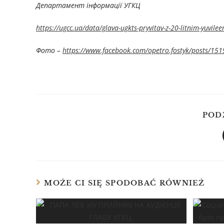
Департамент інформації УГКЦ
https://ugcc.ua/data/glava-ugkts-pryvitav-z-20-litnim-yuvilee
Фото –
https://www.facebook.com/opetro.fostyk/posts/1
POD
MOŻE CI SIĘ SPODOBAĆ RÓWNIEŻ