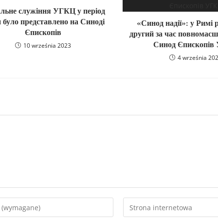
альне служіння УГКЦ у період
и було представлено на Синоді
«Синод надії»: у Римі 
Єпископів
другий за час повномасш
Синод Єпископів
10 września 2023
4 września 20