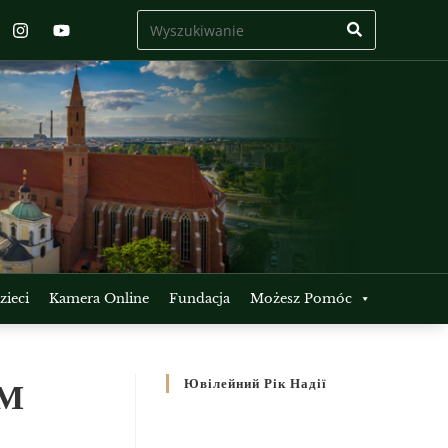
ieci
Kamera Online
Fundacja
Możesz Pomóc
ЄМ
Ювілейний Рік Надії