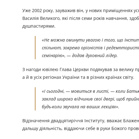
Уже 2002 року, зауважив він, у нових приміщеннях у
Василія Великого, які після семи років навчання, зд
душпастирями.
«Не можна оминути увагою і того, що Інстит
спільнот, зокрема оріоністів і редемпторис
семінарію», — додав духовний лідер.
З нагоди ювілею Глава Церкви подякував за велику п
а й в усіх регіонах України та в різних країнах світу.
«І сьогодні, — мовиться в листі, — коли Бат
заклад широко відчинив свої двері, щоб прийн
будь-коли звучала на ваших лекціях».
Відзначення двадцятиріччя Інституту, вважає Блажен
дальшу діяльність, віддаючи себе в руки Божого пров