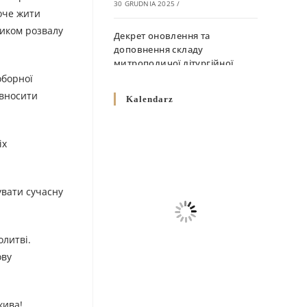
30 GRUDNIA 2025
/
оче жити
ником розвалу
Декрет оновлення та
доповнення складу
митрополичої літургійної
комісії
оборної
10 GRUDNIA 2025
/
 вносити
Kalendarz
Декрет „Норми щодо
вживання священичих риз у
іх
Перемисько-Варшавській
Митрополії”
10 GRUDNIA 2025
/
увати сучасну
Декрет про відзначення
Великодня і всіх рухомих
олитві.
свят за григоріанським
календарем
ову
10 GRUDNIA 2025
/
Декрет проголошення та
жива!