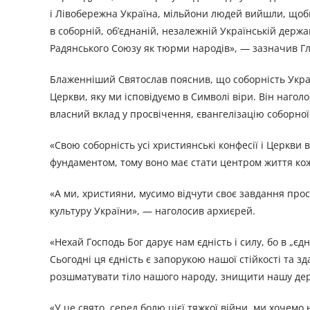
і Лівобережна Україна, мільйони людей вийшли, щоби
в соборній, об’єднаній, незалежній Українській держа
Радянського Союзу як тюрми народів», — зазначив Г
Блаженніший Святослав пояснив, що соборність Украї
Церкви, яку ми ісповідуємо в Символі віри. Він нагол
власний вклад у просвічення, євангелізацію соборної
«Свою соборність усі християнські конфесії і Церкви в
фундаментом, тому воно має стати центром життя кож
«А ми, християни, мусимо відчути своє завдання прос
культуру України», — наголосив архиєрей.
«Нехай Господь Бог дарує нам єдність і силу, бо в „єд
Сьогодні ця єдність є запорукою нашої стійкості та 
розшматувати тіло нашого народу, знищити нашу держ
«У це свято, серед болю цієї тяжкої війни, ми хочемо