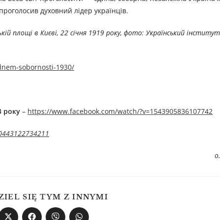
 проголосив духовний лідер українців.
кій площі в Києві, 22 січня 1919 року, фото: Український інститу
z-dnem-sobornosti-1930/
3 року
–
https://www.facebook.com/watch/?v=1543905836107742
610443122734211
о
ZIEL SIĘ TYM Z INNYMI