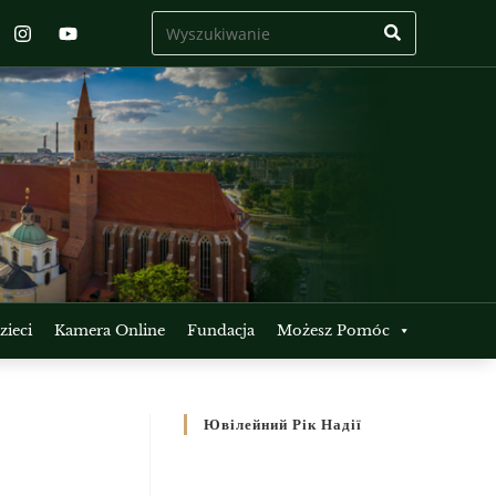
ieci
Kamera Online
Fundacja
Możesz Pomóc
Ювілейний Рік Надії