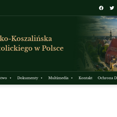
ko-Koszalińska
olickiego w Polsce
stwo
Dokumenty
Multimedia
Kontakt
Ochrona Dz