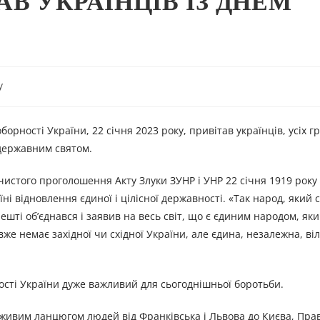
АВ УКРАЇНЦІВ ІЗ ДНЕМ
y
орності України, 22 січня 2023 року, привітав українців, усіх 
 державним святом.
чистого проголошення Акту Злуки ЗУНР і УНР 22 січня 1919 року
ні відновлення єдиної і цілісної державності. «Так народ, який 
ті об’єднався і заявив на весь світ, що є єдиним народом, яки
вже немає західної чи східної України, але єдина, незалежна, ві
сті України дуже важливий для сьогоднішньої боротьби.
ий живим ланцюгом людей від Франківська і Львова до Києва, Пр