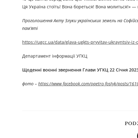
Ця Україна стоїть! Вона бореться! Вона молиться!» —
Проголошення Акту Злуки українських земель на Софійсь
пам’яті
https://ugcc.ua/data/glava-ugkts-pryvitav-ukrayntsiv-i
Департамент інформації УГКЦ
Щоденні воєнні звернення Глави УГКЦ 22 Січня 202
фото –
https://www.facebook.com/opetro.fostyk/posts/1
POD