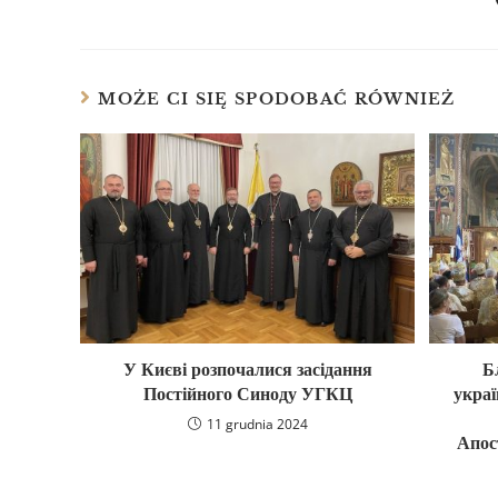
MOŻE CI SIĘ SPODOBAĆ RÓWNIEŻ
У Києві розпочалися засідання
Б
Постійного Синоду УГКЦ
украї
11 grudnia 2024
Апос