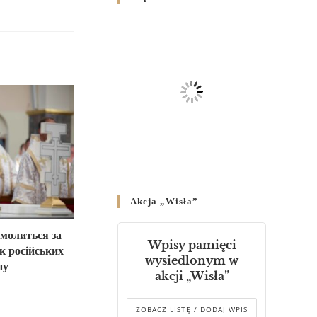
Родин
4 GRUDNIA 2024
/
Декрет владики Володимира
про утворення Комісії до
Справ Молоді та встановленя
складу Катихитичної Комісії
18 PAŹDZIERNIKA 2024
/
Декрет „Проголошення та
оприлюднення постанов
Синоду Єпископів УГКЦ,
який відбувся у Зарваниці, в
Akcja „Wisła”
днях 2-12 липня 2024 р.”
4 PAŹDZIERNIKA 2024
/
молиться за
Wpisy pamięci
к російських
Декрет єпископів
wysiedlonym w
ну
Перемисько-Варшавської
akcji „Wisła”
Митрополії стосовно
звершування Божественної
літургії
ZOBACZ LISTĘ / DODAJ WPIS