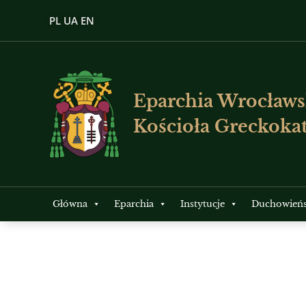
PL
UA
EN
Eparchia Wrocławs
Kościoła Greckokat
Główna
Eparchia
Instytucje
Duchowień