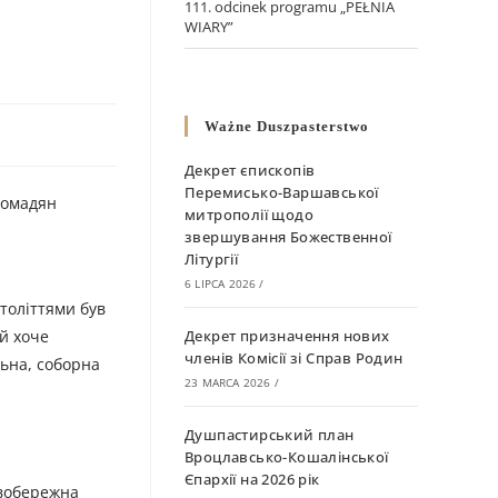
111. odcinek programu „PEŁNIA
WIARY”
Ważne Duszpasterstwo
Декрет єпископів
Перемисько-Варшавської
громадян
митрополії щодо
звершування Божественної
Літургії
6 LIPCA 2026
/
століттями був
й хоче
Декрет призначення нових
членів Комісії зі Справ Родин
льна, соборна
23 MARCA 2026
/
Душпастирський план
Вроцлавсько-Кошалінської
Єпархії на 2026 рік
авобережна