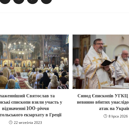
лаженніший Святослав та
Синод Єпископів УГКЦ 
нські єпископи взяли участь у
невинно вбитих унаслідо
відзначенні 100-річчя
атак на Украї
тольського екзархату в Греції
8 lipca 2026
22 września 2023