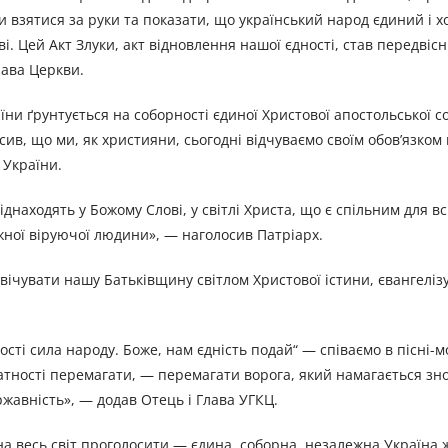
 взятися за руки та показати, що український народ єдиний і х
ві. Цей Акт Злуки, акт відновлення нашої єдності, став передвіс
лава Церкви.
ни ґрунтується на соборності єдиної Христової апостольської с
осив, що ми, як християни, сьогодні відчуваємо своїм обов’язком
 України.
іднаходять у Божому Слові, у світлі Христа, що є спільним для вс
ної віруючої людини», — наголосив Патріарх.
вічувати нашу Батьківщину світлом Христової істини, євангеліз
ності сила народу. Боже, нам єдність подай“ — співаємо в пісні-м
здатності перемагати, — перемагати ворога, який намагається зн
авність», — додав Отець і Глава УГКЦ.
 на весь світ проголосити — єдина, соборна, незалежна Україна 