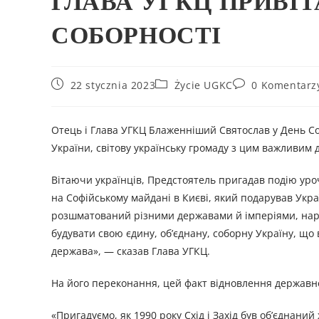
ГЛАВА УГКЦ ПРИВІТ
СОБОРНОСТІ
22 stycznia 2023
Życie UGKC
0 Komentarz
Отець і Глава УГКЦ Блаженніший Святослав у День Соб
України, світову українську громаду з цим важливим
Вітаючи українців, Предстоятель пригадав подію уро
на Софійському майдані в Києві, який подарував Украї
розшматований різними державами й імперіями, нареш
будувати свою єдину, об’єднану, соборну Україну, що 
держава», — сказав Глава УГКЦ.
На його переконання, цей факт відновлення державно
«Пригадуємо, як 1990 року Схід і Захід був об’єднан