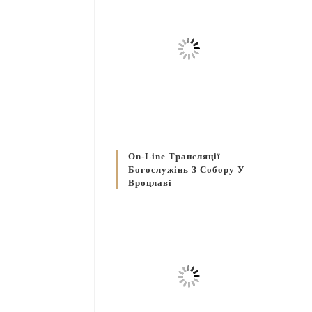
On-Line Трансляції
Богослужінь З Собору У
Вроцлаві